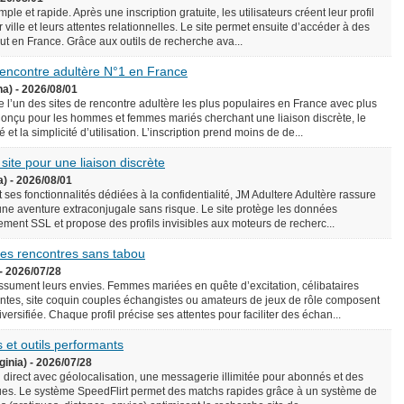
le et rapide. Après une inscription gratuite, les utilisateurs créent leur profil
 ville et leurs attentes relationnelles. Le site permet ensuite d’accéder à des
rtout en France. Grâce aux outils de recherche ava...
 rencontre adultère N°1 en France
na) - 2026/08/01
l’un des sites de rencontre adultère les plus populaires en France avec plus
onçu pour les hommes et femmes mariés cherchant une liaison discrète, le
é et la simplicité d’utilisation. L’inscription prend moins de de...
 site pour une liaison discrète
a) - 2026/08/01
 ses fonctionnalités dédiées à la confidentialité, JM Adultere Adultère rassure
 une aventure extraconjugale sans risque. Le site protège les données
ement SSL et propose des profils invisibles aux moteurs de recherc...
 des rencontres sans tabou
- 2026/07/28
assument leurs envies. Femmes mariées en quête d’excitation, célibataires
tes, site coquin couples échangistes ou amateurs de jeux de rôle composent
ersifiée. Chaque profil précise ses attentes pour faciliter des échan...
 et outils performants
ginia) - 2026/07/28
n direct avec géolocalisation, une messagerie illimitée pour abonnés et des
es. Le système SpeedFlirt permet des matchs rapides grâce à un système de