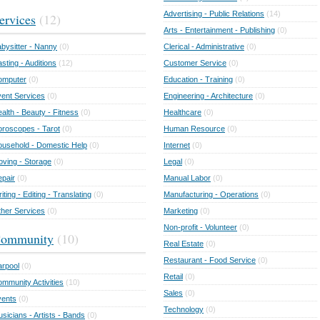
Advertising - Public Relations
(14)
ervices
(12)
Arts - Entertainment - Publishing
(0)
bysitter - Nanny
(0)
Clerical - Administrative
(0)
sting - Auditions
(12)
Customer Service
(0)
omputer
(0)
Education - Training
(0)
ent Services
(0)
Engineering - Architecture
(0)
alth - Beauty - Fitness
(0)
Healthcare
(0)
roscopes - Tarot
(0)
Human Resource
(0)
usehold - Domestic Help
(0)
Internet
(0)
ving - Storage
(0)
Legal
(0)
pair
(0)
Manual Labor
(0)
iting - Editing - Translating
(0)
Manufacturing - Operations
(0)
her Services
(0)
Marketing
(0)
Non-profit - Volunteer
(0)
ommunity
(10)
Real Estate
(0)
Restaurant - Food Service
(0)
rpool
(0)
Retail
(0)
mmunity Activities
(10)
Sales
(0)
vents
(0)
Technology
(0)
sicians - Artists - Bands
(0)