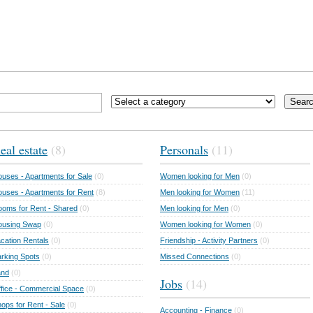
Sear
eal estate
(8)
Personals
(11)
uses - Apartments for Sale
(0)
Women looking for Men
(0)
uses - Apartments for Rent
(8)
Men looking for Women
(11)
oms for Rent - Shared
(0)
Men looking for Men
(0)
ousing Swap
(0)
Women looking for Women
(0)
cation Rentals
(0)
Friendship - Activity Partners
(0)
rking Spots
(0)
Missed Connections
(0)
and
(0)
Jobs
(14)
fice - Commercial Space
(0)
ops for Rent - Sale
(0)
Accounting - Finance
(0)