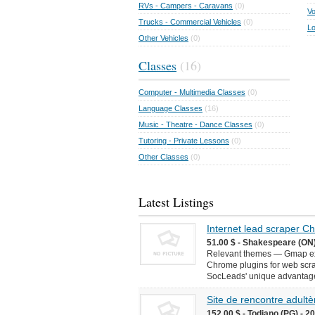
RVs - Campers - Caravans
(0)
Vo
Trucks - Commercial Vehicles
(0)
Lo
Other Vehicles
(0)
Classes
(16)
Computer - Multimedia Classes
(0)
Language Classes
(16)
Music - Theatre - Dance Classes
(0)
Tutoring - Private Lessons
(0)
Other Classes
(0)
Latest Listings
Internet lead scraper 
51.00 $ - Shakespeare (ON)
Relevant themes — Gmap ext
Chrome plugins for web scr
SocLeads' unique advantages 
Site de rencontre adultèr
152.00 $ - Todiano (PG) - 2