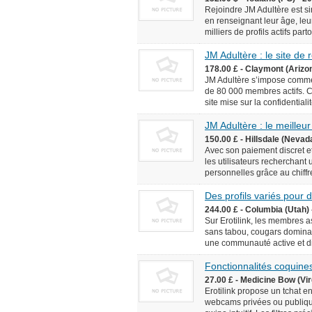
Rejoindre JM Adultère est simp
en renseignant leur âge, leur
milliers de profils actifs pa
JM Adultère : le site de
178.00 £ - Claymont (Arizo
JM Adultère s’impose comme 
de 80 000 membres actifs. C
site mise sur la confidentialit
JM Adultère : le meilleur
150.00 £ - Hillsdale (Nevad
Avec son paiement discret et
les utilisateurs recherchant
personnelles grâce au chiffr
Des profils variés pour
244.00 £ - Columbia (Utah) 
Sur Erotilink, les membres 
sans tabou, cougars dominan
une communauté active et div
Fonctionnalités coquines
27.00 £ - Medicine Bow (Vir
Erotilink propose un tchat e
webcams privées ou publiqu