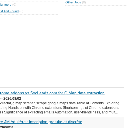
Other Jobs
(0)
lunteers
(0)
st And Found
(0)
Chrome addons vs SocLeads.com for G Map data extraction
 - 2026/08/02
ractor, g map scraper, scrape google maps data Table of Contents Exploring
aping Hands-on with Chrome extensions Shortcomings of Chrome extensions
Significance of extracting emails Automation, user-friendliness, and mult...
e JM Adultère : inscription gratuite et discrète
026/08/01