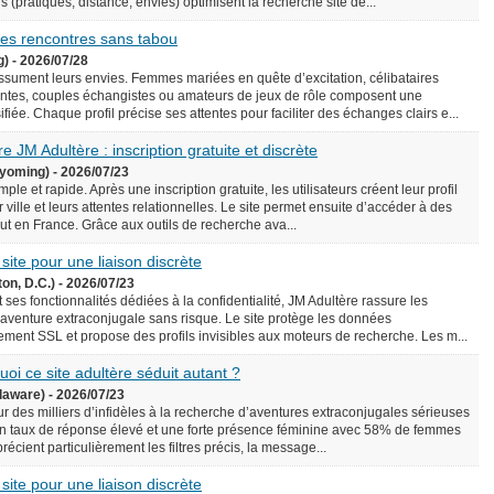
écis (pratiques, distance, envies) optimisent la recherche site de...
 des rencontres sans tabou
g) - 2026/07/28
assument leurs envies. Femmes mariées en quête d’excitation, célibataires
ntes, couples échangistes ou amateurs de jeux de rôle composent une
iée. Chaque profil précise ses attentes pour faciliter des échanges clairs e...
e JM Adultère : inscription gratuite et discrète
yoming) - 2026/07/23
le et rapide. Après une inscription gratuite, les utilisateurs créent leur profil
 ville et leurs attentes relationnelles. Le site permet ensuite d’accéder à des
rtout en France. Grâce aux outils de recherche ava...
 site pour une liaison discrète
on, D.C.) - 2026/07/23
 ses fonctionnalités dédiées à la confidentialité, JM Adultère rassure les
 aventure extraconjugale sans risque. Le site protège les données
ement SSL et propose des profils invisibles aux moteurs de recherche. Les m...
uoi ce site adultère séduit autant ?
laware) - 2026/07/23
ur des milliers d’infidèles à la recherche d’aventures extraconjugales sérieuses
e un taux de réponse élevé et une forte présence féminine avec 58% de femmes
précient particulièrement les filtres précis, la message...
 site pour une liaison discrète