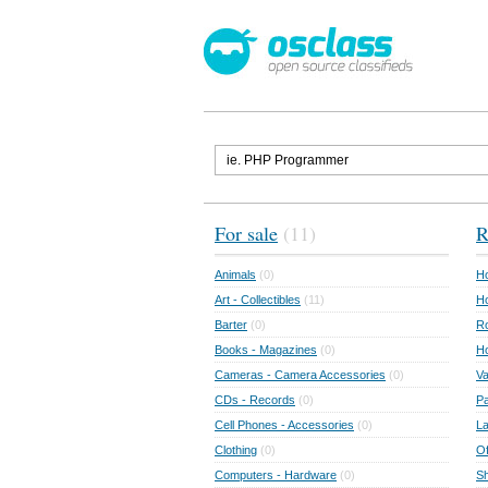
For sale
(11)
R
Animals
(0)
Ho
Art - Collectibles
(11)
Ho
Barter
(0)
Ro
Books - Magazines
(0)
H
Cameras - Camera Accessories
(0)
Va
CDs - Records
(0)
Pa
Cell Phones - Accessories
(0)
L
Clothing
(0)
Of
Computers - Hardware
(0)
Sh