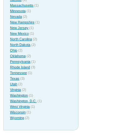
Massachusetts
(1)
Minnesota
(1)
Nevada
(2)
New Hampshire
(1)
New Jersey
(1)
New Mexico
(1)
North Carolina
(2)
North Dakota
(2)
Ohio
(2)
Oklahoma
(2)
Pennsylvania
(1)
Rhode Island
(3)
Tennessee
(1)
Texas
(3)
Utah
(2)
Virginia
(2)
Washington
(1)
Washington, D.C.
(1)
West Virginia
(1)
Wisconsin
(1)
Wyoming
(2)