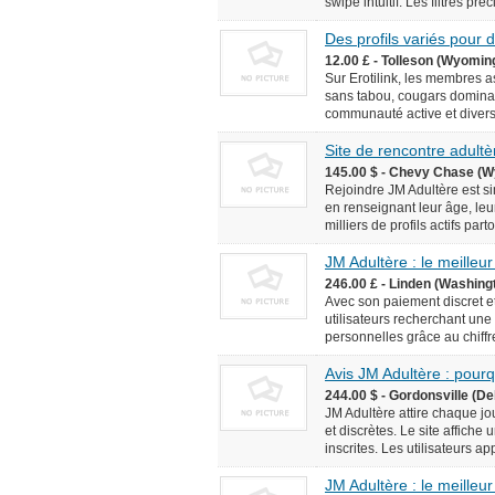
swipe intuitif. Les filtres pr
Des profils variés pour
12.00 £ - Tolleson (Wyomin
Sur Erotilink, les membres 
sans tabou, cougars domina
communauté active et diversif
Site de rencontre adultèr
145.00 $ - Chevy Chase (W
Rejoindre JM Adultère est simp
en renseignant leur âge, leur
milliers de profils actifs pa
JM Adultère : le meilleur
246.00 £ - Linden (Washingt
Avec son paiement discret et
utilisateurs recherchant une
personnelles grâce au chiffr
Avis JM Adultère : pourq
244.00 $ - Gordonsville (De
JM Adultère attire chaque jo
et discrètes. Le site affich
inscrites. Les utilisateurs ap
JM Adultère : le meilleur