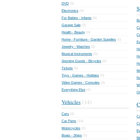
DVD
(0)
S
Electronics
(0)
For Babies - Infants
(0)
Ba
Garage Sale
(0)
Ca
Health - Beauty
(0)
C
Home - Furniture - Garden Supplies
(0)
Ev
Jewelry - Watches
(0)
He
Musical Instruments
(0)
Ho
Sporting Goods - Bicycles
(0)
Ho
Tickets
(0)
Mo
Toys - Games - Hobbies
(0)
Re
Video Games - Consoles
(0)
Wr
Everything Else
(0)
Ot
Vehicles
(14)
C
Cars
(0)
Ca
Car Parts
(14)
Co
Motorcycles
(0)
E
Boats - Ships
(0)
Mu