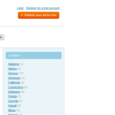
Login
·
Register for a free account
Publish your ad for free
ch
Location
Alabama
(1)
Alaska
(1)
Arizona
(17)
Arkansas
(1)
California
(1)
Connecticut
(1)
Delaware
(3)
Florida
(1)
Georgia
(1)
Hawaii
(2)
Illinois
(1)
Kansas
(1)