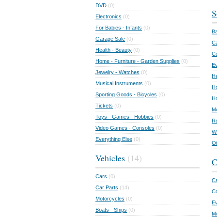
DVD
(0)
S
Electronics
(0)
For Babies - Infants
(0)
Ba
Garage Sale
(0)
Ca
Health - Beauty
(0)
C
Home - Furniture - Garden Supplies
(0)
Ev
Jewelry - Watches
(0)
He
Musical Instruments
(0)
Ho
Sporting Goods - Bicycles
(0)
Ho
Tickets
(0)
Mo
Toys - Games - Hobbies
(0)
Re
Video Games - Consoles
(0)
Wr
Everything Else
(0)
Ot
Vehicles
(14)
C
Cars
(0)
Ca
Car Parts
(14)
Co
Motorcycles
(0)
E
Boats - Ships
(0)
Mu