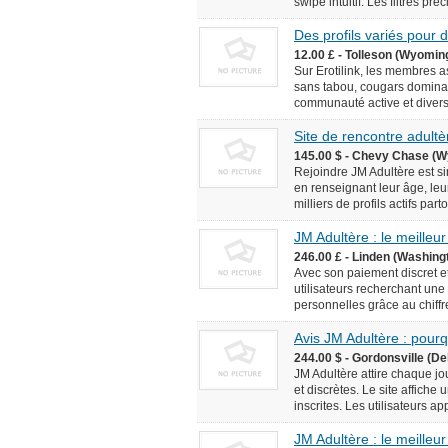
swipe intuitif. Les filtres pr
Des profils variés pour
12.00 £ - Tolleson (Wyomin
Sur Erotilink, les membres 
sans tabou, cougars domina
communauté active et diversif
Site de rencontre adultèr
145.00 $ - Chevy Chase (W
Rejoindre JM Adultère est simp
en renseignant leur âge, leur
milliers de profils actifs pa
JM Adultère : le meilleur
246.00 £ - Linden (Washingt
Avec son paiement discret et
utilisateurs recherchant une
personnelles grâce au chiffr
Avis JM Adultère : pourq
244.00 $ - Gordonsville (De
JM Adultère attire chaque jo
et discrètes. Le site affich
inscrites. Les utilisateurs ap
JM Adultère : le meilleur