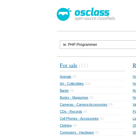
For sale
(11)
R
Animals
(0)
Ho
Art - Collectibles
(11)
Ho
Barter
(0)
Ro
Books - Magazines
(0)
H
Cameras - Camera Accessories
(0)
Va
CDs - Records
(0)
Pa
Cell Phones - Accessories
(0)
L
Clothing
(0)
Of
Computers - Hardware
(0)
Sh