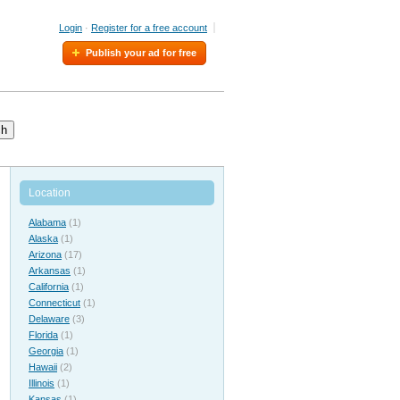
Login
·
Register for a free account
Publish your ad for free
ch
Location
Alabama
(1)
Alaska
(1)
Arizona
(17)
Arkansas
(1)
California
(1)
Connecticut
(1)
Delaware
(3)
Florida
(1)
Georgia
(1)
Hawaii
(2)
Illinois
(1)
Kansas
(1)