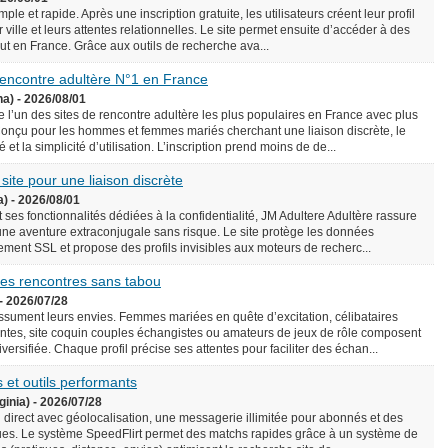
le et rapide. Après une inscription gratuite, les utilisateurs créent leur profil
 ville et leurs attentes relationnelles. Le site permet ensuite d’accéder à des
rtout en France. Grâce aux outils de recherche ava...
 rencontre adultère N°1 en France
na) - 2026/08/01
l’un des sites de rencontre adultère les plus populaires en France avec plus
onçu pour les hommes et femmes mariés cherchant une liaison discrète, le
é et la simplicité d’utilisation. L’inscription prend moins de de...
 site pour une liaison discrète
a) - 2026/08/01
 ses fonctionnalités dédiées à la confidentialité, JM Adultere Adultère rassure
 une aventure extraconjugale sans risque. Le site protège les données
ement SSL et propose des profils invisibles aux moteurs de recherc...
 des rencontres sans tabou
- 2026/07/28
assument leurs envies. Femmes mariées en quête d’excitation, célibataires
tes, site coquin couples échangistes ou amateurs de jeux de rôle composent
ersifiée. Chaque profil précise ses attentes pour faciliter des échan...
 et outils performants
ginia) - 2026/07/28
n direct avec géolocalisation, une messagerie illimitée pour abonnés et des
es. Le système SpeedFlirt permet des matchs rapides grâce à un système de