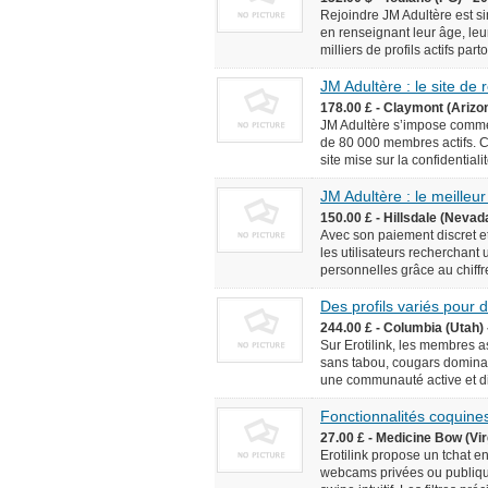
Rejoindre JM Adultère est simp
en renseignant leur âge, leur
milliers de profils actifs pa
JM Adultère : le site de
178.00 £ - Claymont (Arizo
JM Adultère s’impose comme 
de 80 000 membres actifs. C
site mise sur la confidentialit
JM Adultère : le meilleur
150.00 £ - Hillsdale (Nevad
Avec son paiement discret et
les utilisateurs recherchant
personnelles grâce au chiffr
Des profils variés pour
244.00 £ - Columbia (Utah) 
Sur Erotilink, les membres 
sans tabou, cougars dominan
une communauté active et div
Fonctionnalités coquines
27.00 £ - Medicine Bow (Vir
Erotilink propose un tchat e
webcams privées ou publiqu