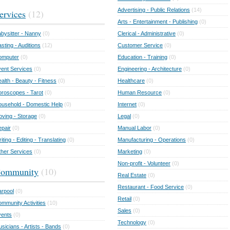
Advertising - Public Relations
(14)
ervices
(12)
Arts - Entertainment - Publishing
(0)
bysitter - Nanny
(0)
Clerical - Administrative
(0)
sting - Auditions
(12)
Customer Service
(0)
omputer
(0)
Education - Training
(0)
ent Services
(0)
Engineering - Architecture
(0)
alth - Beauty - Fitness
(0)
Healthcare
(0)
roscopes - Tarot
(0)
Human Resource
(0)
usehold - Domestic Help
(0)
Internet
(0)
ving - Storage
(0)
Legal
(0)
pair
(0)
Manual Labor
(0)
iting - Editing - Translating
(0)
Manufacturing - Operations
(0)
her Services
(0)
Marketing
(0)
Non-profit - Volunteer
(0)
ommunity
(10)
Real Estate
(0)
Restaurant - Food Service
(0)
rpool
(0)
Retail
(0)
mmunity Activities
(10)
Sales
(0)
vents
(0)
Technology
(0)
sicians - Artists - Bands
(0)