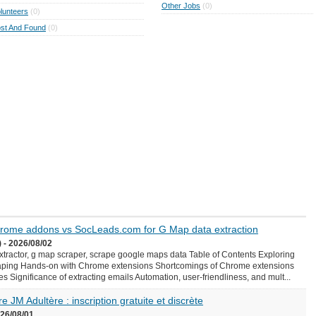
Other Jobs
(0)
lunteers
(0)
st And Found
(0)
Chrome addons vs SocLeads.com for G Map data extraction
 - 2026/08/02
ractor, g map scraper, scrape google maps data Table of Contents Exploring
aping Hands-on with Chrome extensions Shortcomings of Chrome extensions
Significance of extracting emails Automation, user-friendliness, and mult...
e JM Adultère : inscription gratuite et discrète
026/08/01