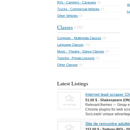
RVs - Campers - Caravans
(0)
Vo
Trucks - Commercial Vehicles
(0)
Lo
Other Vehicles
(0)
Classes
(16)
Computer - Multimedia Classes
(0)
Language Classes
(16)
Music - Theatre - Dance Classes
(0)
Tutoring - Private Lessons
(0)
Other Classes
(0)
Latest Listings
Internet lead scraper 
51.00 $ - Shakespeare (ON)
Relevant themes — Gmap ext
Chrome plugins for web scr
SocLeads' unique advantages 
Site de rencontre adultèr
152.00 $ - Todiano (PG) - 2