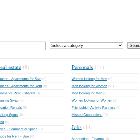
Sear
eal estate
(8)
Personals
(11)
uses - Apartments for Sale
(0)
Women looking for Men
(0)
uses - Apartments for Rent
(8)
Men looking for Women
(11)
oms for Rent - Shared
(0)
Men looking for Men
(0)
ousing Swap
(0)
Women looking for Women
(0)
cation Rentals
(0)
Friendship - Activity Partners
(0)
rking Spots
(0)
Missed Connections
(0)
and
(0)
Jobs
(14)
fice - Commercial Space
(0)
ops for Rent - Sale
(0)
Accounting - Finance
(0)