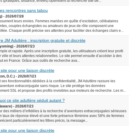
écis (pratiques, distance, envies) optimisent la recherche site de...
 des rencontres sans tabou
g) - 2026/07/28
assument leurs envies. Femmes mariées en quête d’excitation, célibataires
ntes, couples échangistes ou amateurs de jeux de rôle composent une
iée. Chaque profil précise ses attentes pour faciliter des échanges clairs e...
e JM Adultère : inscription gratuite et discrète
yoming) - 2026/07/23
le et rapide. Après une inscription gratuite, les utilisateurs créent leur profil
 ville et leurs attentes relationnelles. Le site permet ensuite d’accéder à des
rtout en France. Grâce aux outils de recherche ava...
 site pour une liaison discrète
on, D.C.) - 2026/07/23
 ses fonctionnalités dédiées à la confidentialité, JM Adultère rassure les
 aventure extraconjugale sans risque. Le site protège les données
ement SSL et propose des profils invisibles aux moteurs de recherche. Les m...
uoi ce site adultère séduit autant ?
laware) - 2026/07/23
ur des milliers d’infidèles à la recherche d’aventures extraconjugales sérieuses
e un taux de réponse élevé et une forte présence féminine avec 58% de femmes
précient particulièrement les filtres précis, la message...
 site pour une liaison discrète