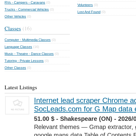
RVs - Campers - Caravans
(0)
Volunteers
(0)
Trucks - Commercial Vehicles
(0)
Lost And Found
(0)
Other Vehicles
(0)
Classes
(16)
Computer - Multimedia Classes
(0)
Language Classes
(16)
Music - Theatre - Dance Classes
(0)
Tutoring - Private Lessons
(0)
Other Classes
(0)
Latest Listings
Internet lead scraper Chrome a
SocLeads.com for G Map data e
51.00 $ - Shakespeare (ON) - 2026/
Relevant themes — Gmap extractor, 
google maps data Table of Contents 