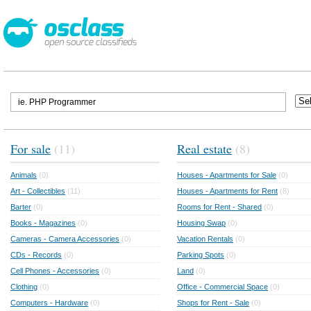
For sale
(11)
Real estate
(8)
Animals
(0)
Houses - Apartments for Sale
(0)
Art - Collectibles
(11)
Houses - Apartments for Rent
(8)
Barter
(0)
Rooms for Rent - Shared
(0)
Books - Magazines
(0)
Housing Swap
(0)
Cameras - Camera Accessories
(0)
Vacation Rentals
(0)
CDs - Records
(0)
Parking Spots
(0)
Cell Phones - Accessories
(0)
Land
(0)
Clothing
(0)
Office - Commercial Space
(0)
Computers - Hardware
(0)
Shops for Rent - Sale
(0)