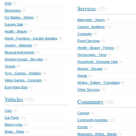
DVD
(0)
Services
(12)
Electronics
(0)
For Babies - Infants
(0)
Babysitter - Nanny
(0)
Garage Sale
(0)
Casting - Auditions
(12)
Health - Beauty
(0)
Computer
(0)
Home - Furniture - Garden Supplies
(0)
Event Services
(0)
Jewelry - Watches
(0)
Health - Beauty - Fitness
(0)
Musical Instruments
(0)
Horoscopes - Tarot
(0)
Sporting Goods - Bicycles
(0)
Household - Domestic Help
(0)
Tickets
(0)
Moving - Storage
(0)
Toys - Games - Hobbies
(0)
Repair
(0)
Video Games - Consoles
(0)
Writing - Editing - Translating
(0)
Everything Else
(0)
Other Services
(0)
Vehicles
(14)
Community
(10)
Cars
(0)
Carpool
(0)
Car Parts
(14)
Community Activities
(10)
Motorcycles
(0)
Events
(0)
Boats - Ships
(0)
Musicians - Artists - Bands
(0)