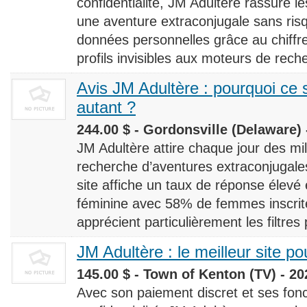
confidentialité, JM Adultère rassure le
une aventure extraconjugale sans risq
données personnelles grâce au chiff
profils invisibles aux moteurs de rech
Avis JM Adultère : pourquoi ce s
autant ?
244.00 $ - Gordonsville (Delaware) 
JM Adultère attire chaque jour des milli
recherche d’aventures extraconjugales
site affiche un taux de réponse élevé
féminine avec 58% de femmes inscrites
apprécient particulièrement les filtres
JM Adultère : le meilleur site po
145.00 $ - Town of Kenton (TV) - 20
Avec son paiement discret et ses fonc