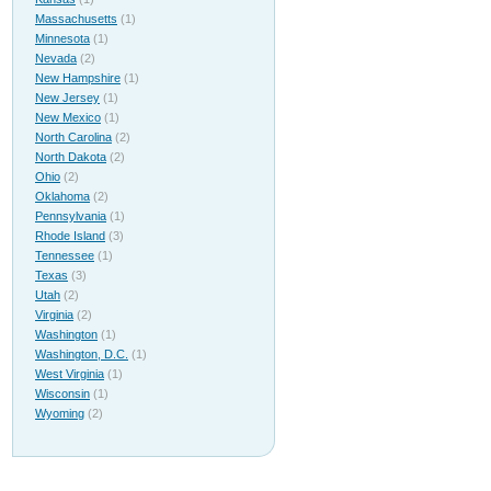
Massachusetts
(1)
Minnesota
(1)
Nevada
(2)
New Hampshire
(1)
New Jersey
(1)
New Mexico
(1)
North Carolina
(2)
North Dakota
(2)
Ohio
(2)
Oklahoma
(2)
Pennsylvania
(1)
Rhode Island
(3)
Tennessee
(1)
Texas
(3)
Utah
(2)
Virginia
(2)
Washington
(1)
Washington, D.C.
(1)
West Virginia
(1)
Wisconsin
(1)
Wyoming
(2)