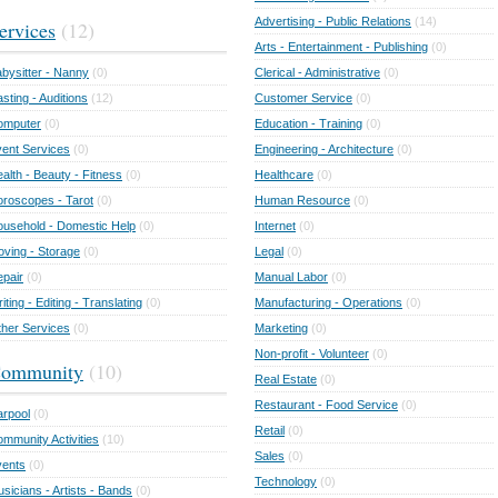
Advertising - Public Relations
(14)
ervices
(12)
Arts - Entertainment - Publishing
(0)
bysitter - Nanny
(0)
Clerical - Administrative
(0)
sting - Auditions
(12)
Customer Service
(0)
omputer
(0)
Education - Training
(0)
ent Services
(0)
Engineering - Architecture
(0)
alth - Beauty - Fitness
(0)
Healthcare
(0)
roscopes - Tarot
(0)
Human Resource
(0)
usehold - Domestic Help
(0)
Internet
(0)
ving - Storage
(0)
Legal
(0)
pair
(0)
Manual Labor
(0)
iting - Editing - Translating
(0)
Manufacturing - Operations
(0)
her Services
(0)
Marketing
(0)
Non-profit - Volunteer
(0)
ommunity
(10)
Real Estate
(0)
Restaurant - Food Service
(0)
rpool
(0)
Retail
(0)
mmunity Activities
(10)
Sales
(0)
vents
(0)
Technology
(0)
sicians - Artists - Bands
(0)