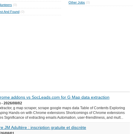
Other Jobs
(0)
lunteers
(0)
st And Found
(0)
Chrome addons vs SocLeads.com for G Map data extraction
 - 2026/08/02
ractor, g map scraper, scrape google maps data Table of Contents Exploring
aping Hands-on with Chrome extensions Shortcomings of Chrome extensions
Significance of extracting emails Automation, user-friendliness, and mult...
e JM Adultère : inscription gratuite et discrète
026/08/01