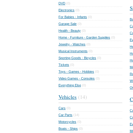
DVD
(0)
S
Electronics
(0)
For Babies - Infants
(0)
Ba
Garage Sale
(0)
Ca
Health - Beauty
(0)
C
Home - Furniture - Garden Supplies
(0)
Ev
Jewelry - Watches
(0)
He
Musical Instruments
(0)
Ho
Sporting Goods - Bicycles
(0)
Ho
Tickets
(0)
Mo
Toys - Games - Hobbies
(0)
Re
Video Games - Consoles
(0)
Wr
Everything Else
(0)
Ot
Vehicles
(14)
C
Cars
(0)
Ca
Car Parts
(14)
Co
Motorcycles
(0)
E
Boats - Ships
(0)
Mu