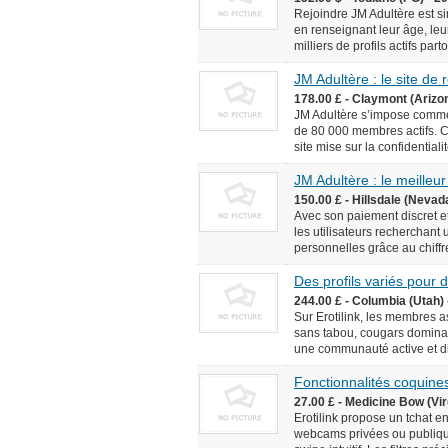
Rejoindre JM Adultère est simp
en renseignant leur âge, leur
milliers de profils actifs pa
JM Adultère : le site de
178.00 £ - Claymont (Arizo
JM Adultère s’impose comme 
de 80 000 membres actifs. C
site mise sur la confidentialit
JM Adultère : le meilleur
150.00 £ - Hillsdale (Nevad
Avec son paiement discret et
les utilisateurs recherchant
personnelles grâce au chiffr
Des profils variés pour
244.00 £ - Columbia (Utah) 
Sur Erotilink, les membres 
sans tabou, cougars dominan
une communauté active et div
Fonctionnalités coquines
27.00 £ - Medicine Bow (Vir
Erotilink propose un tchat e
webcams privées ou publiqu