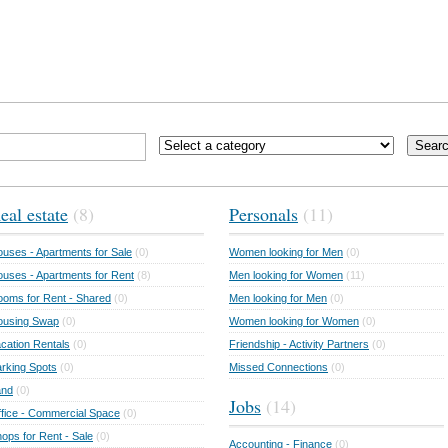
Sear
eal estate
(8)
Personals
(11)
uses - Apartments for Sale
(0)
Women looking for Men
(0)
uses - Apartments for Rent
(8)
Men looking for Women
(11)
oms for Rent - Shared
(0)
Men looking for Men
(0)
ousing Swap
(0)
Women looking for Women
(0)
cation Rentals
(0)
Friendship - Activity Partners
(0)
rking Spots
(0)
Missed Connections
(0)
and
(0)
Jobs
(14)
fice - Commercial Space
(0)
ops for Rent - Sale
(0)
Accounting - Finance
(0)