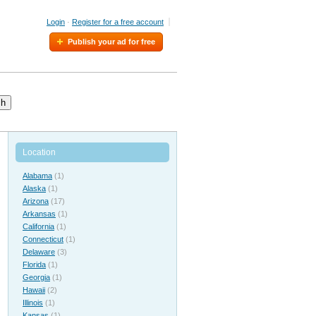
Login
·
Register for a free account
Publish your ad for free
ch
Location
Alabama
(1)
Alaska
(1)
Arizona
(17)
Arkansas
(1)
California
(1)
Connecticut
(1)
Delaware
(3)
Florida
(1)
Georgia
(1)
Hawaii
(2)
Illinois
(1)
Kansas
(1)