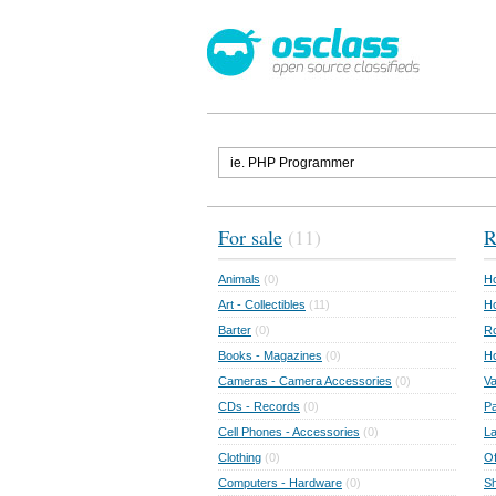
For sale
(11)
R
Animals
(0)
Ho
Art - Collectibles
(11)
Ho
Barter
(0)
Ro
Books - Magazines
(0)
H
Cameras - Camera Accessories
(0)
Va
CDs - Records
(0)
Pa
Cell Phones - Accessories
(0)
L
Clothing
(0)
Of
Computers - Hardware
(0)
Sh