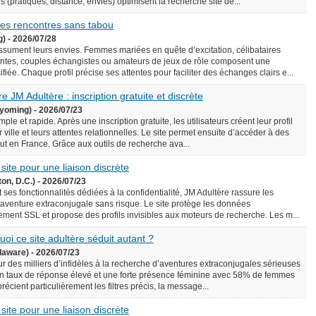
écis (pratiques, distance, envies) optimisent la recherche site de...
 des rencontres sans tabou
g) - 2026/07/28
assument leurs envies. Femmes mariées en quête d’excitation, célibataires
ntes, couples échangistes ou amateurs de jeux de rôle composent une
iée. Chaque profil précise ses attentes pour faciliter des échanges clairs e...
e JM Adultère : inscription gratuite et discrète
yoming) - 2026/07/23
le et rapide. Après une inscription gratuite, les utilisateurs créent leur profil
 ville et leurs attentes relationnelles. Le site permet ensuite d’accéder à des
rtout en France. Grâce aux outils de recherche ava...
 site pour une liaison discrète
on, D.C.) - 2026/07/23
 ses fonctionnalités dédiées à la confidentialité, JM Adultère rassure les
 aventure extraconjugale sans risque. Le site protège les données
ement SSL et propose des profils invisibles aux moteurs de recherche. Les m...
uoi ce site adultère séduit autant ?
laware) - 2026/07/23
ur des milliers d’infidèles à la recherche d’aventures extraconjugales sérieuses
e un taux de réponse élevé et une forte présence féminine avec 58% de femmes
précient particulièrement les filtres précis, la message...
 site pour une liaison discrète