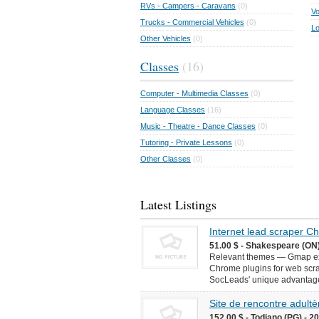
RVs - Campers - Caravans
(0)
Vo
Trucks - Commercial Vehicles
(0)
Lo
Other Vehicles
(0)
Classes
(16)
Computer - Multimedia Classes
(0)
Language Classes
(16)
Music - Theatre - Dance Classes
(0)
Tutoring - Private Lessons
(0)
Other Classes
(0)
Latest Listings
Internet lead scraper 
51.00 $ - Shakespeare (ON)
Relevant themes — Gmap ext
Chrome plugins for web scr
SocLeads' unique advantages 
Site de rencontre adultèr
152.00 $ - Todiano (PG) - 2