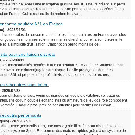
le et rapide. Après une inscription gratuite, les utilisateurs créent leur profil
 ville et leurs attentes relationnelles. Le site permet ensuite d’accéder à des
rtout en France. Grâce aux outils de recherche ava...
 rencontre adultère N°1 en France
na) - 2026/08/01
l’un des sites de rencontre adultère les plus populaires en France avec plus
onçu pour les hommes et femmes mariés cherchant une liaison discrète, le
é et la simplicité d’utilisation. L’inscription prend moins de de...
 site pour une liaison discrète
a) - 2026/08/01
 ses fonctionnalités dédiées à la confidentialité, JM Adultere Adultère rassure
 une aventure extraconjugale sans risque. Le site protège les données
ement SSL et propose des profils invisibles aux moteurs de recherc...
 des rencontres sans tabou
- 2026/07/28
assument leurs envies. Femmes mariées en quête d’excitation, célibataires
tes, site coquin couples échangistes ou amateurs de jeux de rôle composent
ersifiée. Chaque profil précise ses attentes pour faciliter des échan...
 et outils performants
ginia) - 2026/07/28
n direct avec géolocalisation, une messagerie illimitée pour abonnés et des
es. Le système SpeedFlirt permet des matchs rapides grâce à un système de