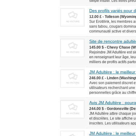
swipe intuitif. Les filtres pr
Des profils variés pour
12.00 £ - Tolleson (Wyomin
Sur Erotilink, les membres 
sans tabou, cougars domina
communauté active et diversif
Site de rencontre adultèr
145.00 $ - Chevy Chase (W
Rejoindre JM Adultère est simp
en renseignant leur âge, leur
milliers de profils actifs pa
JM Adultère : le meilleur
246.00 £ - Linden (Washingt
Avec son paiement discret et
utilisateurs recherchant une
personnelles grâce au chiffr
Avis JM Adultère : pourq
244.00 $ - Gordonsville (De
JM Adultère attire chaque jo
et discrètes. Le site affich
inscrites. Les utilisateurs ap
JM Adultère : le meilleur