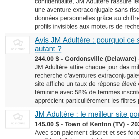
confidentialité, JM Adultère rassure le
une aventure extraconjugale sans risq
données personnelles grâce au chiff
profils invisibles aux moteurs de rech
Avis JM Adultère : pourquoi ce s
autant ?
244.00 $ - Gordonsville (Delaware) 
JM Adultère attire chaque jour des milli
recherche d’aventures extraconjugales
site affiche un taux de réponse élevé
féminine avec 58% de femmes inscrites
apprécient particulièrement les filtres
JM Adultère : le meilleur site po
145.00 $ - Town of Kenton (TV) - 20
Avec son paiement discret et ses fonc