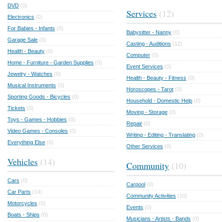
DVD
(0)
Services
(12)
Electronics
(0)
For Babies - Infants
(0)
Babysitter - Nanny
(0)
Garage Sale
(0)
Casting - Auditions
(12)
Health - Beauty
(0)
Computer
(0)
Home - Furniture - Garden Supplies
(0)
Event Services
(0)
Jewelry - Watches
(0)
Health - Beauty - Fitness
(0)
Musical Instruments
(0)
Horoscopes - Tarot
(0)
Sporting Goods - Bicycles
(0)
Household - Domestic Help
(0)
Tickets
(0)
Moving - Storage
(0)
Toys - Games - Hobbies
(0)
Repair
(0)
Video Games - Consoles
(0)
Writing - Editing - Translating
(0)
Everything Else
(0)
Other Services
(0)
Vehicles
(14)
Community
(10)
Cars
(0)
Carpool
(0)
Car Parts
(14)
Community Activities
(10)
Motorcycles
(0)
Events
(0)
Boats - Ships
(0)
Musicians - Artists - Bands
(0)