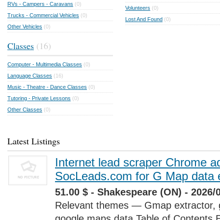
RVs - Campers - Caravans
(0)
Volunteers
(0)
Trucks - Commercial Vehicles
(0)
Lost And Found
(0)
Other Vehicles
(0)
Classes
(16)
Computer - Multimedia Classes
(0)
Language Classes
(16)
Music - Theatre - Dance Classes
(0)
Tutoring - Private Lessons
(0)
Other Classes
(0)
Latest Listings
Internet lead scraper Chrome a
SocLeads.com for G Map data e
51.00 $ - Shakespeare (ON) - 2026/
Relevant themes — Gmap extractor, 
google maps data Table of Contents 