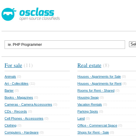
For sale
(11)
Real estate
(8)
Animals
(0)
Houses - Apartments for Sale
(0)
Art - Collectibles
(11)
Houses - Apartments for Rent
(8)
Barter
(0)
Rooms for Rent - Shared
(0)
Books - Magazines
(0)
Housing Swap
(0)
Cameras - Camera Accessories
(0)
Vacation Rentals
(0)
CDs - Records
(0)
Parking Spots
(0)
Cell Phones - Accessories
(0)
Land
(0)
Clothing
(0)
Office - Commercial Space
(0)
Computers - Hardware
(0)
Shops for Rent - Sale
(0)