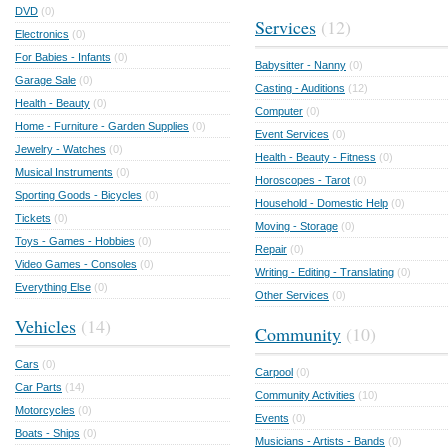
DVD
(0)
Services
(12)
Electronics
(0)
For Babies - Infants
(0)
Babysitter - Nanny
(0)
Garage Sale
(0)
Casting - Auditions
(12)
Health - Beauty
(0)
Computer
(0)
Home - Furniture - Garden Supplies
(0)
Event Services
(0)
Jewelry - Watches
(0)
Health - Beauty - Fitness
(0)
Musical Instruments
(0)
Horoscopes - Tarot
(0)
Sporting Goods - Bicycles
(0)
Household - Domestic Help
(0)
Tickets
(0)
Moving - Storage
(0)
Toys - Games - Hobbies
(0)
Repair
(0)
Video Games - Consoles
(0)
Writing - Editing - Translating
(0)
Everything Else
(0)
Other Services
(0)
Vehicles
(14)
Community
(10)
Cars
(0)
Carpool
(0)
Car Parts
(14)
Community Activities
(10)
Motorcycles
(0)
Events
(0)
Boats - Ships
(0)
Musicians - Artists - Bands
(0)