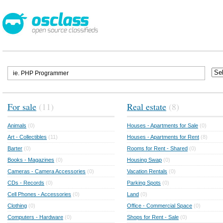
For sale
(11)
Real estate
(8)
Animals
(0)
Houses - Apartments for Sale
(0)
Art - Collectibles
(11)
Houses - Apartments for Rent
(8)
Barter
(0)
Rooms for Rent - Shared
(0)
Books - Magazines
(0)
Housing Swap
(0)
Cameras - Camera Accessories
(0)
Vacation Rentals
(0)
CDs - Records
(0)
Parking Spots
(0)
Cell Phones - Accessories
(0)
Land
(0)
Clothing
(0)
Office - Commercial Space
(0)
Computers - Hardware
(0)
Shops for Rent - Sale
(0)