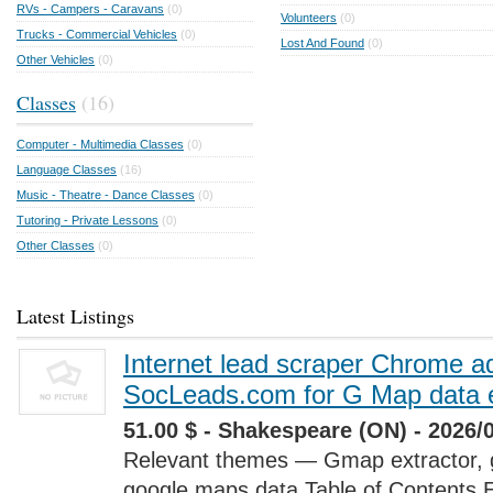
RVs - Campers - Caravans
(0)
Volunteers
(0)
Trucks - Commercial Vehicles
(0)
Lost And Found
(0)
Other Vehicles
(0)
Classes
(16)
Computer - Multimedia Classes
(0)
Language Classes
(16)
Music - Theatre - Dance Classes
(0)
Tutoring - Private Lessons
(0)
Other Classes
(0)
Latest Listings
Internet lead scraper Chrome a
SocLeads.com for G Map data e
51.00 $ - Shakespeare (ON) - 2026/
Relevant themes — Gmap extractor, 
google maps data Table of Contents 