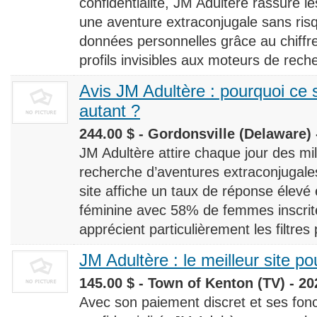
confidentialité, JM Adultère rassure le
une aventure extraconjugale sans risq
données personnelles grâce au chiff
profils invisibles aux moteurs de rech
Avis JM Adultère : pourquoi ce s
autant ?
244.00 $ - Gordonsville (Delaware) 
JM Adultère attire chaque jour des milli
recherche d’aventures extraconjugales
site affiche un taux de réponse élevé
féminine avec 58% de femmes inscrites
apprécient particulièrement les filtres
JM Adultère : le meilleur site po
145.00 $ - Town of Kenton (TV) - 20
Avec son paiement discret et ses fonc