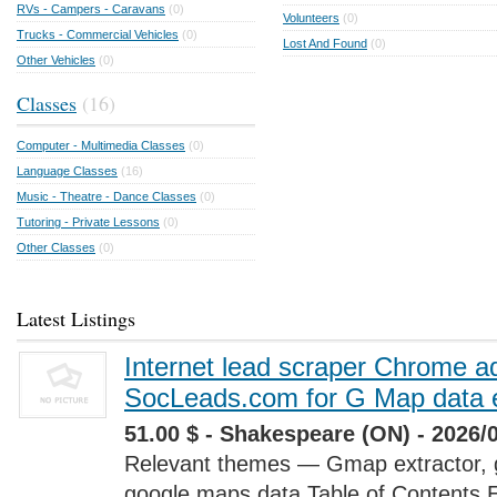
RVs - Campers - Caravans
(0)
Volunteers
(0)
Trucks - Commercial Vehicles
(0)
Lost And Found
(0)
Other Vehicles
(0)
Classes
(16)
Computer - Multimedia Classes
(0)
Language Classes
(16)
Music - Theatre - Dance Classes
(0)
Tutoring - Private Lessons
(0)
Other Classes
(0)
Latest Listings
Internet lead scraper Chrome a
SocLeads.com for G Map data e
51.00 $ - Shakespeare (ON) - 2026/
Relevant themes — Gmap extractor, 
google maps data Table of Contents 