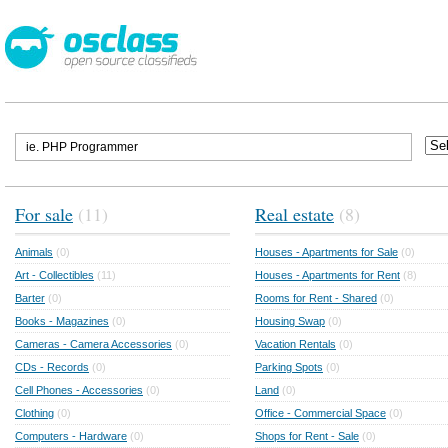
For sale
(11)
Real estate
(8)
Animals
(0)
Houses - Apartments for Sale
(0)
Art - Collectibles
(11)
Houses - Apartments for Rent
(8)
Barter
(0)
Rooms for Rent - Shared
(0)
Books - Magazines
(0)
Housing Swap
(0)
Cameras - Camera Accessories
(0)
Vacation Rentals
(0)
CDs - Records
(0)
Parking Spots
(0)
Cell Phones - Accessories
(0)
Land
(0)
Clothing
(0)
Office - Commercial Space
(0)
Computers - Hardware
(0)
Shops for Rent - Sale
(0)