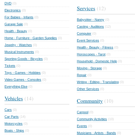
DVD
(0)
Services
(12)
Electronics
(0)
For Babies - Infants
(0)
Babysitter - Nanny
(0)
Garage Sale
(0)
Casting - Auditions
(12)
Health - Beauty
(0)
Computer
(0)
Home - Furniture - Garden Supplies
(0)
Event Services
(0)
Jewelry - Watches
(0)
Health - Beauty - Fitness
(0)
Musical Instruments
(0)
Horoscopes - Tarot
(0)
Sporting Goods - Bicycles
(0)
Household - Domestic Help
(0)
Tickets
(0)
Moving - Storage
(0)
Toys - Games - Hobbies
(0)
Repair
(0)
Video Games - Consoles
(0)
Writing - Editing - Translating
(0)
Everything Else
(0)
Other Services
(0)
Vehicles
(14)
Community
(10)
Cars
(0)
Carpool
(0)
Car Parts
(14)
Community Activities
(10)
Motorcycles
(0)
Events
(0)
Boats - Ships
(0)
Musicians - Artists - Bands
(0)