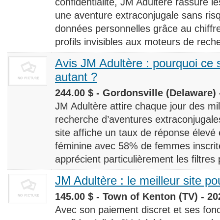
confidentialité, JM Adultère rassure le
une aventure extraconjugale sans risq
données personnelles grâce au chiff
profils invisibles aux moteurs de rech
Avis JM Adultère : pourquoi ce s
autant ?
244.00 $ - Gordonsville (Delaware) 
JM Adultère attire chaque jour des milli
recherche d’aventures extraconjugales
site affiche un taux de réponse élevé
féminine avec 58% de femmes inscrites
apprécient particulièrement les filtres
JM Adultère : le meilleur site po
145.00 $ - Town of Kenton (TV) - 20
Avec son paiement discret et ses fonc