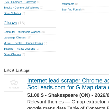
RVs - Campers - Caravans
(0)
Volunteers
(0)
Trucks - Commercial Vehicles
(0)
Lost And Found
(0)
Other Vehicles
(0)
Classes
(16)
Computer - Multimedia Classes
(0)
Language Classes
(16)
Music - Theatre - Dance Classes
(0)
Tutoring - Private Lessons
(0)
Other Classes
(0)
Latest Listings
Internet lead scraper Chrome a
SocLeads.com for G Map data e
51.00 $ - Shakespeare (ON) - 2026/
Relevant themes — Gmap extractor, 
google maps data Table of Contents 