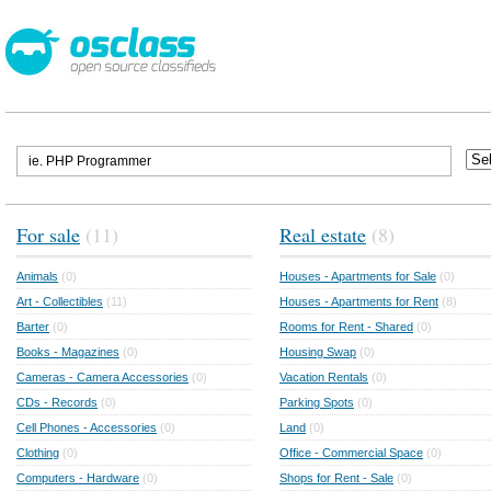
For sale
(11)
Real estate
(8)
Animals
(0)
Houses - Apartments for Sale
(0)
Art - Collectibles
(11)
Houses - Apartments for Rent
(8)
Barter
(0)
Rooms for Rent - Shared
(0)
Books - Magazines
(0)
Housing Swap
(0)
Cameras - Camera Accessories
(0)
Vacation Rentals
(0)
CDs - Records
(0)
Parking Spots
(0)
Cell Phones - Accessories
(0)
Land
(0)
Clothing
(0)
Office - Commercial Space
(0)
Computers - Hardware
(0)
Shops for Rent - Sale
(0)