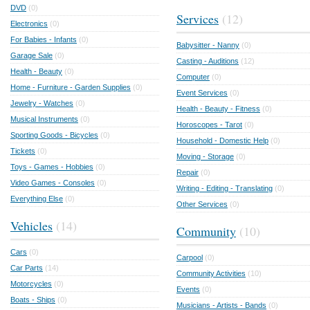
DVD
(0)
Services
(12)
Electronics
(0)
For Babies - Infants
(0)
Babysitter - Nanny
(0)
Garage Sale
(0)
Casting - Auditions
(12)
Health - Beauty
(0)
Computer
(0)
Home - Furniture - Garden Supplies
(0)
Event Services
(0)
Jewelry - Watches
(0)
Health - Beauty - Fitness
(0)
Musical Instruments
(0)
Horoscopes - Tarot
(0)
Sporting Goods - Bicycles
(0)
Household - Domestic Help
(0)
Tickets
(0)
Moving - Storage
(0)
Toys - Games - Hobbies
(0)
Repair
(0)
Video Games - Consoles
(0)
Writing - Editing - Translating
(0)
Everything Else
(0)
Other Services
(0)
Vehicles
(14)
Community
(10)
Cars
(0)
Carpool
(0)
Car Parts
(14)
Community Activities
(10)
Motorcycles
(0)
Events
(0)
Boats - Ships
(0)
Musicians - Artists - Bands
(0)