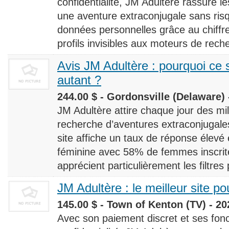
confidentialité, JM Adultère rassure le
une aventure extraconjugale sans risq
données personnelles grâce au chiff
profils invisibles aux moteurs de rech
Avis JM Adultère : pourquoi ce s
autant ?
244.00 $ - Gordonsville (Delaware) 
JM Adultère attire chaque jour des milli
recherche d’aventures extraconjugales
site affiche un taux de réponse élevé
féminine avec 58% de femmes inscrites
apprécient particulièrement les filtres
JM Adultère : le meilleur site po
145.00 $ - Town of Kenton (TV) - 20
Avec son paiement discret et ses fonc