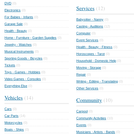
DVD
(0)
Services
(12)
Electronics
(0)
For Babies - Infants
(0)
Babysitter - Nanny
(0)
Garage Sale
(0)
Casting - Auditions
(12)
Health - Beauty
(0)
Computer
(0)
Home - Furniture - Garden Supplies
(0)
Event Services
(0)
Jewelry - Watches
(0)
Health - Beauty - Fitness
(0)
Musical Instruments
(0)
Horoscopes - Tarot
(0)
Sporting Goods - Bicycles
(0)
Household - Domestic Help
(0)
Tickets
(0)
Moving - Storage
(0)
Toys - Games - Hobbies
(0)
Repair
(0)
Video Games - Consoles
(0)
Writing - Editing - Translating
(0)
Everything Else
(0)
Other Services
(0)
Vehicles
(14)
Community
(10)
Cars
(0)
Carpool
(0)
Car Parts
(14)
Community Activities
(10)
Motorcycles
(0)
Events
(0)
Boats - Ships
(0)
Musicians - Artists - Bands
(0)