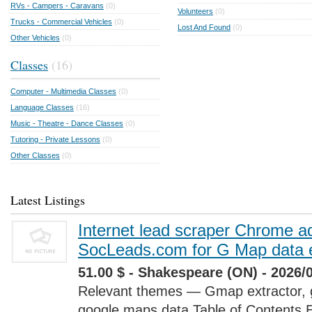
RVs - Campers - Caravans
(0)
Volunteers
(0)
Trucks - Commercial Vehicles
(0)
Lost And Found
(0)
Other Vehicles
(0)
Classes
(16)
Computer - Multimedia Classes
(0)
Language Classes
(16)
Music - Theatre - Dance Classes
(0)
Tutoring - Private Lessons
(0)
Other Classes
(0)
Latest Listings
Internet lead scraper Chrome a
SocLeads.com for G Map data e
51.00 $ - Shakespeare (ON) - 2026/
Relevant themes — Gmap extractor, 
google maps data Table of Contents 