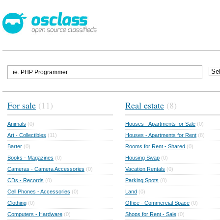
For sale
(11)
Real estate
(8)
Animals
(0)
Houses - Apartments for Sale
(0)
Art - Collectibles
(11)
Houses - Apartments for Rent
(8)
Barter
(0)
Rooms for Rent - Shared
(0)
Books - Magazines
(0)
Housing Swap
(0)
Cameras - Camera Accessories
(0)
Vacation Rentals
(0)
CDs - Records
(0)
Parking Spots
(0)
Cell Phones - Accessories
(0)
Land
(0)
Clothing
(0)
Office - Commercial Space
(0)
Computers - Hardware
(0)
Shops for Rent - Sale
(0)