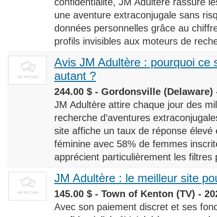
confidentialité, JM Adultère rassure le
une aventure extraconjugale sans risq
données personnelles grâce au chiff
profils invisibles aux moteurs de rech
Avis JM Adultère : pourquoi ce s
autant ?
244.00 $ - Gordonsville (Delaware) 
JM Adultère attire chaque jour des milli
recherche d’aventures extraconjugales
site affiche un taux de réponse élevé
féminine avec 58% de femmes inscrites
apprécient particulièrement les filtres
JM Adultère : le meilleur site po
145.00 $ - Town of Kenton (TV) - 20
Avec son paiement discret et ses fonc