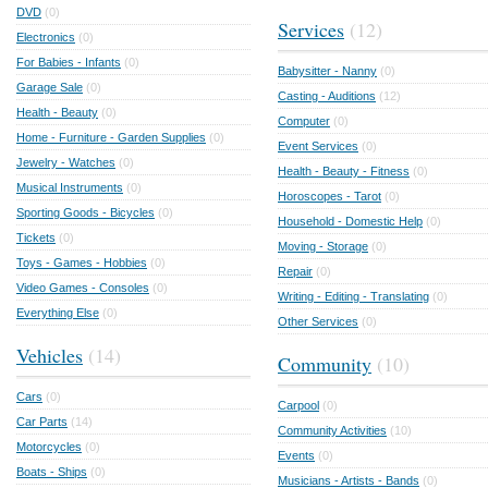
DVD
(0)
Services
(12)
Electronics
(0)
For Babies - Infants
(0)
Babysitter - Nanny
(0)
Garage Sale
(0)
Casting - Auditions
(12)
Health - Beauty
(0)
Computer
(0)
Home - Furniture - Garden Supplies
(0)
Event Services
(0)
Jewelry - Watches
(0)
Health - Beauty - Fitness
(0)
Musical Instruments
(0)
Horoscopes - Tarot
(0)
Sporting Goods - Bicycles
(0)
Household - Domestic Help
(0)
Tickets
(0)
Moving - Storage
(0)
Toys - Games - Hobbies
(0)
Repair
(0)
Video Games - Consoles
(0)
Writing - Editing - Translating
(0)
Everything Else
(0)
Other Services
(0)
Vehicles
(14)
Community
(10)
Cars
(0)
Carpool
(0)
Car Parts
(14)
Community Activities
(10)
Motorcycles
(0)
Events
(0)
Boats - Ships
(0)
Musicians - Artists - Bands
(0)