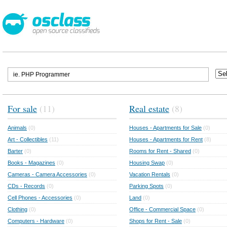
For sale
(11)
Real estate
(8)
Animals
(0)
Houses - Apartments for Sale
(0)
Art - Collectibles
(11)
Houses - Apartments for Rent
(8)
Barter
(0)
Rooms for Rent - Shared
(0)
Books - Magazines
(0)
Housing Swap
(0)
Cameras - Camera Accessories
(0)
Vacation Rentals
(0)
CDs - Records
(0)
Parking Spots
(0)
Cell Phones - Accessories
(0)
Land
(0)
Clothing
(0)
Office - Commercial Space
(0)
Computers - Hardware
(0)
Shops for Rent - Sale
(0)