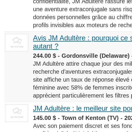
confidentialité, JM Adultère rassure le
une aventure extraconjugale sans risq
données personnelles grâce au chiff
profils invisibles aux moteurs de rech
Avis JM Adultère : pourquoi ce s
autant ?
244.00 $ - Gordonsville (Delaware) 
JM Adultère attire chaque jour des milli
recherche d’aventures extraconjugales
site affiche un taux de réponse élevé
féminine avec 58% de femmes inscrites
apprécient particulièrement les filtres
JM Adultère : le meilleur site po
145.00 $ - Town of Kenton (TV) - 20
Avec son paiement discret et ses fonc