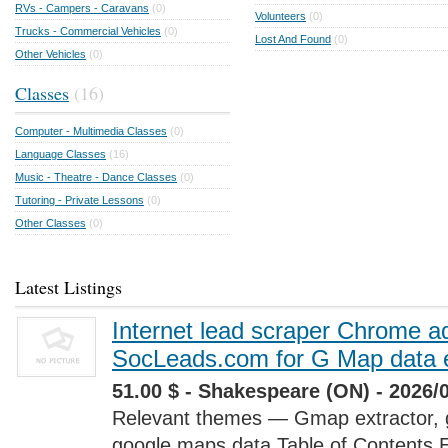
RVs - Campers - Caravans
(0)
Volunteers
(0)
Trucks - Commercial Vehicles
(0)
Lost And Found
(0)
Other Vehicles
(0)
Classes
(16)
Computer - Multimedia Classes
(0)
Language Classes
(16)
Music - Theatre - Dance Classes
(0)
Tutoring - Private Lessons
(0)
Other Classes
(0)
Latest Listings
Internet lead scraper Chrome a
SocLeads.com for G Map data e
51.00 $ - Shakespeare (ON) - 2026/
Relevant themes — Gmap extractor, 
google maps data Table of Contents 