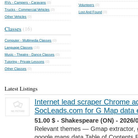
RVs - Campers - Caravans
(0)
Volunteers
(0)
Trucks - Commercial Vehicles
(0)
Lost And Found
(0)
Other Vehicles
(0)
Classes
(16)
Computer - Multimedia Classes
(0)
Language Classes
(16)
Music - Theatre - Dance Classes
(0)
Tutoring - Private Lessons
(0)
Other Classes
(0)
Latest Listings
Internet lead scraper Chrome a
SocLeads.com for G Map data e
51.00 $ - Shakespeare (ON) - 2026/
Relevant themes — Gmap extractor, 
google maps data Table of Contents 