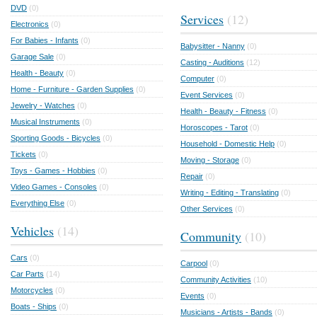
DVD
(0)
Services
(12)
Electronics
(0)
For Babies - Infants
(0)
Babysitter - Nanny
(0)
Garage Sale
(0)
Casting - Auditions
(12)
Health - Beauty
(0)
Computer
(0)
Home - Furniture - Garden Supplies
(0)
Event Services
(0)
Jewelry - Watches
(0)
Health - Beauty - Fitness
(0)
Musical Instruments
(0)
Horoscopes - Tarot
(0)
Sporting Goods - Bicycles
(0)
Household - Domestic Help
(0)
Tickets
(0)
Moving - Storage
(0)
Toys - Games - Hobbies
(0)
Repair
(0)
Video Games - Consoles
(0)
Writing - Editing - Translating
(0)
Everything Else
(0)
Other Services
(0)
Vehicles
(14)
Community
(10)
Cars
(0)
Carpool
(0)
Car Parts
(14)
Community Activities
(10)
Motorcycles
(0)
Events
(0)
Boats - Ships
(0)
Musicians - Artists - Bands
(0)