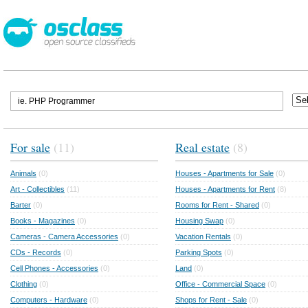
For sale
(11)
Real estate
(8)
Animals
(0)
Houses - Apartments for Sale
(0)
Art - Collectibles
(11)
Houses - Apartments for Rent
(8)
Barter
(0)
Rooms for Rent - Shared
(0)
Books - Magazines
(0)
Housing Swap
(0)
Cameras - Camera Accessories
(0)
Vacation Rentals
(0)
CDs - Records
(0)
Parking Spots
(0)
Cell Phones - Accessories
(0)
Land
(0)
Clothing
(0)
Office - Commercial Space
(0)
Computers - Hardware
(0)
Shops for Rent - Sale
(0)