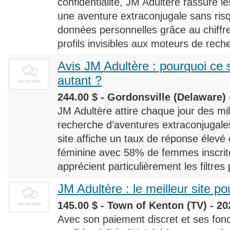
confidentialité, JM Adultère rassure le
une aventure extraconjugale sans risq
données personnelles grâce au chiff
profils invisibles aux moteurs de rech
Avis JM Adultère : pourquoi ce s
autant ?
244.00 $ - Gordonsville (Delaware) 
JM Adultère attire chaque jour des milli
recherche d’aventures extraconjugales
site affiche un taux de réponse élevé
féminine avec 58% de femmes inscrites
apprécient particulièrement les filtres
JM Adultère : le meilleur site po
145.00 $ - Town of Kenton (TV) - 20
Avec son paiement discret et ses fonc