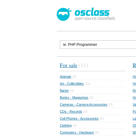
For sale
(11)
R
Animals
(0)
Ho
Art - Collectibles
(11)
Ho
Barter
(0)
Ro
Books - Magazines
(0)
H
Cameras - Camera Accessories
(0)
Va
CDs - Records
(0)
Pa
Cell Phones - Accessories
(0)
L
Clothing
(0)
Of
Computers - Hardware
(0)
Sh