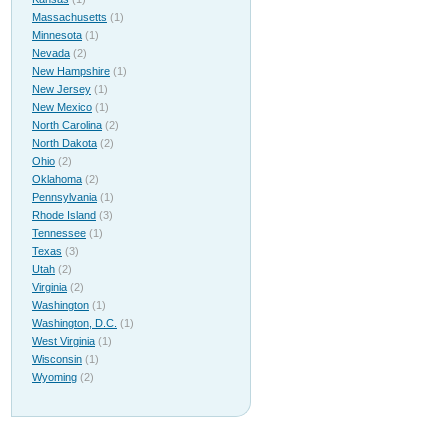
Massachusetts
(1)
Minnesota
(1)
Nevada
(2)
New Hampshire
(1)
New Jersey
(1)
New Mexico
(1)
North Carolina
(2)
North Dakota
(2)
Ohio
(2)
Oklahoma
(2)
Pennsylvania
(1)
Rhode Island
(3)
Tennessee
(1)
Texas
(3)
Utah
(2)
Virginia
(2)
Washington
(1)
Washington, D.C.
(1)
West Virginia
(1)
Wisconsin
(1)
Wyoming
(2)