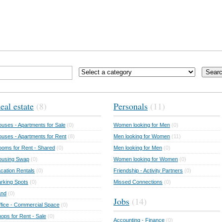
Sear
eal estate
(8)
Personals
(11)
uses - Apartments for Sale
(0)
Women looking for Men
(0)
uses - Apartments for Rent
(8)
Men looking for Women
(11)
oms for Rent - Shared
(0)
Men looking for Men
(0)
ousing Swap
(0)
Women looking for Women
(0)
cation Rentals
(0)
Friendship - Activity Partners
(0)
rking Spots
(0)
Missed Connections
(0)
and
(0)
Jobs
(14)
fice - Commercial Space
(0)
ops for Rent - Sale
(0)
Accounting - Finance
(0)