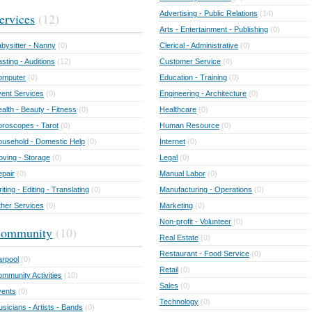
Advertising - Public Relations
(14)
ervices
(12)
Arts - Entertainment - Publishing
(0)
bysitter - Nanny
(0)
Clerical - Administrative
(0)
sting - Auditions
(12)
Customer Service
(0)
omputer
(0)
Education - Training
(0)
ent Services
(0)
Engineering - Architecture
(0)
alth - Beauty - Fitness
(0)
Healthcare
(0)
roscopes - Tarot
(0)
Human Resource
(0)
usehold - Domestic Help
(0)
Internet
(0)
ving - Storage
(0)
Legal
(0)
pair
(0)
Manual Labor
(0)
iting - Editing - Translating
(0)
Manufacturing - Operations
(0)
her Services
(0)
Marketing
(0)
Non-profit - Volunteer
(0)
ommunity
(10)
Real Estate
(0)
Restaurant - Food Service
(0)
rpool
(0)
Retail
(0)
mmunity Activities
(10)
Sales
(0)
vents
(0)
Technology
(0)
sicians - Artists - Bands
(0)