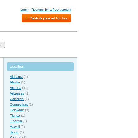
Login
·
Register for a free account
Publish your ad for free
ch
Location
Alabama
(1)
Alaska
(1)
Arizona
(17)
Arkansas
(1)
California
(1)
Connecticut
(1)
Delaware
(3)
Florida
(1)
Georgia
(1)
Hawaii
(2)
Illinois
(1)
Kansas
(1)