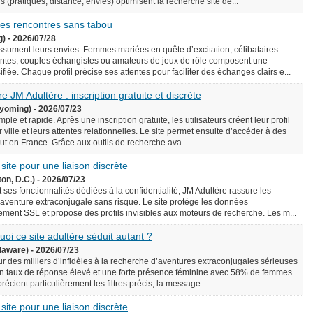
écis (pratiques, distance, envies) optimisent la recherche site de...
 des rencontres sans tabou
g) - 2026/07/28
assument leurs envies. Femmes mariées en quête d’excitation, célibataires
ntes, couples échangistes ou amateurs de jeux de rôle composent une
iée. Chaque profil précise ses attentes pour faciliter des échanges clairs e...
e JM Adultère : inscription gratuite et discrète
yoming) - 2026/07/23
le et rapide. Après une inscription gratuite, les utilisateurs créent leur profil
 ville et leurs attentes relationnelles. Le site permet ensuite d’accéder à des
rtout en France. Grâce aux outils de recherche ava...
 site pour une liaison discrète
on, D.C.) - 2026/07/23
 ses fonctionnalités dédiées à la confidentialité, JM Adultère rassure les
 aventure extraconjugale sans risque. Le site protège les données
ement SSL et propose des profils invisibles aux moteurs de recherche. Les m...
uoi ce site adultère séduit autant ?
laware) - 2026/07/23
ur des milliers d’infidèles à la recherche d’aventures extraconjugales sérieuses
e un taux de réponse élevé et une forte présence féminine avec 58% de femmes
précient particulièrement les filtres précis, la message...
 site pour une liaison discrète