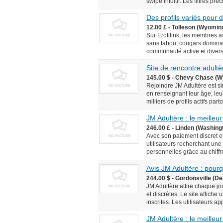
swipe intuitif. Les filtres pr
Des profils variés pour
12.00 £ - Tolleson (Wyomin
Sur Erotilink, les membres 
sans tabou, cougars domina
communauté active et diversif
Site de rencontre adultèr
145.00 $ - Chevy Chase (W
Rejoindre JM Adultère est simp
en renseignant leur âge, leur
milliers de profils actifs pa
JM Adultère : le meilleur
246.00 £ - Linden (Washingt
Avec son paiement discret et
utilisateurs recherchant une
personnelles grâce au chiffr
Avis JM Adultère : pourq
244.00 $ - Gordonsville (De
JM Adultère attire chaque jo
et discrètes. Le site affich
inscrites. Les utilisateurs ap
JM Adultère : le meilleur