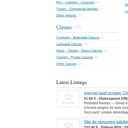
RVs - Campers - Caravans
(0)
Vo
Trucks - Commercial Vehicles
(0)
Lo
Other Vehicles
(0)
Classes
(16)
Computer - Multimedia Classes
(0)
Language Classes
(16)
Music - Theatre - Dance Classes
(0)
Tutoring - Private Lessons
(0)
Other Classes
(0)
Latest Listings
Internet lead scraper 
51.00 $ - Shakespeare (ON)
Relevant themes — Gmap ext
Chrome plugins for web scr
SocLeads' unique advantages 
Site de rencontre adultèr
152.00 $ - Todiano (PG) - 2