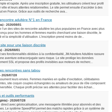
le et rapide. Après une inscription gratuite, les utilisateurs créent leur profil
 ville et leurs attentes relationnelles. Le site permet ensuite d’accéder à des
rtout en France. Grâce aux outils de recherche ava...
 rencontre adultère N°1 en France
na) - 2026/08/01
l’un des sites de rencontre adultère les plus populaires en France avec plus
onçu pour les hommes et femmes mariés cherchant une liaison discrète, le
é et la simplicité d’utilisation. L’inscription prend moins de de...
 site pour une liaison discrète
a) - 2026/08/01
 ses fonctionnalités dédiées à la confidentialité, JM Adultere Adultère rassure
 une aventure extraconjugale sans risque. Le site protège les données
ement SSL et propose des profils invisibles aux moteurs de recherc...
 des rencontres sans tabou
- 2026/07/28
assument leurs envies. Femmes mariées en quête d’excitation, célibataires
tes, site coquin couples échangistes ou amateurs de jeux de rôle composent
ersifiée. Chaque profil précise ses attentes pour faciliter des échan...
 et outils performants
ginia) - 2026/07/28
n direct avec géolocalisation, une messagerie illimitée pour abonnés et des
es. Le système SpeedFlirt permet des matchs rapides grâce à un système de