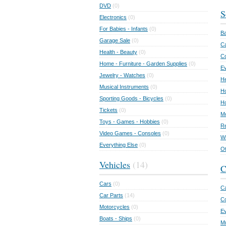
DVD
(0)
S
Electronics
(0)
For Babies - Infants
(0)
Ba
Garage Sale
(0)
Ca
Health - Beauty
(0)
C
Home - Furniture - Garden Supplies
(0)
Ev
Jewelry - Watches
(0)
He
Musical Instruments
(0)
Ho
Sporting Goods - Bicycles
(0)
Ho
Tickets
(0)
Mo
Toys - Games - Hobbies
(0)
Re
Video Games - Consoles
(0)
Wr
Everything Else
(0)
Ot
Vehicles
(14)
C
Cars
(0)
Ca
Car Parts
(14)
Co
Motorcycles
(0)
E
Boats - Ships
(0)
Mu