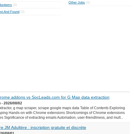
Other Jobs
(0)
lunteers
(0)
st And Found
(0)
Chrome addons vs SocLeads.com for G Map data extraction
 - 2026/08/02
ractor, g map scraper, scrape google maps data Table of Contents Exploring
aping Hands-on with Chrome extensions Shortcomings of Chrome extensions
Significance of extracting emails Automation, user-friendliness, and mult...
e JM Adultère : inscription gratuite et discrète
026/08/01