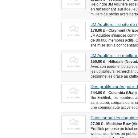
Rejoindre JM Adultère est simp
en renseignant leur âge, leur
milliers de profils actifs pa
JM Adultère : le site de
178.00 £ - Claymont (Arizo
JM Adultère s’impose comme 
de 80 000 membres actifs. C
site mise sur la confidentialit
JM Adultère : le meilleur
150.00 £ - Hillsdale (Nevad
Avec son paiement discret et
les utilisateurs recherchant
personnelles grâce au chiffr
Des profils variés pour
244.00 £ - Columbia (Utah) 
Sur Erotilink, les membres 
sans tabou, cougars dominan
une communauté active et div
Fonctionnalités coquines
27.00 £ - Medicine Bow (Vir
Erotilink propose un tchat e
webcams privées ou publiqu