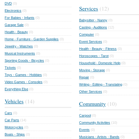
DVD
(0)
Services
(12)
Electronics
(0)
For Babies - Infants
(0)
Babysitter - Nanny
(0)
Garage Sale
(0)
Casting - Auditions
(12)
Health - Beauty
(0)
Computer
(0)
Home - Furniture - Garden Supplies
(0)
Event Services
(0)
Jewelry - Watches
(0)
Health - Beauty - Fitness
(0)
Musical Instruments
(0)
Horoscopes - Tarot
(0)
Sporting Goods - Bicycles
(0)
Household - Domestic Help
(0)
Tickets
(0)
Moving - Storage
(0)
Toys - Games - Hobbies
(0)
Repair
(0)
Video Games - Consoles
(0)
Writing - Editing - Translating
(0)
Everything Else
(0)
Other Services
(0)
Vehicles
(14)
Community
(10)
Cars
(0)
Carpool
(0)
Car Parts
(14)
Community Activities
(10)
Motorcycles
(0)
Events
(0)
Boats - Ships
(0)
Musicians - Artists - Bands
(0)