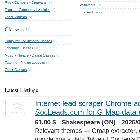
RVs - Campers - Caravans
(0)
Volunteers
(0)
Trucks - Commercial Vehicles
(0)
Lost And Found
(0)
Other Vehicles
(0)
Classes
(16)
Computer - Multimedia Classes
(0)
Language Classes
(16)
Music - Theatre - Dance Classes
(0)
Tutoring - Private Lessons
(0)
Other Classes
(0)
Latest Listings
Internet lead scraper Chrome a
SocLeads.com for G Map data e
51.00 $ - Shakespeare (ON) - 2026/
Relevant themes — Gmap extractor, 
google maps data Table of Contents 