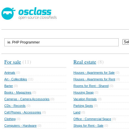
For sale
(11)
Real estate
(8)
Animals
(0)
Houses - Apartments for Sale
(0)
Art - Collectibles
(11)
Houses - Apartments for Rent
(8)
Barter
(0)
Rooms for Rent - Shared
(0)
Books - Magazines
(0)
Housing Swap
(0)
Cameras - Camera Accessories
(0)
Vacation Rentals
(0)
CDs - Records
(0)
Parking Spots
(0)
Cell Phones - Accessories
(0)
Land
(0)
Clothing
(0)
Office - Commercial Space
(0)
Computers - Hardware
(0)
Shops for Rent - Sale
(0)