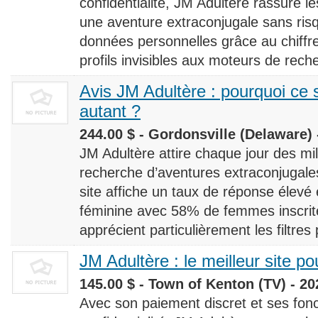
confidentialité, JM Adultère rassure le
une aventure extraconjugale sans risq
données personnelles grâce au chiff
profils invisibles aux moteurs de rech
Avis JM Adultère : pourquoi ce s
autant ?
244.00 $ - Gordonsville (Delaware) 
JM Adultère attire chaque jour des milli
recherche d’aventures extraconjugales
site affiche un taux de réponse élevé
féminine avec 58% de femmes inscrites
apprécient particulièrement les filtres
JM Adultère : le meilleur site po
145.00 $ - Town of Kenton (TV) - 20
Avec son paiement discret et ses fonc