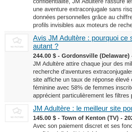
confidentialité, JM Adultère rassure le
une aventure extraconjugale sans risq
données personnelles grâce au chiff
profils invisibles aux moteurs de rech
Avis JM Adultère : pourquoi ce s
autant ?
244.00 $ - Gordonsville (Delaware) 
JM Adultère attire chaque jour des milli
recherche d’aventures extraconjugales
site affiche un taux de réponse élevé
féminine avec 58% de femmes inscrites
apprécient particulièrement les filtres
JM Adultère : le meilleur site po
145.00 $ - Town of Kenton (TV) - 20
Avec son paiement discret et ses fonc