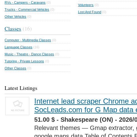
RVs - Campers - Caravans
(0)
Volunteers
(0)
Trucks - Commercial Vehicles
(0)
Lost And Found
(0)
Other Vehicles
(0)
Classes
(16)
Computer - Multimedia Classes
(0)
Language Classes
(16)
Music - Theatre - Dance Classes
(0)
Tutoring - Private Lessons
(0)
Other Classes
(0)
Latest Listings
Internet lead scraper Chrome a
SocLeads.com for G Map data e
51.00 $ - Shakespeare (ON) - 2026/
Relevant themes — Gmap extractor, 
google maps data Table of Contents 