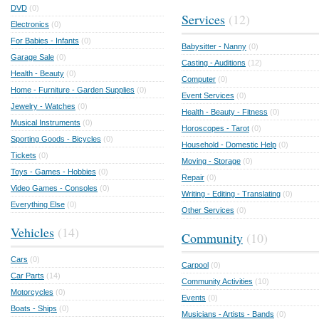
DVD
(0)
Services
(12)
Electronics
(0)
For Babies - Infants
(0)
Babysitter - Nanny
(0)
Garage Sale
(0)
Casting - Auditions
(12)
Health - Beauty
(0)
Computer
(0)
Home - Furniture - Garden Supplies
(0)
Event Services
(0)
Jewelry - Watches
(0)
Health - Beauty - Fitness
(0)
Musical Instruments
(0)
Horoscopes - Tarot
(0)
Sporting Goods - Bicycles
(0)
Household - Domestic Help
(0)
Tickets
(0)
Moving - Storage
(0)
Toys - Games - Hobbies
(0)
Repair
(0)
Video Games - Consoles
(0)
Writing - Editing - Translating
(0)
Everything Else
(0)
Other Services
(0)
Vehicles
(14)
Community
(10)
Cars
(0)
Carpool
(0)
Car Parts
(14)
Community Activities
(10)
Motorcycles
(0)
Events
(0)
Boats - Ships
(0)
Musicians - Artists - Bands
(0)