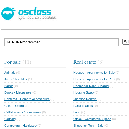
For sale
(11)
Real estate
(8)
Animals
(0)
Houses - Apartments for Sale
(0)
Art - Collectibles
(11)
Houses - Apartments for Rent
(8)
Barter
(0)
Rooms for Rent - Shared
(0)
Books - Magazines
(0)
Housing Swap
(0)
Cameras - Camera Accessories
(0)
Vacation Rentals
(0)
CDs - Records
(0)
Parking Spots
(0)
Cell Phones - Accessories
(0)
Land
(0)
Clothing
(0)
Office - Commercial Space
(0)
Computers - Hardware
(0)
Shops for Rent - Sale
(0)