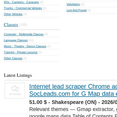
RVs - Campers - Caravans
(0)
Volunteers
(0)
Trucks - Commercial Vehicles
(0)
Lost And Found
(0)
Other Vehicles
(0)
Classes
(16)
Computer - Multimedia Classes
(0)
Language Classes
(16)
Music - Theatre - Dance Classes
(0)
Tutoring - Private Lessons
(0)
Other Classes
(0)
Latest Listings
Internet lead scraper Chrome a
SocLeads.com for G Map data e
51.00 $ - Shakespeare (ON) - 2026/
Relevant themes — Gmap extractor, 
google maps data Table of Contents 