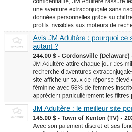
confidentialité, JM Adultère rassure le
une aventure extraconjugale sans risq
données personnelles grâce au chiff
profils invisibles aux moteurs de rech
Avis JM Adultère : pourquoi ce s
autant ?
244.00 $ - Gordonsville (Delaware) 
JM Adultère attire chaque jour des milli
recherche d’aventures extraconjugales
site affiche un taux de réponse élevé
féminine avec 58% de femmes inscrites
apprécient particulièrement les filtres
JM Adultère : le meilleur site po
145.00 $ - Town of Kenton (TV) - 20
Avec son paiement discret et ses fonc