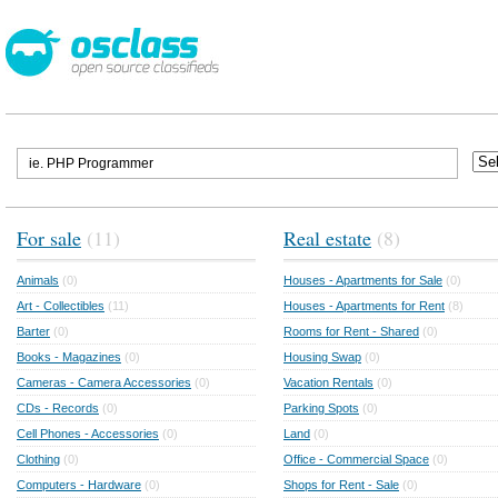
For sale
(11)
Real estate
(8)
Animals
(0)
Houses - Apartments for Sale
(0)
Art - Collectibles
(11)
Houses - Apartments for Rent
(8)
Barter
(0)
Rooms for Rent - Shared
(0)
Books - Magazines
(0)
Housing Swap
(0)
Cameras - Camera Accessories
(0)
Vacation Rentals
(0)
CDs - Records
(0)
Parking Spots
(0)
Cell Phones - Accessories
(0)
Land
(0)
Clothing
(0)
Office - Commercial Space
(0)
Computers - Hardware
(0)
Shops for Rent - Sale
(0)