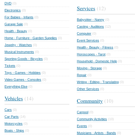
DVD
(0)
Services
(12)
Electronics
(0)
For Babies - Infants
(0)
Babysitter - Nanny
(0)
Garage Sale
(0)
Casting - Auditions
(12)
Health - Beauty
(0)
Computer
(0)
Home - Furniture - Garden Supplies
(0)
Event Services
(0)
Jewelry - Watches
(0)
Health - Beauty - Fitness
(0)
Musical Instruments
(0)
Horoscopes - Tarot
(0)
Sporting Goods - Bicycles
(0)
Household - Domestic Help
(0)
Tickets
(0)
Moving - Storage
(0)
Toys - Games - Hobbies
(0)
Repair
(0)
Video Games - Consoles
(0)
Writing - Editing - Translating
(0)
Everything Else
(0)
Other Services
(0)
Vehicles
(14)
Community
(10)
Cars
(0)
Carpool
(0)
Car Parts
(14)
Community Activities
(10)
Motorcycles
(0)
Events
(0)
Boats - Ships
(0)
Musicians - Artists - Bands
(0)