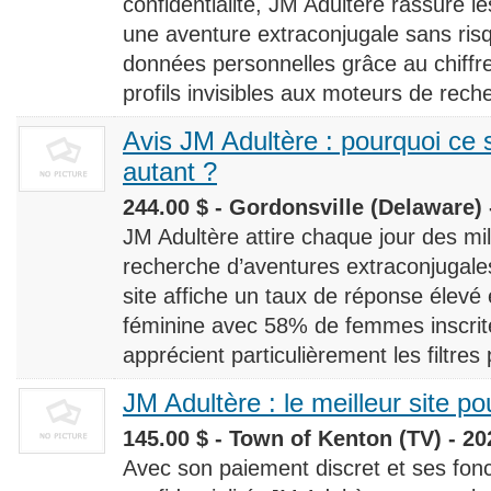
confidentialité, JM Adultère rassure le
une aventure extraconjugale sans risq
données personnelles grâce au chiff
profils invisibles aux moteurs de rech
Avis JM Adultère : pourquoi ce s
autant ?
244.00 $ - Gordonsville (Delaware) 
JM Adultère attire chaque jour des milli
recherche d’aventures extraconjugales
site affiche un taux de réponse élevé
féminine avec 58% de femmes inscrites
apprécient particulièrement les filtres
JM Adultère : le meilleur site po
145.00 $ - Town of Kenton (TV) - 20
Avec son paiement discret et ses fonc