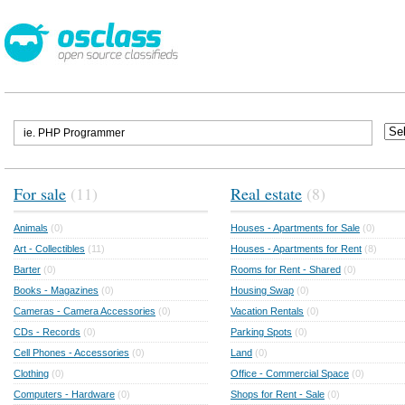
For sale
(11)
Real estate
(8)
Animals
(0)
Houses - Apartments for Sale
(0)
Art - Collectibles
(11)
Houses - Apartments for Rent
(8)
Barter
(0)
Rooms for Rent - Shared
(0)
Books - Magazines
(0)
Housing Swap
(0)
Cameras - Camera Accessories
(0)
Vacation Rentals
(0)
CDs - Records
(0)
Parking Spots
(0)
Cell Phones - Accessories
(0)
Land
(0)
Clothing
(0)
Office - Commercial Space
(0)
Computers - Hardware
(0)
Shops for Rent - Sale
(0)