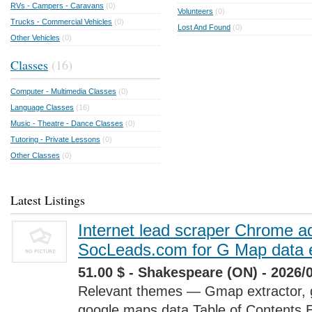
RVs - Campers - Caravans
(0)
Volunteers
(0)
Trucks - Commercial Vehicles
(0)
Lost And Found
(0)
Other Vehicles
(0)
Classes
(16)
Computer - Multimedia Classes
(0)
Language Classes
(16)
Music - Theatre - Dance Classes
(0)
Tutoring - Private Lessons
(0)
Other Classes
(0)
Latest Listings
Internet lead scraper Chrome a
SocLeads.com for G Map data e
51.00 $ - Shakespeare (ON) - 2026/
Relevant themes — Gmap extractor, 
google maps data Table of Contents 