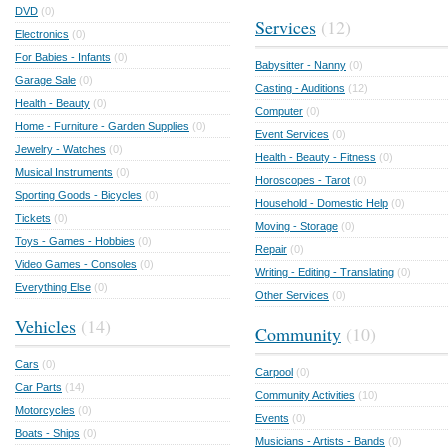
DVD
(0)
Services
(12)
Electronics
(0)
For Babies - Infants
(0)
Babysitter - Nanny
(0)
Garage Sale
(0)
Casting - Auditions
(12)
Health - Beauty
(0)
Computer
(0)
Home - Furniture - Garden Supplies
(0)
Event Services
(0)
Jewelry - Watches
(0)
Health - Beauty - Fitness
(0)
Musical Instruments
(0)
Horoscopes - Tarot
(0)
Sporting Goods - Bicycles
(0)
Household - Domestic Help
(0)
Tickets
(0)
Moving - Storage
(0)
Toys - Games - Hobbies
(0)
Repair
(0)
Video Games - Consoles
(0)
Writing - Editing - Translating
(0)
Everything Else
(0)
Other Services
(0)
Vehicles
(14)
Community
(10)
Cars
(0)
Carpool
(0)
Car Parts
(14)
Community Activities
(10)
Motorcycles
(0)
Events
(0)
Boats - Ships
(0)
Musicians - Artists - Bands
(0)