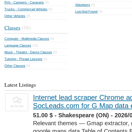
RVs - Campers - Caravans
(0)
Volunteers
(0)
Trucks - Commercial Vehicles
(0)
Lost And Found
(0)
Other Vehicles
(0)
Classes
(16)
Computer - Multimedia Classes
(0)
Language Classes
(16)
Music - Theatre - Dance Classes
(0)
Tutoring - Private Lessons
(0)
Other Classes
(0)
Latest Listings
Internet lead scraper Chrome a
SocLeads.com for G Map data e
51.00 $ - Shakespeare (ON) - 2026/
Relevant themes — Gmap extractor, 
google maps data Table of Contents 