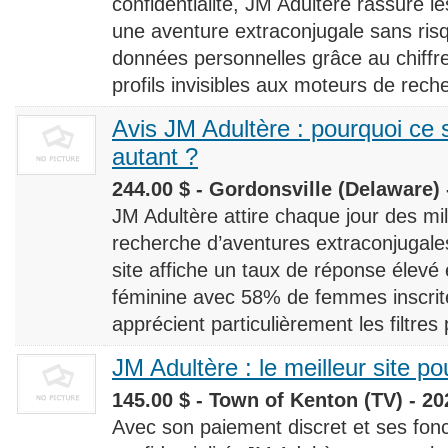
confidentialité, JM Adultère rassure le
une aventure extraconjugale sans risq
données personnelles grâce au chiff
profils invisibles aux moteurs de rech
Avis JM Adultère : pourquoi ce s
autant ?
244.00 $ - Gordonsville (Delaware) 
JM Adultère attire chaque jour des milli
recherche d’aventures extraconjugales
site affiche un taux de réponse élevé
féminine avec 58% de femmes inscrites
apprécient particulièrement les filtres
JM Adultère : le meilleur site po
145.00 $ - Town of Kenton (TV) - 20
Avec son paiement discret et ses fonc