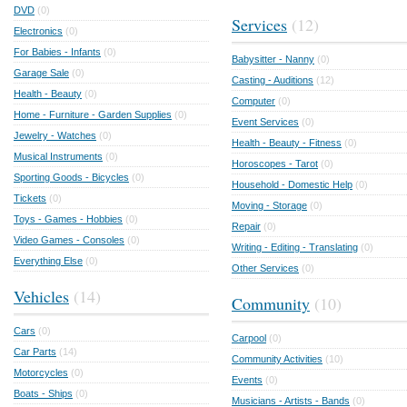
DVD
(0)
Services
(12)
Electronics
(0)
For Babies - Infants
(0)
Babysitter - Nanny
(0)
Garage Sale
(0)
Casting - Auditions
(12)
Health - Beauty
(0)
Computer
(0)
Home - Furniture - Garden Supplies
(0)
Event Services
(0)
Jewelry - Watches
(0)
Health - Beauty - Fitness
(0)
Musical Instruments
(0)
Horoscopes - Tarot
(0)
Sporting Goods - Bicycles
(0)
Household - Domestic Help
(0)
Tickets
(0)
Moving - Storage
(0)
Toys - Games - Hobbies
(0)
Repair
(0)
Video Games - Consoles
(0)
Writing - Editing - Translating
(0)
Everything Else
(0)
Other Services
(0)
Vehicles
(14)
Community
(10)
Cars
(0)
Carpool
(0)
Car Parts
(14)
Community Activities
(10)
Motorcycles
(0)
Events
(0)
Boats - Ships
(0)
Musicians - Artists - Bands
(0)