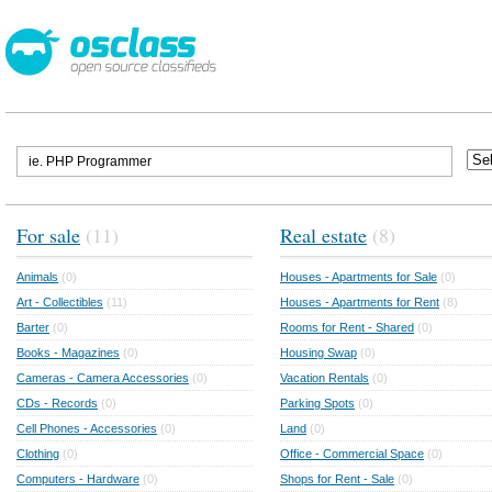
For sale
(11)
Real estate
(8)
Animals
(0)
Houses - Apartments for Sale
(0)
Art - Collectibles
(11)
Houses - Apartments for Rent
(8)
Barter
(0)
Rooms for Rent - Shared
(0)
Books - Magazines
(0)
Housing Swap
(0)
Cameras - Camera Accessories
(0)
Vacation Rentals
(0)
CDs - Records
(0)
Parking Spots
(0)
Cell Phones - Accessories
(0)
Land
(0)
Clothing
(0)
Office - Commercial Space
(0)
Computers - Hardware
(0)
Shops for Rent - Sale
(0)