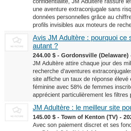
confidentialité, JM Adultère rassure le
une aventure extraconjugale sans risq
données personnelles grâce au chiff
profils invisibles aux moteurs de rech
Avis JM Adultère : pourquoi ce s
autant ?
244.00 $ - Gordonsville (Delaware) 
JM Adultère attire chaque jour des milli
recherche d’aventures extraconjugales
site affiche un taux de réponse élevé
féminine avec 58% de femmes inscrites
apprécient particulièrement les filtres
JM Adultère : le meilleur site po
145.00 $ - Town of Kenton (TV) - 20
Avec son paiement discret et ses fonc