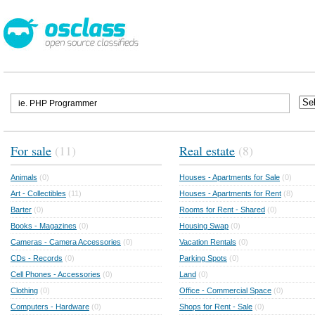
For sale
(11)
Real estate
(8)
Animals
(0)
Houses - Apartments for Sale
(0)
Art - Collectibles
(11)
Houses - Apartments for Rent
(8)
Barter
(0)
Rooms for Rent - Shared
(0)
Books - Magazines
(0)
Housing Swap
(0)
Cameras - Camera Accessories
(0)
Vacation Rentals
(0)
CDs - Records
(0)
Parking Spots
(0)
Cell Phones - Accessories
(0)
Land
(0)
Clothing
(0)
Office - Commercial Space
(0)
Computers - Hardware
(0)
Shops for Rent - Sale
(0)