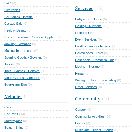
DVD
(0)
Services
(12)
Electronics
(0)
For Babies - Infants
(0)
Babysitter - Nanny
(0)
Garage Sale
(0)
Casting - Auditions
(12)
Health - Beauty
(0)
Computer
(0)
Home - Furniture - Garden Supplies
(0)
Event Services
(0)
Jewelry - Watches
(0)
Health - Beauty - Fitness
(0)
Musical Instruments
(0)
Horoscopes - Tarot
(0)
Sporting Goods - Bicycles
(0)
Household - Domestic Help
(0)
Tickets
(0)
Moving - Storage
(0)
Toys - Games - Hobbies
(0)
Repair
(0)
Video Games - Consoles
(0)
Writing - Editing - Translating
(0)
Everything Else
(0)
Other Services
(0)
Vehicles
(14)
Community
(10)
Cars
(0)
Carpool
(0)
Car Parts
(14)
Community Activities
(10)
Motorcycles
(0)
Events
(0)
Boats - Ships
(0)
Musicians - Artists - Bands
(0)