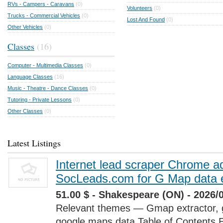
RVs - Campers - Caravans
(0)
Volunteers
(0)
Trucks - Commercial Vehicles
(0)
Lost And Found
(0)
Other Vehicles
(0)
Classes
(16)
Computer - Multimedia Classes
(0)
Language Classes
(16)
Music - Theatre - Dance Classes
(0)
Tutoring - Private Lessons
(0)
Other Classes
(0)
Latest Listings
Internet lead scraper Chrome a
SocLeads.com for G Map data e
51.00 $ - Shakespeare (ON) - 2026/
Relevant themes — Gmap extractor, 
google maps data Table of Contents 