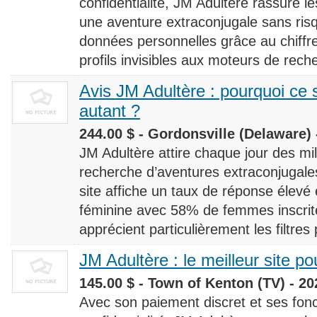
confidentialité, JM Adultère rassure le
une aventure extraconjugale sans risq
données personnelles grâce au chiff
profils invisibles aux moteurs de rech
Avis JM Adultère : pourquoi ce s
autant ?
244.00 $ - Gordonsville (Delaware) 
JM Adultère attire chaque jour des milli
recherche d’aventures extraconjugales
site affiche un taux de réponse élevé
féminine avec 58% de femmes inscrites
apprécient particulièrement les filtres
JM Adultère : le meilleur site po
145.00 $ - Town of Kenton (TV) - 20
Avec son paiement discret et ses fonc