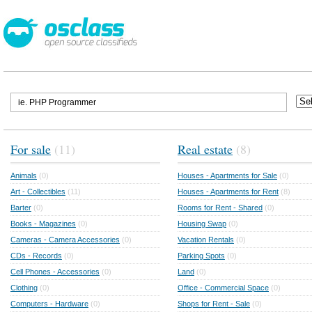
For sale
(11)
Real estate
(8)
Animals
(0)
Houses - Apartments for Sale
(0)
Art - Collectibles
(11)
Houses - Apartments for Rent
(8)
Barter
(0)
Rooms for Rent - Shared
(0)
Books - Magazines
(0)
Housing Swap
(0)
Cameras - Camera Accessories
(0)
Vacation Rentals
(0)
CDs - Records
(0)
Parking Spots
(0)
Cell Phones - Accessories
(0)
Land
(0)
Clothing
(0)
Office - Commercial Space
(0)
Computers - Hardware
(0)
Shops for Rent - Sale
(0)