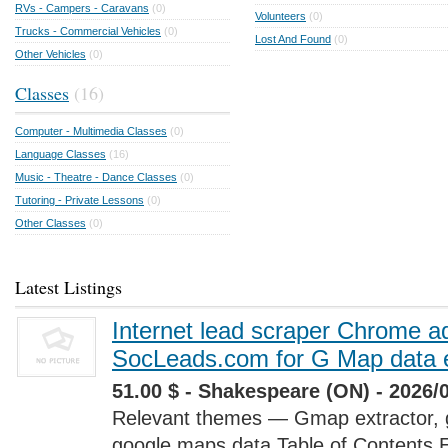
RVs - Campers - Caravans
(0)
Volunteers
(0)
Trucks - Commercial Vehicles
(0)
Lost And Found
(0)
Other Vehicles
(0)
Classes
(16)
Computer - Multimedia Classes
(0)
Language Classes
(16)
Music - Theatre - Dance Classes
(0)
Tutoring - Private Lessons
(0)
Other Classes
(0)
Latest Listings
Internet lead scraper Chrome a
SocLeads.com for G Map data e
51.00 $ - Shakespeare (ON) - 2026/
Relevant themes — Gmap extractor, 
google maps data Table of Contents 