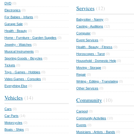
DVD
(0)
Services
(12)
Electronics
(0)
For Babies - Infants
(0)
Babysitter - Nanny
(0)
Garage Sale
(0)
Casting - Auditions
(12)
Health - Beauty
(0)
Computer
(0)
Home - Furniture - Garden Supplies
(0)
Event Services
(0)
Jewelry - Watches
(0)
Health - Beauty - Fitness
(0)
Musical Instruments
(0)
Horoscopes - Tarot
(0)
Sporting Goods - Bicycles
(0)
Household - Domestic Help
(0)
Tickets
(0)
Moving - Storage
(0)
Toys - Games - Hobbies
(0)
Repair
(0)
Video Games - Consoles
(0)
Writing - Editing - Translating
(0)
Everything Else
(0)
Other Services
(0)
Vehicles
(14)
Community
(10)
Cars
(0)
Carpool
(0)
Car Parts
(14)
Community Activities
(10)
Motorcycles
(0)
Events
(0)
Boats - Ships
(0)
Musicians - Artists - Bands
(0)