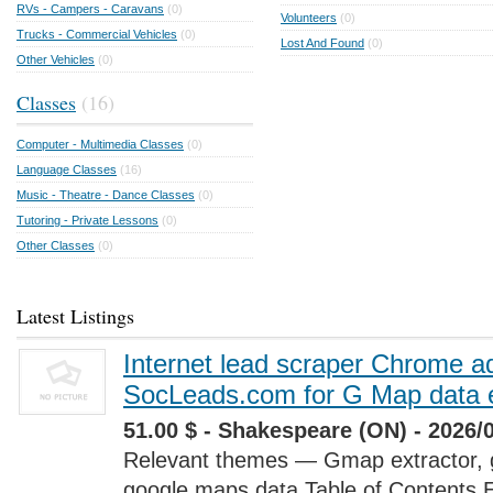
RVs - Campers - Caravans
(0)
Volunteers
(0)
Trucks - Commercial Vehicles
(0)
Lost And Found
(0)
Other Vehicles
(0)
Classes
(16)
Computer - Multimedia Classes
(0)
Language Classes
(16)
Music - Theatre - Dance Classes
(0)
Tutoring - Private Lessons
(0)
Other Classes
(0)
Latest Listings
Internet lead scraper Chrome a
SocLeads.com for G Map data e
51.00 $ - Shakespeare (ON) - 2026/
Relevant themes — Gmap extractor, 
google maps data Table of Contents 