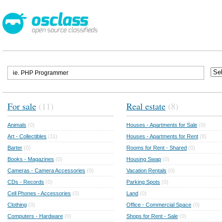
For sale
(11)
Real estate
(8)
Animals
(0)
Houses - Apartments for Sale
(0)
Art - Collectibles
(11)
Houses - Apartments for Rent
(8)
Barter
(0)
Rooms for Rent - Shared
(0)
Books - Magazines
(0)
Housing Swap
(0)
Cameras - Camera Accessories
(0)
Vacation Rentals
(0)
CDs - Records
(0)
Parking Spots
(0)
Cell Phones - Accessories
(0)
Land
(0)
Clothing
(0)
Office - Commercial Space
(0)
Computers - Hardware
(0)
Shops for Rent - Sale
(0)