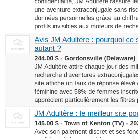
confidentialité, JM Adultère rassure le
une aventure extraconjugale sans risq
données personnelles grâce au chiff
profils invisibles aux moteurs de rech
Avis JM Adultère : pourquoi ce s
autant ?
244.00 $ - Gordonsville (Delaware) 
JM Adultère attire chaque jour des milli
recherche d’aventures extraconjugales
site affiche un taux de réponse élevé
féminine avec 58% de femmes inscrites
apprécient particulièrement les filtres
JM Adultère : le meilleur site po
145.00 $ - Town of Kenton (TV) - 20
Avec son paiement discret et ses fonc