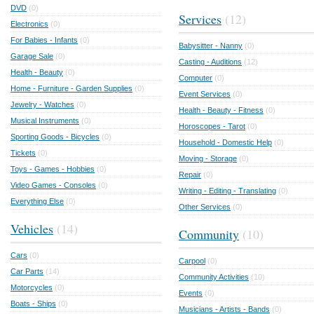
DVD
(0)
Services
(12)
Electronics
(0)
For Babies - Infants
(0)
Babysitter - Nanny
(0)
Garage Sale
(0)
Casting - Auditions
(12)
Health - Beauty
(0)
Computer
(0)
Home - Furniture - Garden Supplies
(0)
Event Services
(0)
Jewelry - Watches
(0)
Health - Beauty - Fitness
(0)
Musical Instruments
(0)
Horoscopes - Tarot
(0)
Sporting Goods - Bicycles
(0)
Household - Domestic Help
(0)
Tickets
(0)
Moving - Storage
(0)
Toys - Games - Hobbies
(0)
Repair
(0)
Video Games - Consoles
(0)
Writing - Editing - Translating
(0)
Everything Else
(0)
Other Services
(0)
Vehicles
(14)
Community
(10)
Cars
(0)
Carpool
(0)
Car Parts
(14)
Community Activities
(10)
Motorcycles
(0)
Events
(0)
Boats - Ships
(0)
Musicians - Artists - Bands
(0)