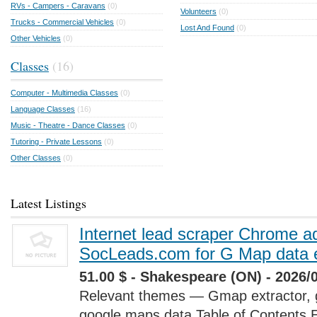
RVs - Campers - Caravans
(0)
Volunteers
(0)
Trucks - Commercial Vehicles
(0)
Lost And Found
(0)
Other Vehicles
(0)
Classes
(16)
Computer - Multimedia Classes
(0)
Language Classes
(16)
Music - Theatre - Dance Classes
(0)
Tutoring - Private Lessons
(0)
Other Classes
(0)
Latest Listings
Internet lead scraper Chrome a
SocLeads.com for G Map data e
51.00 $ - Shakespeare (ON) - 2026/
Relevant themes — Gmap extractor, 
google maps data Table of Contents 