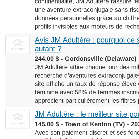
confidentialité, JM Adultère rassure le
une aventure extraconjugale sans risq
données personnelles grâce au chiff
profils invisibles aux moteurs de rech
Avis JM Adultère : pourquoi ce s
autant ?
244.00 $ - Gordonsville (Delaware) 
JM Adultère attire chaque jour des milli
recherche d’aventures extraconjugales
site affiche un taux de réponse élevé
féminine avec 58% de femmes inscrites
apprécient particulièrement les filtres
JM Adultère : le meilleur site po
145.00 $ - Town of Kenton (TV) - 20
Avec son paiement discret et ses fonc