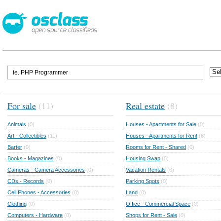
For sale
(11)
Real estate
(8)
Animals
(0)
Houses - Apartments for Sale
(0)
Art - Collectibles
(11)
Houses - Apartments for Rent
(8)
Barter
(0)
Rooms for Rent - Shared
(0)
Books - Magazines
(0)
Housing Swap
(0)
Cameras - Camera Accessories
(0)
Vacation Rentals
(0)
CDs - Records
(0)
Parking Spots
(0)
Cell Phones - Accessories
(0)
Land
(0)
Clothing
(0)
Office - Commercial Space
(0)
Computers - Hardware
(0)
Shops for Rent - Sale
(0)