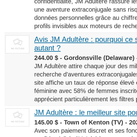
confidentialité, JM Adultère rassure le
une aventure extraconjugale sans risq
données personnelles grâce au chiff
profils invisibles aux moteurs de rech
Avis JM Adultère : pourquoi ce s
autant ?
244.00 $ - Gordonsville (Delaware) 
JM Adultère attire chaque jour des milli
recherche d’aventures extraconjugales
site affiche un taux de réponse élevé
féminine avec 58% de femmes inscrites
apprécient particulièrement les filtres
JM Adultère : le meilleur site po
145.00 $ - Town of Kenton (TV) - 20
Avec son paiement discret et ses fonc