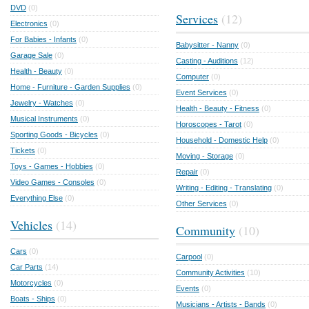
DVD
(0)
Services
(12)
Electronics
(0)
For Babies - Infants
(0)
Babysitter - Nanny
(0)
Garage Sale
(0)
Casting - Auditions
(12)
Health - Beauty
(0)
Computer
(0)
Home - Furniture - Garden Supplies
(0)
Event Services
(0)
Jewelry - Watches
(0)
Health - Beauty - Fitness
(0)
Musical Instruments
(0)
Horoscopes - Tarot
(0)
Sporting Goods - Bicycles
(0)
Household - Domestic Help
(0)
Tickets
(0)
Moving - Storage
(0)
Toys - Games - Hobbies
(0)
Repair
(0)
Video Games - Consoles
(0)
Writing - Editing - Translating
(0)
Everything Else
(0)
Other Services
(0)
Vehicles
(14)
Community
(10)
Cars
(0)
Carpool
(0)
Car Parts
(14)
Community Activities
(10)
Motorcycles
(0)
Events
(0)
Boats - Ships
(0)
Musicians - Artists - Bands
(0)