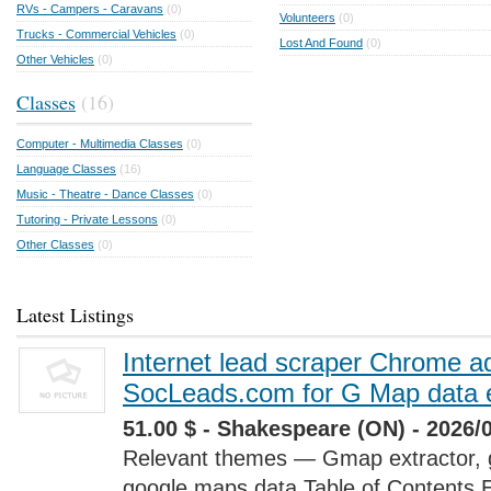
RVs - Campers - Caravans
(0)
Volunteers
(0)
Trucks - Commercial Vehicles
(0)
Lost And Found
(0)
Other Vehicles
(0)
Classes
(16)
Computer - Multimedia Classes
(0)
Language Classes
(16)
Music - Theatre - Dance Classes
(0)
Tutoring - Private Lessons
(0)
Other Classes
(0)
Latest Listings
Internet lead scraper Chrome a
SocLeads.com for G Map data e
51.00 $ - Shakespeare (ON) - 2026/
Relevant themes — Gmap extractor, 
google maps data Table of Contents 