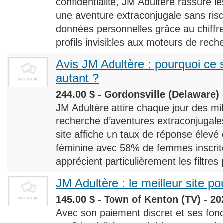
confidentialité, JM Adultère rassure le
une aventure extraconjugale sans risq
données personnelles grâce au chiff
profils invisibles aux moteurs de rech
Avis JM Adultère : pourquoi ce s
autant ?
244.00 $ - Gordonsville (Delaware) 
JM Adultère attire chaque jour des milli
recherche d’aventures extraconjugales
site affiche un taux de réponse élevé
féminine avec 58% de femmes inscrites
apprécient particulièrement les filtres
JM Adultère : le meilleur site po
145.00 $ - Town of Kenton (TV) - 20
Avec son paiement discret et ses fonc