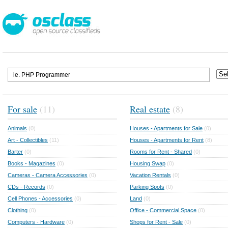
For sale
(11)
Real estate
(8)
Animals
(0)
Houses - Apartments for Sale
(0)
Art - Collectibles
(11)
Houses - Apartments for Rent
(8)
Barter
(0)
Rooms for Rent - Shared
(0)
Books - Magazines
(0)
Housing Swap
(0)
Cameras - Camera Accessories
(0)
Vacation Rentals
(0)
CDs - Records
(0)
Parking Spots
(0)
Cell Phones - Accessories
(0)
Land
(0)
Clothing
(0)
Office - Commercial Space
(0)
Computers - Hardware
(0)
Shops for Rent - Sale
(0)