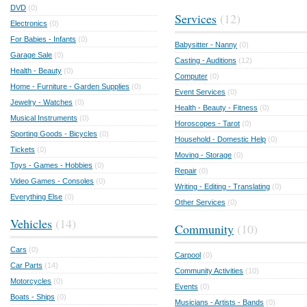
DVD
(0)
Services
(12)
Electronics
(0)
For Babies - Infants
(0)
Babysitter - Nanny
(0)
Garage Sale
(0)
Casting - Auditions
(12)
Health - Beauty
(0)
Computer
(0)
Home - Furniture - Garden Supplies
(0)
Event Services
(0)
Jewelry - Watches
(0)
Health - Beauty - Fitness
(0)
Musical Instruments
(0)
Horoscopes - Tarot
(0)
Sporting Goods - Bicycles
(0)
Household - Domestic Help
(0)
Tickets
(0)
Moving - Storage
(0)
Toys - Games - Hobbies
(0)
Repair
(0)
Video Games - Consoles
(0)
Writing - Editing - Translating
(0)
Everything Else
(0)
Other Services
(0)
Vehicles
(14)
Community
(10)
Cars
(0)
Carpool
(0)
Car Parts
(14)
Community Activities
(10)
Motorcycles
(0)
Events
(0)
Boats - Ships
(0)
Musicians - Artists - Bands
(0)