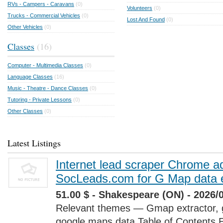
RVs - Campers - Caravans
(0)
Volunteers
(0)
Trucks - Commercial Vehicles
(0)
Lost And Found
(0)
Other Vehicles
(0)
Classes
(16)
Computer - Multimedia Classes
(0)
Language Classes
(16)
Music - Theatre - Dance Classes
(0)
Tutoring - Private Lessons
(0)
Other Classes
(0)
Latest Listings
Internet lead scraper Chrome a
SocLeads.com for G Map data e
51.00 $ - Shakespeare (ON) - 2026/
Relevant themes — Gmap extractor, 
google maps data Table of Contents 