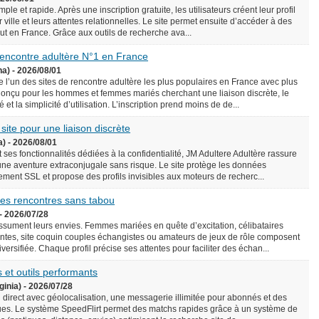
le et rapide. Après une inscription gratuite, les utilisateurs créent leur profil
 ville et leurs attentes relationnelles. Le site permet ensuite d’accéder à des
rtout en France. Grâce aux outils de recherche ava...
 rencontre adultère N°1 en France
na) - 2026/08/01
l’un des sites de rencontre adultère les plus populaires en France avec plus
onçu pour les hommes et femmes mariés cherchant une liaison discrète, le
é et la simplicité d’utilisation. L’inscription prend moins de de...
 site pour une liaison discrète
a) - 2026/08/01
 ses fonctionnalités dédiées à la confidentialité, JM Adultere Adultère rassure
 une aventure extraconjugale sans risque. Le site protège les données
ement SSL et propose des profils invisibles aux moteurs de recherc...
 des rencontres sans tabou
- 2026/07/28
assument leurs envies. Femmes mariées en quête d’excitation, célibataires
tes, site coquin couples échangistes ou amateurs de jeux de rôle composent
ersifiée. Chaque profil précise ses attentes pour faciliter des échan...
 et outils performants
ginia) - 2026/07/28
n direct avec géolocalisation, une messagerie illimitée pour abonnés et des
es. Le système SpeedFlirt permet des matchs rapides grâce à un système de