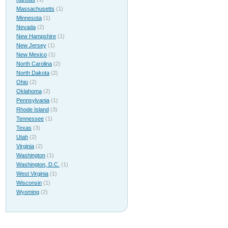
Massachusetts
(1)
Minnesota
(1)
Nevada
(2)
New Hampshire
(1)
New Jersey
(1)
New Mexico
(1)
North Carolina
(2)
North Dakota
(2)
Ohio
(2)
Oklahoma
(2)
Pennsylvania
(1)
Rhode Island
(3)
Tennessee
(1)
Texas
(3)
Utah
(2)
Virginia
(2)
Washington
(1)
Washington, D.C.
(1)
West Virginia
(1)
Wisconsin
(1)
Wyoming
(2)