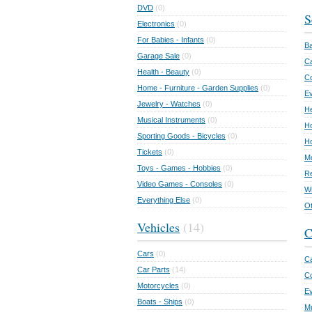
DVD
(0)
S
Electronics
(0)
For Babies - Infants
(0)
Ba
Garage Sale
(0)
Ca
Health - Beauty
(0)
C
Home - Furniture - Garden Supplies
(0)
Ev
Jewelry - Watches
(0)
He
Musical Instruments
(0)
Ho
Sporting Goods - Bicycles
(0)
Ho
Tickets
(0)
Mo
Toys - Games - Hobbies
(0)
Re
Video Games - Consoles
(0)
Wr
Everything Else
(0)
Ot
Vehicles
(14)
C
Cars
(0)
Ca
Car Parts
(14)
Co
Motorcycles
(0)
E
Boats - Ships
(0)
Mu