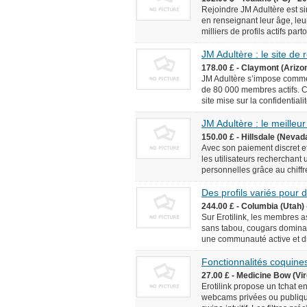
Rejoindre JM Adultère est simp
en renseignant leur âge, leur
milliers de profils actifs pa
JM Adultère : le site de
178.00 £ - Claymont (Arizo
JM Adultère s’impose comme 
de 80 000 membres actifs. C
site mise sur la confidentialit
JM Adultère : le meilleur
150.00 £ - Hillsdale (Nevad
Avec son paiement discret et
les utilisateurs recherchant
personnelles grâce au chiffr
Des profils variés pour
244.00 £ - Columbia (Utah) 
Sur Erotilink, les membres 
sans tabou, cougars dominan
une communauté active et div
Fonctionnalités coquines
27.00 £ - Medicine Bow (Vir
Erotilink propose un tchat e
webcams privées ou publiqu