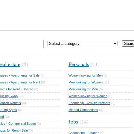
Sear
eal estate
(8)
Personals
(11)
uses - Apartments for Sale
(0)
Women looking for Men
(0)
uses - Apartments for Rent
(8)
Men looking for Women
(11)
oms for Rent - Shared
(0)
Men looking for Men
(0)
ousing Swap
(0)
Women looking for Women
(0)
cation Rentals
(0)
Friendship - Activity Partners
(0)
rking Spots
(0)
Missed Connections
(0)
and
(0)
Jobs
(14)
fice - Commercial Space
(0)
ops for Rent - Sale
(0)
Accounting - Finance
(0)