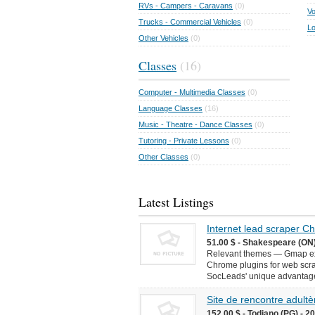
RVs - Campers - Caravans
(0)
Vo
Trucks - Commercial Vehicles
(0)
Lo
Other Vehicles
(0)
Classes
(16)
Computer - Multimedia Classes
(0)
Language Classes
(16)
Music - Theatre - Dance Classes
(0)
Tutoring - Private Lessons
(0)
Other Classes
(0)
Latest Listings
Internet lead scraper 
51.00 $ - Shakespeare (ON)
Relevant themes — Gmap ext
Chrome plugins for web scr
SocLeads' unique advantages 
Site de rencontre adultèr
152.00 $ - Todiano (PG) - 2