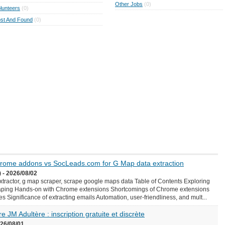
Other Jobs
(0)
lunteers
(0)
st And Found
(0)
Chrome addons vs SocLeads.com for G Map data extraction
 - 2026/08/02
ractor, g map scraper, scrape google maps data Table of Contents Exploring
aping Hands-on with Chrome extensions Shortcomings of Chrome extensions
Significance of extracting emails Automation, user-friendliness, and mult...
e JM Adultère : inscription gratuite et discrète
026/08/01