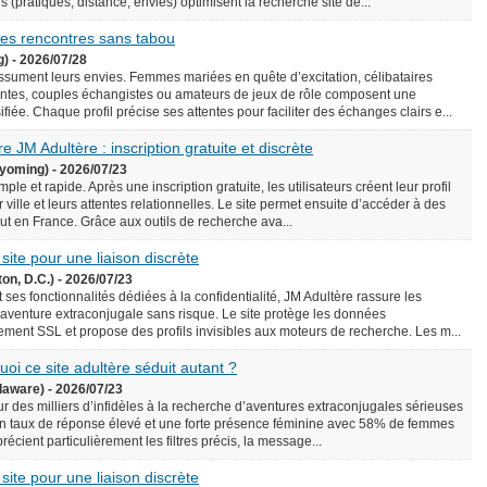
écis (pratiques, distance, envies) optimisent la recherche site de...
 des rencontres sans tabou
g) - 2026/07/28
assument leurs envies. Femmes mariées en quête d’excitation, célibataires
ntes, couples échangistes ou amateurs de jeux de rôle composent une
iée. Chaque profil précise ses attentes pour faciliter des échanges clairs e...
e JM Adultère : inscription gratuite et discrète
yoming) - 2026/07/23
le et rapide. Après une inscription gratuite, les utilisateurs créent leur profil
 ville et leurs attentes relationnelles. Le site permet ensuite d’accéder à des
rtout en France. Grâce aux outils de recherche ava...
 site pour une liaison discrète
on, D.C.) - 2026/07/23
 ses fonctionnalités dédiées à la confidentialité, JM Adultère rassure les
 aventure extraconjugale sans risque. Le site protège les données
ement SSL et propose des profils invisibles aux moteurs de recherche. Les m...
uoi ce site adultère séduit autant ?
laware) - 2026/07/23
ur des milliers d’infidèles à la recherche d’aventures extraconjugales sérieuses
e un taux de réponse élevé et une forte présence féminine avec 58% de femmes
précient particulièrement les filtres précis, la message...
 site pour une liaison discrète