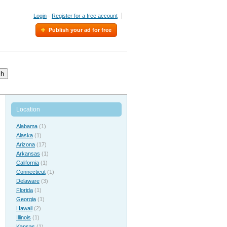
Login
·
Register for a free account
Publish your ad for free
ch
Location
Alabama
(1)
Alaska
(1)
Arizona
(17)
Arkansas
(1)
California
(1)
Connecticut
(1)
Delaware
(3)
Florida
(1)
Georgia
(1)
Hawaii
(2)
Illinois
(1)
Kansas
(1)