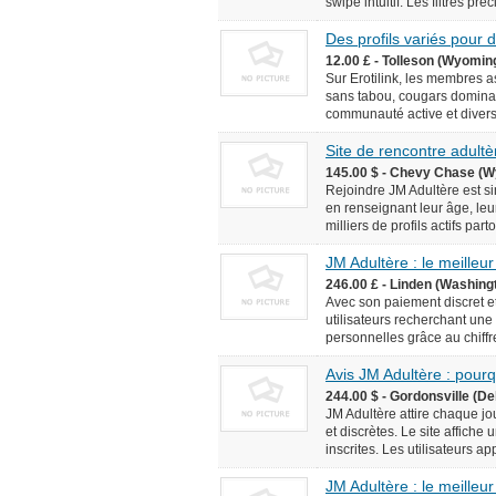
swipe intuitif. Les filtres pr
Des profils variés pour
12.00 £ - Tolleson (Wyomin
Sur Erotilink, les membres 
sans tabou, cougars domina
communauté active et diversif
Site de rencontre adultèr
145.00 $ - Chevy Chase (W
Rejoindre JM Adultère est simp
en renseignant leur âge, leur
milliers de profils actifs pa
JM Adultère : le meilleur
246.00 £ - Linden (Washingt
Avec son paiement discret et
utilisateurs recherchant une
personnelles grâce au chiffr
Avis JM Adultère : pourq
244.00 $ - Gordonsville (De
JM Adultère attire chaque jo
et discrètes. Le site affich
inscrites. Les utilisateurs ap
JM Adultère : le meilleur