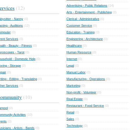
Advertising - Public Relations
(14)
ervices
(12)
Arts - Entertainment - Publishing
(0)
bysitter - Nanny
(0)
Clerical - Administrative
(0)
sting - Auditions
(12)
Customer Service
(0)
omputer
(0)
Education - Training
(0)
ent Services
(0)
Engineering - Architecture
(0)
alth - Beauty - Fitness
(0)
Healthcare
(0)
roscopes - Tarot
(0)
Human Resource
(0)
usehold - Domestic Help
(0)
Internet
(0)
ving - Storage
(0)
Legal
(0)
pair
(0)
Manual Labor
(0)
iting - Editing - Translating
(0)
Manufacturing - Operations
(0)
her Services
(0)
Marketing
(0)
Non-profit - Volunteer
(0)
ommunity
(10)
Real Estate
(0)
Restaurant - Food Service
(0)
rpool
(0)
Retail
(0)
mmunity Activities
(10)
Sales
(0)
vents
(0)
Technology
(0)
sicians - Artists - Bands
(0)