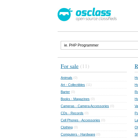
For sale
(11)
R
Animals
(0)
Ho
Art - Collectibles
(11)
Ho
Barter
(0)
Ro
Books - Magazines
(0)
H
Cameras - Camera Accessories
(0)
Va
CDs - Records
(0)
Pa
Cell Phones - Accessories
(0)
L
Clothing
(0)
Of
Computers - Hardware
(0)
Sh