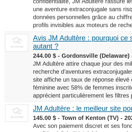
confidentialité, JM Adultère rassure le
une aventure extraconjugale sans risq
données personnelles grâce au chiff
profils invisibles aux moteurs de rech
Avis JM Adultère : pourquoi ce s
autant ?
244.00 $ - Gordonsville (Delaware) 
JM Adultère attire chaque jour des milli
recherche d’aventures extraconjugales
site affiche un taux de réponse élevé
féminine avec 58% de femmes inscrites
apprécient particulièrement les filtres
JM Adultère : le meilleur site po
145.00 $ - Town of Kenton (TV) - 20
Avec son paiement discret et ses fonc