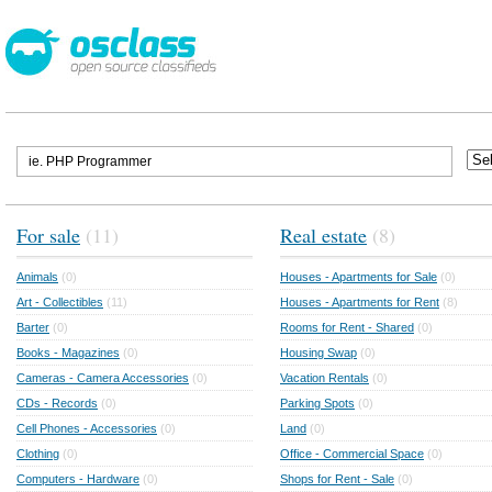
For sale
(11)
Real estate
(8)
Animals
(0)
Houses - Apartments for Sale
(0)
Art - Collectibles
(11)
Houses - Apartments for Rent
(8)
Barter
(0)
Rooms for Rent - Shared
(0)
Books - Magazines
(0)
Housing Swap
(0)
Cameras - Camera Accessories
(0)
Vacation Rentals
(0)
CDs - Records
(0)
Parking Spots
(0)
Cell Phones - Accessories
(0)
Land
(0)
Clothing
(0)
Office - Commercial Space
(0)
Computers - Hardware
(0)
Shops for Rent - Sale
(0)