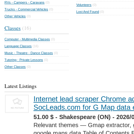
RVs - Campers - Caravans
(0)
Volunteers
(0)
Trucks - Commercial Vehicles
(0)
Lost And Found
(0)
Other Vehicles
(0)
Classes
(16)
Computer - Multimedia Classes
(0)
Language Classes
(16)
Music - Theatre - Dance Classes
(0)
Tutoring - Private Lessons
(0)
Other Classes
(0)
Latest Listings
Internet lead scraper Chrome a
SocLeads.com for G Map data e
51.00 $ - Shakespeare (ON) - 2026/
Relevant themes — Gmap extractor, 
google maps data Table of Contents 