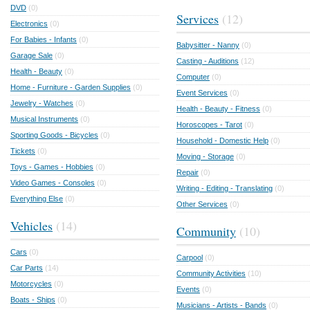
DVD
(0)
Services
(12)
Electronics
(0)
For Babies - Infants
(0)
Babysitter - Nanny
(0)
Garage Sale
(0)
Casting - Auditions
(12)
Health - Beauty
(0)
Computer
(0)
Home - Furniture - Garden Supplies
(0)
Event Services
(0)
Jewelry - Watches
(0)
Health - Beauty - Fitness
(0)
Musical Instruments
(0)
Horoscopes - Tarot
(0)
Sporting Goods - Bicycles
(0)
Household - Domestic Help
(0)
Tickets
(0)
Moving - Storage
(0)
Toys - Games - Hobbies
(0)
Repair
(0)
Video Games - Consoles
(0)
Writing - Editing - Translating
(0)
Everything Else
(0)
Other Services
(0)
Vehicles
(14)
Community
(10)
Cars
(0)
Carpool
(0)
Car Parts
(14)
Community Activities
(10)
Motorcycles
(0)
Events
(0)
Boats - Ships
(0)
Musicians - Artists - Bands
(0)