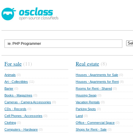
For sale
(11)
Real estate
(8)
Animals
(0)
Houses - Apartments for Sale
(0)
Art - Collectibles
(11)
Houses - Apartments for Rent
(8)
Barter
(0)
Rooms for Rent - Shared
(0)
Books - Magazines
(0)
Housing Swap
(0)
Cameras - Camera Accessories
(0)
Vacation Rentals
(0)
CDs - Records
(0)
Parking Spots
(0)
Cell Phones - Accessories
(0)
Land
(0)
Clothing
(0)
Office - Commercial Space
(0)
Computers - Hardware
(0)
Shops for Rent - Sale
(0)