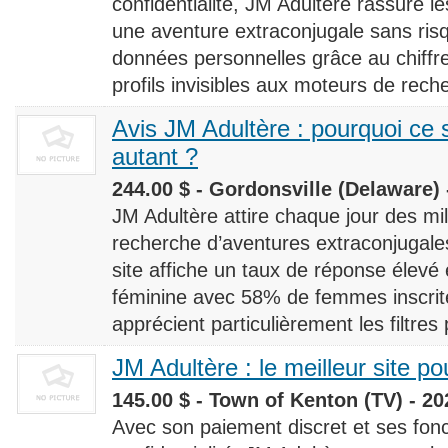
confidentialité, JM Adultère rassure le
une aventure extraconjugale sans risq
données personnelles grâce au chiff
profils invisibles aux moteurs de rech
Avis JM Adultère : pourquoi ce s
autant ?
244.00 $ - Gordonsville (Delaware) 
JM Adultère attire chaque jour des milli
recherche d’aventures extraconjugales
site affiche un taux de réponse élevé
féminine avec 58% de femmes inscrites
apprécient particulièrement les filtres
JM Adultère : le meilleur site po
145.00 $ - Town of Kenton (TV) - 20
Avec son paiement discret et ses fonc