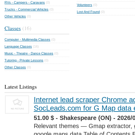
RVs - Campers - Caravans
(0)
Volunteers
(0)
Trucks - Commercial Vehicles
(0)
Lost And Found
(0)
Other Vehicles
(0)
Classes
(16)
Computer - Multimedia Classes
(0)
Language Classes
(16)
Music - Theatre - Dance Classes
(0)
Tutoring - Private Lessons
(0)
Other Classes
(0)
Latest Listings
Internet lead scraper Chrome a
SocLeads.com for G Map data e
51.00 $ - Shakespeare (ON) - 2026/
Relevant themes — Gmap extractor, 
google maps data Table of Contents 