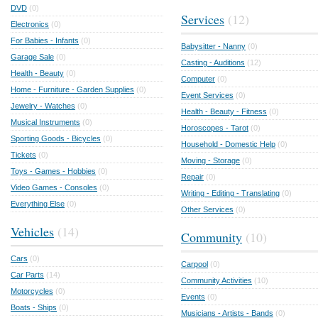
DVD
(0)
Services
(12)
Electronics
(0)
For Babies - Infants
(0)
Babysitter - Nanny
(0)
Garage Sale
(0)
Casting - Auditions
(12)
Health - Beauty
(0)
Computer
(0)
Home - Furniture - Garden Supplies
(0)
Event Services
(0)
Jewelry - Watches
(0)
Health - Beauty - Fitness
(0)
Musical Instruments
(0)
Horoscopes - Tarot
(0)
Sporting Goods - Bicycles
(0)
Household - Domestic Help
(0)
Tickets
(0)
Moving - Storage
(0)
Toys - Games - Hobbies
(0)
Repair
(0)
Video Games - Consoles
(0)
Writing - Editing - Translating
(0)
Everything Else
(0)
Other Services
(0)
Vehicles
(14)
Community
(10)
Cars
(0)
Carpool
(0)
Car Parts
(14)
Community Activities
(10)
Motorcycles
(0)
Events
(0)
Boats - Ships
(0)
Musicians - Artists - Bands
(0)