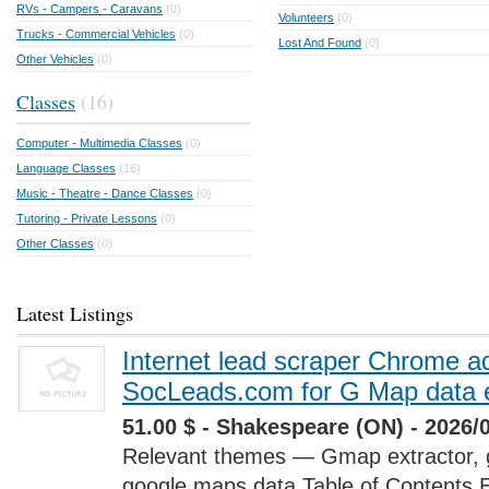
RVs - Campers - Caravans
(0)
Volunteers
(0)
Trucks - Commercial Vehicles
(0)
Lost And Found
(0)
Other Vehicles
(0)
Classes
(16)
Computer - Multimedia Classes
(0)
Language Classes
(16)
Music - Theatre - Dance Classes
(0)
Tutoring - Private Lessons
(0)
Other Classes
(0)
Latest Listings
Internet lead scraper Chrome a
SocLeads.com for G Map data e
51.00 $ - Shakespeare (ON) - 2026/
Relevant themes — Gmap extractor, 
google maps data Table of Contents 