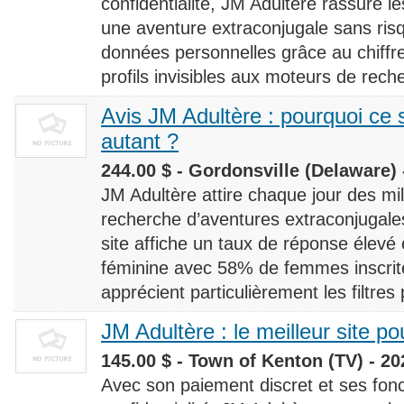
confidentialité, JM Adultère rassure le
une aventure extraconjugale sans risq
données personnelles grâce au chiff
profils invisibles aux moteurs de rech
Avis JM Adultère : pourquoi ce s
autant ?
244.00 $ - Gordonsville (Delaware) 
JM Adultère attire chaque jour des milli
recherche d’aventures extraconjugales
site affiche un taux de réponse élevé
féminine avec 58% de femmes inscrites
apprécient particulièrement les filtres
JM Adultère : le meilleur site po
145.00 $ - Town of Kenton (TV) - 20
Avec son paiement discret et ses fonc