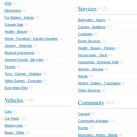
DVD
(0)
Services
(12)
Electronics
(0)
For Babies - Infants
(0)
Babysitter - Nanny
(0)
Garage Sale
(0)
Casting - Auditions
(12)
Health - Beauty
(0)
Computer
(0)
Home - Furniture - Garden Supplies
(0)
Event Services
(0)
Jewelry - Watches
(0)
Health - Beauty - Fitness
(0)
Musical Instruments
(0)
Horoscopes - Tarot
(0)
Sporting Goods - Bicycles
(0)
Household - Domestic Help
(0)
Tickets
(0)
Moving - Storage
(0)
Toys - Games - Hobbies
(0)
Repair
(0)
Video Games - Consoles
(0)
Writing - Editing - Translating
(0)
Everything Else
(0)
Other Services
(0)
Vehicles
(14)
Community
(10)
Cars
(0)
Carpool
(0)
Car Parts
(14)
Community Activities
(10)
Motorcycles
(0)
Events
(0)
Boats - Ships
(0)
Musicians - Artists - Bands
(0)