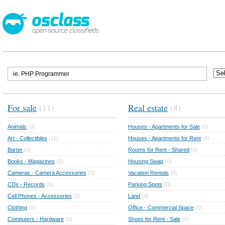
For sale
(11)
Real estate
(8)
Animals
(0)
Houses - Apartments for Sale
(0)
Art - Collectibles
(11)
Houses - Apartments for Rent
(8)
Barter
(0)
Rooms for Rent - Shared
(0)
Books - Magazines
(0)
Housing Swap
(0)
Cameras - Camera Accessories
(0)
Vacation Rentals
(0)
CDs - Records
(0)
Parking Spots
(0)
Cell Phones - Accessories
(0)
Land
(0)
Clothing
(0)
Office - Commercial Space
(0)
Computers - Hardware
(0)
Shops for Rent - Sale
(0)