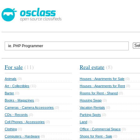
For sale
(11)
Real estate
(8)
Animals
(0)
Houses - Apartments for Sale
(0)
Art - Collectibles
(11)
Houses - Apartments for Rent
(8)
Barter
(0)
Rooms for Rent - Shared
(0)
Books - Magazines
(0)
Housing Swap
(0)
Cameras - Camera Accessories
(0)
Vacation Rentals
(0)
CDs - Records
(0)
Parking Spots
(0)
Cell Phones - Accessories
(0)
Land
(0)
Clothing
(0)
Office - Commercial Space
(0)
Computers - Hardware
(0)
Shops for Rent - Sale
(0)