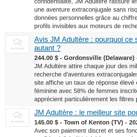
confidentialité, JM Adultère rassure le
une aventure extraconjugale sans risq
données personnelles grâce au chiff
profils invisibles aux moteurs de rech
Avis JM Adultère : pourquoi ce s
autant ?
244.00 $ - Gordonsville (Delaware) 
JM Adultère attire chaque jour des milli
recherche d’aventures extraconjugales
site affiche un taux de réponse élevé
féminine avec 58% de femmes inscrites
apprécient particulièrement les filtres
JM Adultère : le meilleur site po
145.00 $ - Town of Kenton (TV) - 20
Avec son paiement discret et ses fonc