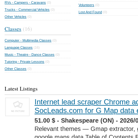
RVs - Campers - Caravans
(0)
Volunteers
(0)
Trucks - Commercial Vehicles
(0)
Lost And Found
(0)
Other Vehicles
(0)
Classes
(16)
Computer - Multimedia Classes
(0)
Language Classes
(16)
Music - Theatre - Dance Classes
(0)
Tutoring - Private Lessons
(0)
Other Classes
(0)
Latest Listings
Internet lead scraper Chrome a
SocLeads.com for G Map data e
51.00 $ - Shakespeare (ON) - 2026/
Relevant themes — Gmap extractor, 
google maps data Table of Contents 