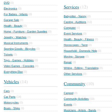
DVD
(0)
Services
(12)
Electronics
(0)
For Babies - Infants
(0)
Babysitter - Nanny
(0)
Garage Sale
(0)
Casting - Auditions
(12)
Health - Beauty
(0)
Computer
(0)
Home - Furniture - Garden Supplies
(0)
Event Services
(0)
Jewelry - Watches
(0)
Health - Beauty - Fitness
(0)
Musical Instruments
(0)
Horoscopes - Tarot
(0)
Sporting Goods - Bicycles
(0)
Household - Domestic Help
(0)
Tickets
(0)
Moving - Storage
(0)
Toys - Games - Hobbies
(0)
Repair
(0)
Video Games - Consoles
(0)
Writing - Editing - Translating
(0)
Everything Else
(0)
Other Services
(0)
Vehicles
(14)
Community
(10)
Cars
(0)
Carpool
(0)
Car Parts
(14)
Community Activities
(10)
Motorcycles
(0)
Events
(0)
Boats - Ships
(0)
Musicians - Artists - Bands
(0)