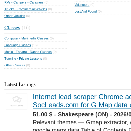
RVs - Campers - Caravans
(0)
Volunteers
(0)
Trucks - Commercial Vehicles
(0)
Lost And Found
(0)
Other Vehicles
(0)
Classes
(16)
Computer - Multimedia Classes
(0)
Language Classes
(16)
Music - Theatre - Dance Classes
(0)
Tutoring - Private Lessons
(0)
Other Classes
(0)
Latest Listings
Internet lead scraper Chrome a
SocLeads.com for G Map data e
51.00 $ - Shakespeare (ON) - 2026/
Relevant themes — Gmap extractor, 
google maps data Table of Contents 