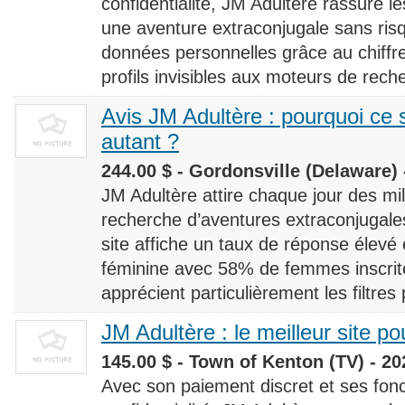
confidentialité, JM Adultère rassure le
une aventure extraconjugale sans risq
données personnelles grâce au chiff
profils invisibles aux moteurs de rech
Avis JM Adultère : pourquoi ce s
autant ?
244.00 $ - Gordonsville (Delaware) 
JM Adultère attire chaque jour des milli
recherche d’aventures extraconjugales
site affiche un taux de réponse élevé
féminine avec 58% de femmes inscrites
apprécient particulièrement les filtres
JM Adultère : le meilleur site po
145.00 $ - Town of Kenton (TV) - 20
Avec son paiement discret et ses fonc