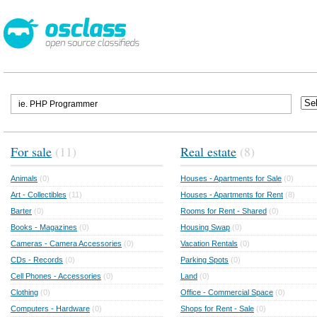
For sale
(11)
Real estate
(8)
Animals
(0)
Houses - Apartments for Sale
(0)
Art - Collectibles
(11)
Houses - Apartments for Rent
(8)
Barter
(0)
Rooms for Rent - Shared
(0)
Books - Magazines
(0)
Housing Swap
(0)
Cameras - Camera Accessories
(0)
Vacation Rentals
(0)
CDs - Records
(0)
Parking Spots
(0)
Cell Phones - Accessories
(0)
Land
(0)
Clothing
(0)
Office - Commercial Space
(0)
Computers - Hardware
(0)
Shops for Rent - Sale
(0)