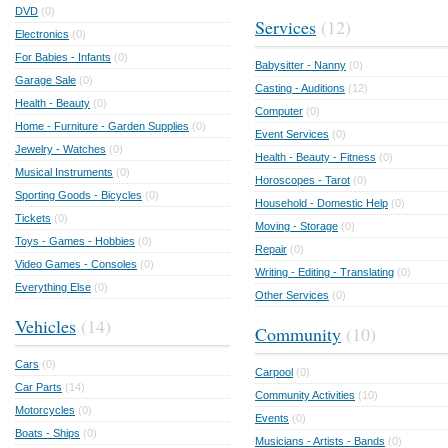
DVD
(0)
Services
(12)
Electronics
(0)
For Babies - Infants
(0)
Babysitter - Nanny
(0)
Garage Sale
(0)
Casting - Auditions
(12)
Health - Beauty
(0)
Computer
(0)
Home - Furniture - Garden Supplies
(0)
Event Services
(0)
Jewelry - Watches
(0)
Health - Beauty - Fitness
(0)
Musical Instruments
(0)
Horoscopes - Tarot
(0)
Sporting Goods - Bicycles
(0)
Household - Domestic Help
(0)
Tickets
(0)
Moving - Storage
(0)
Toys - Games - Hobbies
(0)
Repair
(0)
Video Games - Consoles
(0)
Writing - Editing - Translating
(0)
Everything Else
(0)
Other Services
(0)
Vehicles
(14)
Community
(10)
Cars
(0)
Carpool
(0)
Car Parts
(14)
Community Activities
(10)
Motorcycles
(0)
Events
(0)
Boats - Ships
(0)
Musicians - Artists - Bands
(0)