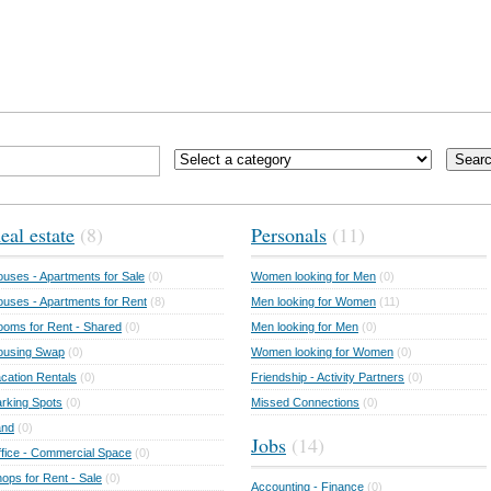
Sear
eal estate
(8)
Personals
(11)
uses - Apartments for Sale
(0)
Women looking for Men
(0)
uses - Apartments for Rent
(8)
Men looking for Women
(11)
oms for Rent - Shared
(0)
Men looking for Men
(0)
ousing Swap
(0)
Women looking for Women
(0)
cation Rentals
(0)
Friendship - Activity Partners
(0)
rking Spots
(0)
Missed Connections
(0)
and
(0)
Jobs
(14)
fice - Commercial Space
(0)
ops for Rent - Sale
(0)
Accounting - Finance
(0)