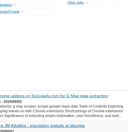
Other Jobs
(0)
lunteers
(0)
st And Found
(0)
Chrome addons vs SocLeads.com for G Map data extraction
 - 2026/08/02
ractor, g map scraper, scrape google maps data Table of Contents Exploring
aping Hands-on with Chrome extensions Shortcomings of Chrome extensions
Significance of extracting emails Automation, user-friendliness, and mult...
e JM Adultère : inscription gratuite et discrète
026/08/01