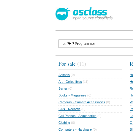
For sale
(11)
R
Animals
(0)
Ho
Art - Collectibles
(11)
Ho
Barter
(0)
Ro
Books - Magazines
(0)
H
Cameras - Camera Accessories
(0)
Va
CDs - Records
(0)
Pa
Cell Phones - Accessories
(0)
L
Clothing
(0)
Of
Computers - Hardware
(0)
Sh