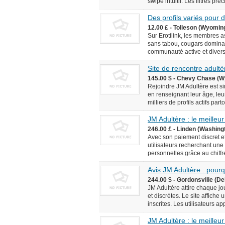
swipe intuitif. Les filtres pr
Des profils variés pour
12.00 £ - Tolleson (Wyomin
Sur Erotilink, les membres 
sans tabou, cougars domina
communauté active et diversif
Site de rencontre adultèr
145.00 $ - Chevy Chase (W
Rejoindre JM Adultère est simp
en renseignant leur âge, leur
milliers de profils actifs pa
JM Adultère : le meilleur
246.00 £ - Linden (Washingt
Avec son paiement discret et
utilisateurs recherchant une
personnelles grâce au chiffr
Avis JM Adultère : pourq
244.00 $ - Gordonsville (De
JM Adultère attire chaque jo
et discrètes. Le site affich
inscrites. Les utilisateurs ap
JM Adultère : le meilleur