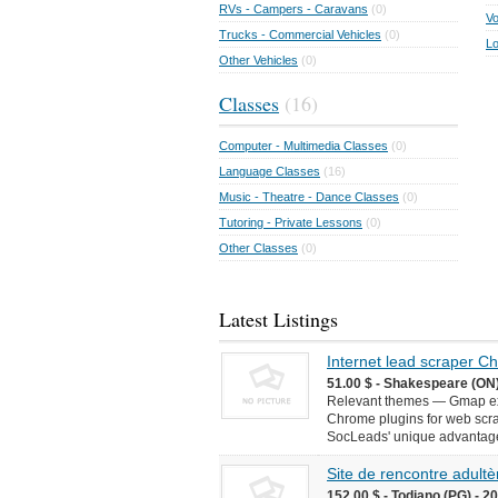
RVs - Campers - Caravans
(0)
Vo
Trucks - Commercial Vehicles
(0)
Lo
Other Vehicles
(0)
Classes
(16)
Computer - Multimedia Classes
(0)
Language Classes
(16)
Music - Theatre - Dance Classes
(0)
Tutoring - Private Lessons
(0)
Other Classes
(0)
Latest Listings
Internet lead scraper 
51.00 $ - Shakespeare (ON)
Relevant themes — Gmap ext
Chrome plugins for web scr
SocLeads' unique advantages 
Site de rencontre adultèr
152.00 $ - Todiano (PG) - 2