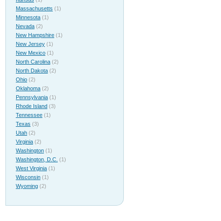
Massachusetts
(1)
Minnesota
(1)
Nevada
(2)
New Hampshire
(1)
New Jersey
(1)
New Mexico
(1)
North Carolina
(2)
North Dakota
(2)
Ohio
(2)
Oklahoma
(2)
Pennsylvania
(1)
Rhode Island
(3)
Tennessee
(1)
Texas
(3)
Utah
(2)
Virginia
(2)
Washington
(1)
Washington, D.C.
(1)
West Virginia
(1)
Wisconsin
(1)
Wyoming
(2)