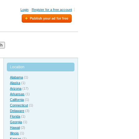
Login
·
Register for a free account
Publish your ad for free
ch
Location
Alabama
(1)
Alaska
(1)
Arizona
(17)
Arkansas
(1)
California
(1)
Connecticut
(1)
Delaware
(3)
Florida
(1)
Georgia
(1)
Hawaii
(2)
Illinois
(1)
Kansas
(1)