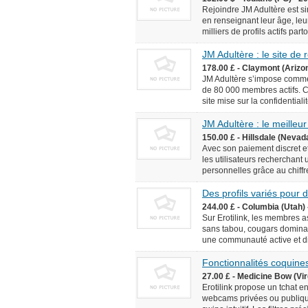
Rejoindre JM Adultère est simp
en renseignant leur âge, leur
milliers de profils actifs pa
JM Adultère : le site de
178.00 £ - Claymont (Arizo
JM Adultère s’impose comme 
de 80 000 membres actifs. C
site mise sur la confidentialit
JM Adultère : le meilleur
150.00 £ - Hillsdale (Nevad
Avec son paiement discret et
les utilisateurs recherchant
personnelles grâce au chiffr
Des profils variés pour
244.00 £ - Columbia (Utah) 
Sur Erotilink, les membres 
sans tabou, cougars dominan
une communauté active et div
Fonctionnalités coquines
27.00 £ - Medicine Bow (Vir
Erotilink propose un tchat e
webcams privées ou publiqu