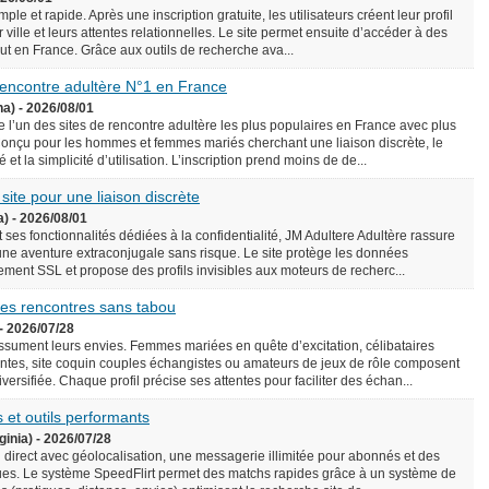
le et rapide. Après une inscription gratuite, les utilisateurs créent leur profil
 ville et leurs attentes relationnelles. Le site permet ensuite d’accéder à des
rtout en France. Grâce aux outils de recherche ava...
 rencontre adultère N°1 en France
na) - 2026/08/01
l’un des sites de rencontre adultère les plus populaires en France avec plus
onçu pour les hommes et femmes mariés cherchant une liaison discrète, le
é et la simplicité d’utilisation. L’inscription prend moins de de...
 site pour une liaison discrète
a) - 2026/08/01
 ses fonctionnalités dédiées à la confidentialité, JM Adultere Adultère rassure
 une aventure extraconjugale sans risque. Le site protège les données
ement SSL et propose des profils invisibles aux moteurs de recherc...
 des rencontres sans tabou
- 2026/07/28
assument leurs envies. Femmes mariées en quête d’excitation, célibataires
tes, site coquin couples échangistes ou amateurs de jeux de rôle composent
ersifiée. Chaque profil précise ses attentes pour faciliter des échan...
 et outils performants
ginia) - 2026/07/28
n direct avec géolocalisation, une messagerie illimitée pour abonnés et des
es. Le système SpeedFlirt permet des matchs rapides grâce à un système de