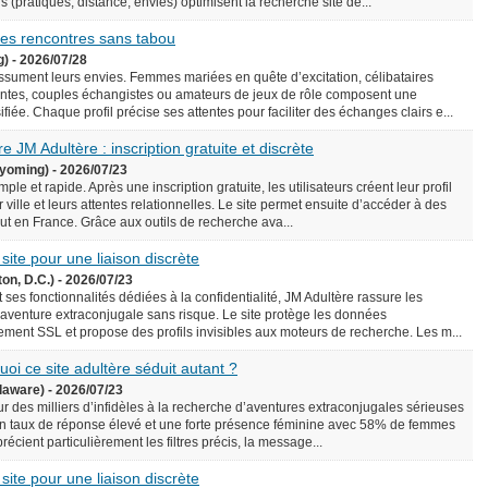
écis (pratiques, distance, envies) optimisent la recherche site de...
 des rencontres sans tabou
g) - 2026/07/28
assument leurs envies. Femmes mariées en quête d’excitation, célibataires
ntes, couples échangistes ou amateurs de jeux de rôle composent une
iée. Chaque profil précise ses attentes pour faciliter des échanges clairs e...
e JM Adultère : inscription gratuite et discrète
yoming) - 2026/07/23
le et rapide. Après une inscription gratuite, les utilisateurs créent leur profil
 ville et leurs attentes relationnelles. Le site permet ensuite d’accéder à des
rtout en France. Grâce aux outils de recherche ava...
 site pour une liaison discrète
on, D.C.) - 2026/07/23
 ses fonctionnalités dédiées à la confidentialité, JM Adultère rassure les
 aventure extraconjugale sans risque. Le site protège les données
ement SSL et propose des profils invisibles aux moteurs de recherche. Les m...
uoi ce site adultère séduit autant ?
laware) - 2026/07/23
ur des milliers d’infidèles à la recherche d’aventures extraconjugales sérieuses
e un taux de réponse élevé et une forte présence féminine avec 58% de femmes
précient particulièrement les filtres précis, la message...
 site pour une liaison discrète