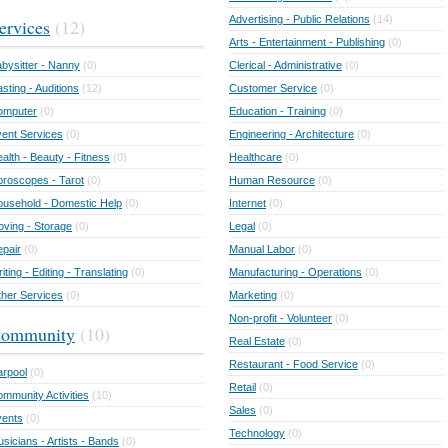
Advertising - Public Relations
(14)
ervices
(12)
Arts - Entertainment - Publishing
(0)
bysitter - Nanny
(0)
Clerical - Administrative
(0)
sting - Auditions
(12)
Customer Service
(0)
omputer
(0)
Education - Training
(0)
ent Services
(0)
Engineering - Architecture
(0)
alth - Beauty - Fitness
(0)
Healthcare
(0)
roscopes - Tarot
(0)
Human Resource
(0)
usehold - Domestic Help
(0)
Internet
(0)
ving - Storage
(0)
Legal
(0)
pair
(0)
Manual Labor
(0)
iting - Editing - Translating
(0)
Manufacturing - Operations
(0)
her Services
(0)
Marketing
(0)
Non-profit - Volunteer
(0)
ommunity
(10)
Real Estate
(0)
Restaurant - Food Service
(0)
rpool
(0)
Retail
(0)
mmunity Activities
(10)
Sales
(0)
vents
(0)
Technology
(0)
sicians - Artists - Bands
(0)