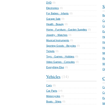
DVD
(0)
S
Electronics
(0)
For Babies - Infants
(0)
Ba
Garage Sale
(0)
Ca
Health - Beauty
(0)
C
Home - Furniture - Garden Supplies
(0)
Ev
Jewelry - Watches
(0)
He
Musical Instruments
(0)
Ho
Sporting Goods - Bicycles
(0)
Ho
Tickets
(0)
Mo
Toys - Games - Hobbies
(0)
Re
Video Games - Consoles
(0)
Wr
Everything Else
(0)
Ot
Vehicles
(14)
C
Cars
(0)
Ca
Car Parts
(14)
Co
Motorcycles
(0)
E
Boats - Ships
(0)
Mu