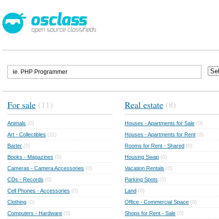
For sale
(11)
Real estate
(8)
Animals
(0)
Houses - Apartments for Sale
(0)
Art - Collectibles
(11)
Houses - Apartments for Rent
(8)
Barter
(0)
Rooms for Rent - Shared
(0)
Books - Magazines
(0)
Housing Swap
(0)
Cameras - Camera Accessories
(0)
Vacation Rentals
(0)
CDs - Records
(0)
Parking Spots
(0)
Cell Phones - Accessories
(0)
Land
(0)
Clothing
(0)
Office - Commercial Space
(0)
Computers - Hardware
(0)
Shops for Rent - Sale
(0)