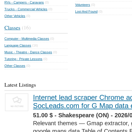
RVs - Campers - Caravans
(0)
Volunteers
(0)
Trucks - Commercial Vehicles
(0)
Lost And Found
(0)
Other Vehicles
(0)
Classes
(16)
Computer - Multimedia Classes
(0)
Language Classes
(16)
Music - Theatre - Dance Classes
(0)
Tutoring - Private Lessons
(0)
Other Classes
(0)
Latest Listings
Internet lead scraper Chrome a
SocLeads.com for G Map data e
51.00 $ - Shakespeare (ON) - 2026/
Relevant themes — Gmap extractor, 
google maps data Table of Contents 