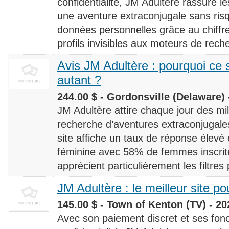
confidentialité, JM Adultère rassure le
une aventure extraconjugale sans risq
données personnelles grâce au chiff
profils invisibles aux moteurs de rech
Avis JM Adultère : pourquoi ce s
autant ?
244.00 $ - Gordonsville (Delaware) 
JM Adultère attire chaque jour des milli
recherche d’aventures extraconjugales
site affiche un taux de réponse élevé
féminine avec 58% de femmes inscrites
apprécient particulièrement les filtres
JM Adultère : le meilleur site po
145.00 $ - Town of Kenton (TV) - 20
Avec son paiement discret et ses fonc