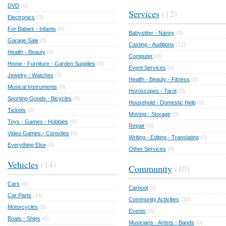
DVD
(0)
Services
(12)
Electronics
(0)
For Babies - Infants
(0)
Babysitter - Nanny
(0)
Garage Sale
(0)
Casting - Auditions
(12)
Health - Beauty
(0)
Computer
(0)
Home - Furniture - Garden Supplies
(0)
Event Services
(0)
Jewelry - Watches
(0)
Health - Beauty - Fitness
(0)
Musical Instruments
(0)
Horoscopes - Tarot
(0)
Sporting Goods - Bicycles
(0)
Household - Domestic Help
(0)
Tickets
(0)
Moving - Storage
(0)
Toys - Games - Hobbies
(0)
Repair
(0)
Video Games - Consoles
(0)
Writing - Editing - Translating
(0)
Everything Else
(0)
Other Services
(0)
Vehicles
(14)
Community
(10)
Cars
(0)
Carpool
(0)
Car Parts
(14)
Community Activities
(10)
Motorcycles
(0)
Events
(0)
Boats - Ships
(0)
Musicians - Artists - Bands
(0)