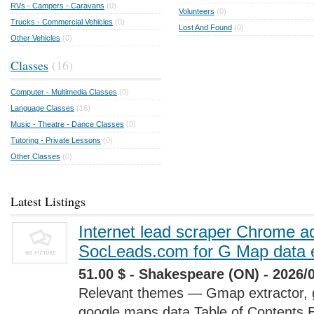
RVs - Campers - Caravans
(0)
Volunteers
(0)
Trucks - Commercial Vehicles
(0)
Lost And Found
(0)
Other Vehicles
(0)
Classes
(16)
Computer - Multimedia Classes
(0)
Language Classes
(16)
Music - Theatre - Dance Classes
(0)
Tutoring - Private Lessons
(0)
Other Classes
(0)
Latest Listings
Internet lead scraper Chrome a
SocLeads.com for G Map data e
51.00 $ - Shakespeare (ON) - 2026/
Relevant themes — Gmap extractor, 
google maps data Table of Contents 