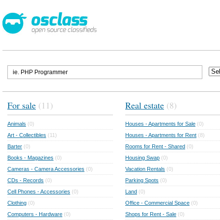
For sale
(11)
Real estate
(8)
Animals
(0)
Houses - Apartments for Sale
(0)
Art - Collectibles
(11)
Houses - Apartments for Rent
(8)
Barter
(0)
Rooms for Rent - Shared
(0)
Books - Magazines
(0)
Housing Swap
(0)
Cameras - Camera Accessories
(0)
Vacation Rentals
(0)
CDs - Records
(0)
Parking Spots
(0)
Cell Phones - Accessories
(0)
Land
(0)
Clothing
(0)
Office - Commercial Space
(0)
Computers - Hardware
(0)
Shops for Rent - Sale
(0)