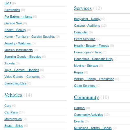
DVD
(0)
Services
(12)
Electronics
(0)
For Babies - Infants
(0)
Babysitter - Nanny
(0)
Garage Sale
(0)
Casting - Auditions
(12)
Health - Beauty
(0)
Computer
(0)
Home - Furniture - Garden Supplies
(0)
Event Services
(0)
Jewelry - Watches
(0)
Health - Beauty - Fitness
(0)
Musical Instruments
(0)
Horoscopes - Tarot
(0)
Sporting Goods - Bicycles
(0)
Household - Domestic Help
(0)
Tickets
(0)
Moving - Storage
(0)
Toys - Games - Hobbies
(0)
Repair
(0)
Video Games - Consoles
(0)
Writing - Editing - Translating
(0)
Everything Else
(0)
Other Services
(0)
Vehicles
(14)
Community
(10)
Cars
(0)
Carpool
(0)
Car Parts
(14)
Community Activities
(10)
Motorcycles
(0)
Events
(0)
Boats - Ships
(0)
Musicians - Artists - Bands
(0)