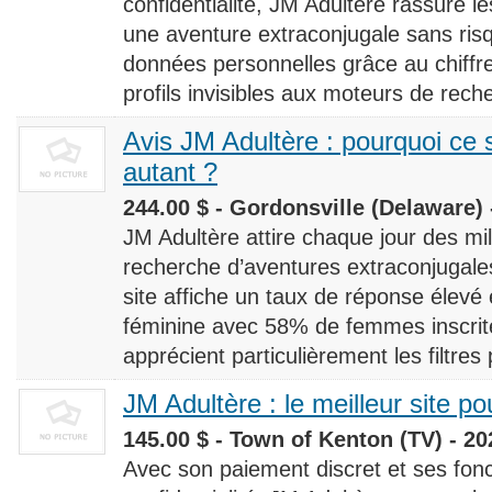
confidentialité, JM Adultère rassure le
une aventure extraconjugale sans risq
données personnelles grâce au chiff
profils invisibles aux moteurs de rech
Avis JM Adultère : pourquoi ce s
autant ?
244.00 $ - Gordonsville (Delaware) 
JM Adultère attire chaque jour des milli
recherche d’aventures extraconjugales
site affiche un taux de réponse élevé
féminine avec 58% de femmes inscrites
apprécient particulièrement les filtres
JM Adultère : le meilleur site po
145.00 $ - Town of Kenton (TV) - 20
Avec son paiement discret et ses fonc