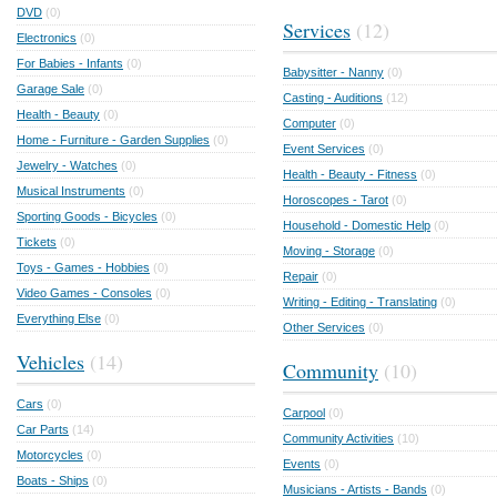
DVD
(0)
Services
(12)
Electronics
(0)
For Babies - Infants
(0)
Babysitter - Nanny
(0)
Garage Sale
(0)
Casting - Auditions
(12)
Health - Beauty
(0)
Computer
(0)
Home - Furniture - Garden Supplies
(0)
Event Services
(0)
Jewelry - Watches
(0)
Health - Beauty - Fitness
(0)
Musical Instruments
(0)
Horoscopes - Tarot
(0)
Sporting Goods - Bicycles
(0)
Household - Domestic Help
(0)
Tickets
(0)
Moving - Storage
(0)
Toys - Games - Hobbies
(0)
Repair
(0)
Video Games - Consoles
(0)
Writing - Editing - Translating
(0)
Everything Else
(0)
Other Services
(0)
Vehicles
(14)
Community
(10)
Cars
(0)
Carpool
(0)
Car Parts
(14)
Community Activities
(10)
Motorcycles
(0)
Events
(0)
Boats - Ships
(0)
Musicians - Artists - Bands
(0)