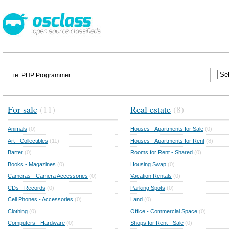
For sale
(11)
Real estate
(8)
Animals
(0)
Houses - Apartments for Sale
(0)
Art - Collectibles
(11)
Houses - Apartments for Rent
(8)
Barter
(0)
Rooms for Rent - Shared
(0)
Books - Magazines
(0)
Housing Swap
(0)
Cameras - Camera Accessories
(0)
Vacation Rentals
(0)
CDs - Records
(0)
Parking Spots
(0)
Cell Phones - Accessories
(0)
Land
(0)
Clothing
(0)
Office - Commercial Space
(0)
Computers - Hardware
(0)
Shops for Rent - Sale
(0)