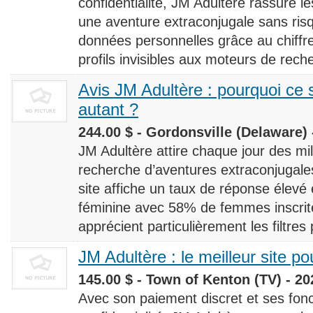
confidentialité, JM Adultère rassure le
une aventure extraconjugale sans risq
données personnelles grâce au chiff
profils invisibles aux moteurs de rech
Avis JM Adultère : pourquoi ce s
autant ?
244.00 $ - Gordonsville (Delaware) 
JM Adultère attire chaque jour des milli
recherche d’aventures extraconjugales
site affiche un taux de réponse élevé
féminine avec 58% de femmes inscrites
apprécient particulièrement les filtres
JM Adultère : le meilleur site po
145.00 $ - Town of Kenton (TV) - 20
Avec son paiement discret et ses fonc