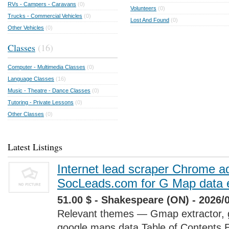
RVs - Campers - Caravans
(0)
Volunteers
(0)
Trucks - Commercial Vehicles
(0)
Lost And Found
(0)
Other Vehicles
(0)
Classes
(16)
Computer - Multimedia Classes
(0)
Language Classes
(16)
Music - Theatre - Dance Classes
(0)
Tutoring - Private Lessons
(0)
Other Classes
(0)
Latest Listings
Internet lead scraper Chrome a
SocLeads.com for G Map data e
51.00 $ - Shakespeare (ON) - 2026/
Relevant themes — Gmap extractor, 
google maps data Table of Contents 