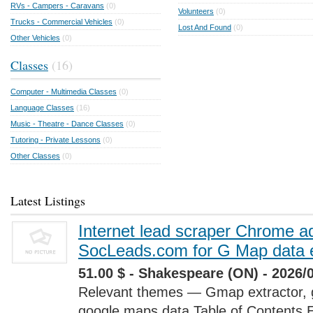
RVs - Campers - Caravans
(0)
Volunteers
(0)
Trucks - Commercial Vehicles
(0)
Lost And Found
(0)
Other Vehicles
(0)
Classes
(16)
Computer - Multimedia Classes
(0)
Language Classes
(16)
Music - Theatre - Dance Classes
(0)
Tutoring - Private Lessons
(0)
Other Classes
(0)
Latest Listings
Internet lead scraper Chrome a
SocLeads.com for G Map data e
51.00 $ - Shakespeare (ON) - 2026/
Relevant themes — Gmap extractor, 
google maps data Table of Contents 