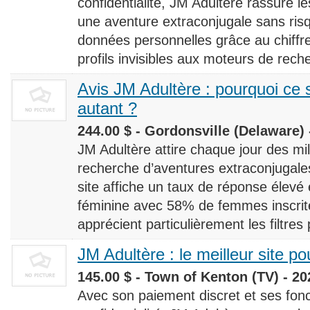
confidentialité, JM Adultère rassure le
une aventure extraconjugale sans risq
données personnelles grâce au chiff
profils invisibles aux moteurs de rech
Avis JM Adultère : pourquoi ce s
autant ?
244.00 $ - Gordonsville (Delaware) 
JM Adultère attire chaque jour des milli
recherche d’aventures extraconjugales
site affiche un taux de réponse élevé
féminine avec 58% de femmes inscrites
apprécient particulièrement les filtres
JM Adultère : le meilleur site po
145.00 $ - Town of Kenton (TV) - 20
Avec son paiement discret et ses fonc