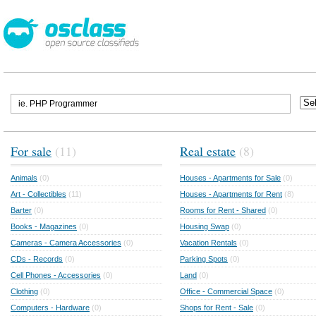
For sale
(11)
Real estate
(8)
Animals
(0)
Houses - Apartments for Sale
(0)
Art - Collectibles
(11)
Houses - Apartments for Rent
(8)
Barter
(0)
Rooms for Rent - Shared
(0)
Books - Magazines
(0)
Housing Swap
(0)
Cameras - Camera Accessories
(0)
Vacation Rentals
(0)
CDs - Records
(0)
Parking Spots
(0)
Cell Phones - Accessories
(0)
Land
(0)
Clothing
(0)
Office - Commercial Space
(0)
Computers - Hardware
(0)
Shops for Rent - Sale
(0)