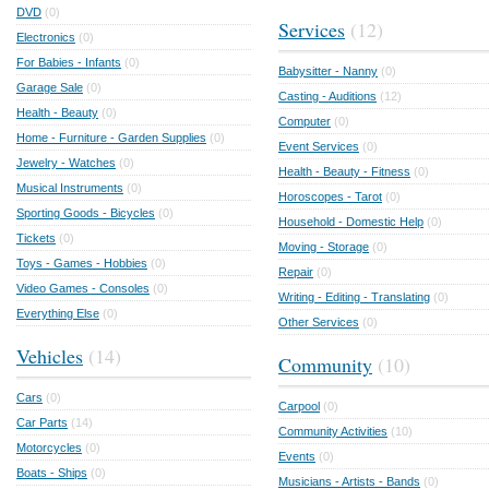
DVD
(0)
Services
(12)
Electronics
(0)
For Babies - Infants
(0)
Babysitter - Nanny
(0)
Garage Sale
(0)
Casting - Auditions
(12)
Health - Beauty
(0)
Computer
(0)
Home - Furniture - Garden Supplies
(0)
Event Services
(0)
Jewelry - Watches
(0)
Health - Beauty - Fitness
(0)
Musical Instruments
(0)
Horoscopes - Tarot
(0)
Sporting Goods - Bicycles
(0)
Household - Domestic Help
(0)
Tickets
(0)
Moving - Storage
(0)
Toys - Games - Hobbies
(0)
Repair
(0)
Video Games - Consoles
(0)
Writing - Editing - Translating
(0)
Everything Else
(0)
Other Services
(0)
Vehicles
(14)
Community
(10)
Cars
(0)
Carpool
(0)
Car Parts
(14)
Community Activities
(10)
Motorcycles
(0)
Events
(0)
Boats - Ships
(0)
Musicians - Artists - Bands
(0)