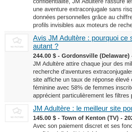
confidentialité, JM Adultère rassure le
une aventure extraconjugale sans risq
données personnelles grâce au chiff
profils invisibles aux moteurs de rech
Avis JM Adultère : pourquoi ce s
autant ?
244.00 $ - Gordonsville (Delaware) 
JM Adultère attire chaque jour des milli
recherche d’aventures extraconjugales
site affiche un taux de réponse élevé
féminine avec 58% de femmes inscrites
apprécient particulièrement les filtres
JM Adultère : le meilleur site po
145.00 $ - Town of Kenton (TV) - 20
Avec son paiement discret et ses fonc