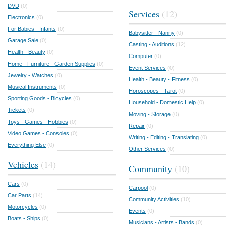
DVD
(0)
Services
(12)
Electronics
(0)
For Babies - Infants
(0)
Babysitter - Nanny
(0)
Garage Sale
(0)
Casting - Auditions
(12)
Health - Beauty
(0)
Computer
(0)
Home - Furniture - Garden Supplies
(0)
Event Services
(0)
Jewelry - Watches
(0)
Health - Beauty - Fitness
(0)
Musical Instruments
(0)
Horoscopes - Tarot
(0)
Sporting Goods - Bicycles
(0)
Household - Domestic Help
(0)
Tickets
(0)
Moving - Storage
(0)
Toys - Games - Hobbies
(0)
Repair
(0)
Video Games - Consoles
(0)
Writing - Editing - Translating
(0)
Everything Else
(0)
Other Services
(0)
Vehicles
(14)
Community
(10)
Cars
(0)
Carpool
(0)
Car Parts
(14)
Community Activities
(10)
Motorcycles
(0)
Events
(0)
Boats - Ships
(0)
Musicians - Artists - Bands
(0)