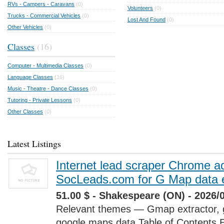
RVs - Campers - Caravans
(0)
Volunteers
(0)
Trucks - Commercial Vehicles
(0)
Lost And Found
(0)
Other Vehicles
(0)
Classes
(16)
Computer - Multimedia Classes
(0)
Language Classes
(16)
Music - Theatre - Dance Classes
(0)
Tutoring - Private Lessons
(0)
Other Classes
(0)
Latest Listings
Internet lead scraper Chrome a
SocLeads.com for G Map data e
51.00 $ - Shakespeare (ON) - 2026/
Relevant themes — Gmap extractor, 
google maps data Table of Contents 