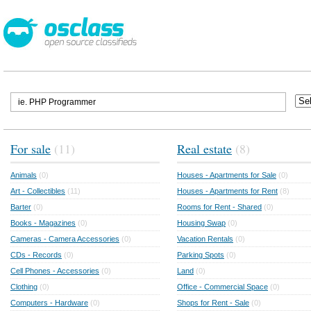
For sale
(11)
Real estate
(8)
Animals
(0)
Houses - Apartments for Sale
(0)
Art - Collectibles
(11)
Houses - Apartments for Rent
(8)
Barter
(0)
Rooms for Rent - Shared
(0)
Books - Magazines
(0)
Housing Swap
(0)
Cameras - Camera Accessories
(0)
Vacation Rentals
(0)
CDs - Records
(0)
Parking Spots
(0)
Cell Phones - Accessories
(0)
Land
(0)
Clothing
(0)
Office - Commercial Space
(0)
Computers - Hardware
(0)
Shops for Rent - Sale
(0)