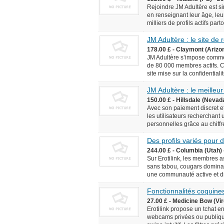
Rejoindre JM Adultère est simp
en renseignant leur âge, leur
milliers de profils actifs pa
JM Adultère : le site de
178.00 £ - Claymont (Arizo
JM Adultère s’impose comme 
de 80 000 membres actifs. C
site mise sur la confidentialit
JM Adultère : le meilleur
150.00 £ - Hillsdale (Nevad
Avec son paiement discret et
les utilisateurs recherchant
personnelles grâce au chiffr
Des profils variés pour
244.00 £ - Columbia (Utah) 
Sur Erotilink, les membres 
sans tabou, cougars dominan
une communauté active et div
Fonctionnalités coquines
27.00 £ - Medicine Bow (Vir
Erotilink propose un tchat e
webcams privées ou publiqu