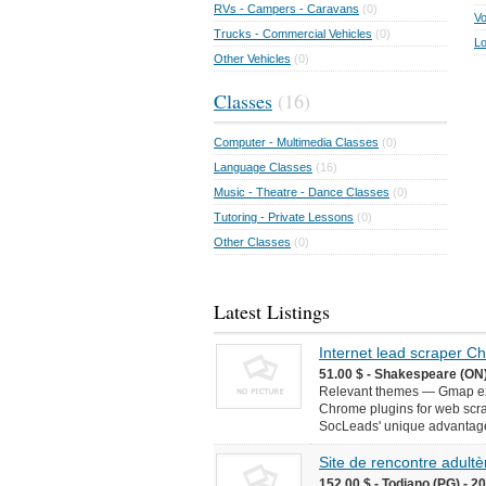
RVs - Campers - Caravans
(0)
Vo
Trucks - Commercial Vehicles
(0)
Lo
Other Vehicles
(0)
Classes
(16)
Computer - Multimedia Classes
(0)
Language Classes
(16)
Music - Theatre - Dance Classes
(0)
Tutoring - Private Lessons
(0)
Other Classes
(0)
Latest Listings
Internet lead scraper 
51.00 $ - Shakespeare (ON)
Relevant themes — Gmap ext
Chrome plugins for web scr
SocLeads' unique advantages 
Site de rencontre adultèr
152.00 $ - Todiano (PG) - 2