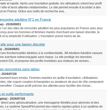
le et rapide. Après une inscription gratuite, les utilisateurs créent leur profil
 ville et leurs attentes relationnelles. Le site permet ensuite d’accéder à des
rtout en France. Grâce aux outils de recherche ava...
 rencontre adultère N°1 en France
na) - 2026/08/01
l’un des sites de rencontre adultère les plus populaires en France avec plus
onçu pour les hommes et femmes mariés cherchant une liaison discrète, le
é et la simplicité d’utilisation. L’inscription prend moins de de...
 site pour une liaison discrète
a) - 2026/08/01
 ses fonctionnalités dédiées à la confidentialité, JM Adultere Adultère rassure
 une aventure extraconjugale sans risque. Le site protège les données
ement SSL et propose des profils invisibles aux moteurs de recherc...
 des rencontres sans tabou
- 2026/07/28
assument leurs envies. Femmes mariées en quête d’excitation, célibataires
tes, site coquin couples échangistes ou amateurs de jeux de rôle composent
ersifiée. Chaque profil précise ses attentes pour faciliter des échan...
 et outils performants
ginia) - 2026/07/28
n direct avec géolocalisation, une messagerie illimitée pour abonnés et des
es. Le système SpeedFlirt permet des matchs rapides grâce à un système de