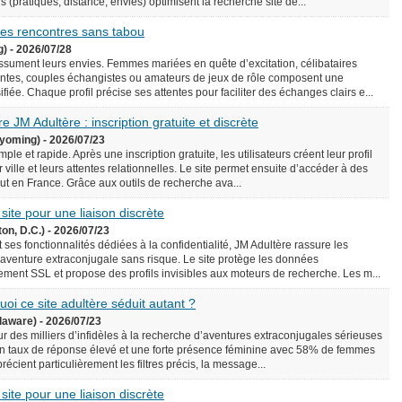
écis (pratiques, distance, envies) optimisent la recherche site de...
 des rencontres sans tabou
g) - 2026/07/28
assument leurs envies. Femmes mariées en quête d’excitation, célibataires
ntes, couples échangistes ou amateurs de jeux de rôle composent une
iée. Chaque profil précise ses attentes pour faciliter des échanges clairs e...
e JM Adultère : inscription gratuite et discrète
yoming) - 2026/07/23
le et rapide. Après une inscription gratuite, les utilisateurs créent leur profil
 ville et leurs attentes relationnelles. Le site permet ensuite d’accéder à des
rtout en France. Grâce aux outils de recherche ava...
 site pour une liaison discrète
on, D.C.) - 2026/07/23
 ses fonctionnalités dédiées à la confidentialité, JM Adultère rassure les
 aventure extraconjugale sans risque. Le site protège les données
ement SSL et propose des profils invisibles aux moteurs de recherche. Les m...
uoi ce site adultère séduit autant ?
laware) - 2026/07/23
ur des milliers d’infidèles à la recherche d’aventures extraconjugales sérieuses
e un taux de réponse élevé et une forte présence féminine avec 58% de femmes
précient particulièrement les filtres précis, la message...
 site pour une liaison discrète