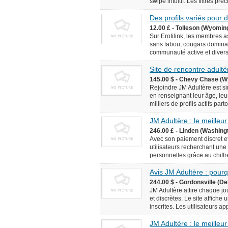
swipe intuitif. Les filtres pr
Des profils variés pour
12.00 £ - Tolleson (Wyomin
Sur Erotilink, les membres 
sans tabou, cougars domina
communauté active et diversif
Site de rencontre adultèr
145.00 $ - Chevy Chase (W
Rejoindre JM Adultère est simp
en renseignant leur âge, leur
milliers de profils actifs pa
JM Adultère : le meilleur
246.00 £ - Linden (Washingt
Avec son paiement discret et
utilisateurs recherchant une
personnelles grâce au chiffr
Avis JM Adultère : pourq
244.00 $ - Gordonsville (De
JM Adultère attire chaque jo
et discrètes. Le site affich
inscrites. Les utilisateurs ap
JM Adultère : le meilleur