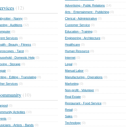
Advertising - Public Relations
(14)
ervices
(12)
Arts - Entertainment - Publishing
(0)
bysitter - Nanny
(0)
Clerical - Administrative
(0)
sting - Auditions
(12)
Customer Service
(0)
omputer
(0)
Education - Training
(0)
ent Services
(0)
Engineering - Architecture
(0)
alth - Beauty - Fitness
(0)
Healthcare
(0)
roscopes - Tarot
(0)
Human Resource
(0)
usehold - Domestic Help
(0)
Internet
(0)
ving - Storage
(0)
Legal
(0)
pair
(0)
Manual Labor
(0)
iting - Editing - Translating
(0)
Manufacturing - Operations
(0)
her Services
(0)
Marketing
(0)
Non-profit - Volunteer
(0)
ommunity
(10)
Real Estate
(0)
Restaurant - Food Service
(0)
rpool
(0)
Retail
(0)
mmunity Activities
(10)
Sales
(0)
vents
(0)
Technology
(0)
sicians - Artists - Bands
(0)