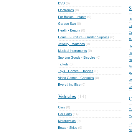
DVD
(0)
S
Electronics
(0)
For Babies - Infants
(0)
Ba
Garage Sale
(0)
Ca
Health - Beauty
(0)
C
Home - Furniture - Garden Supplies
(0)
Ev
Jewelry - Watches
(0)
He
Musical Instruments
(0)
Ho
Sporting Goods - Bicycles
(0)
Ho
Tickets
(0)
Mo
Toys - Games - Hobbies
(0)
Re
Video Games - Consoles
(0)
Wr
Everything Else
(0)
Ot
Vehicles
(14)
C
Cars
(0)
Ca
Car Parts
(14)
Co
Motorcycles
(0)
E
Boats - Ships
(0)
Mu