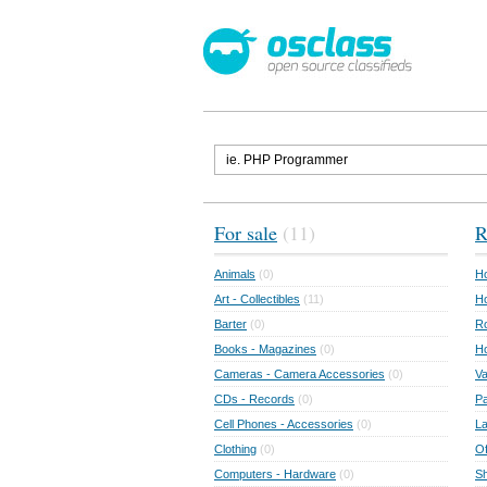
For sale
(11)
R
Animals
(0)
Ho
Art - Collectibles
(11)
Ho
Barter
(0)
Ro
Books - Magazines
(0)
H
Cameras - Camera Accessories
(0)
Va
CDs - Records
(0)
Pa
Cell Phones - Accessories
(0)
L
Clothing
(0)
Of
Computers - Hardware
(0)
Sh