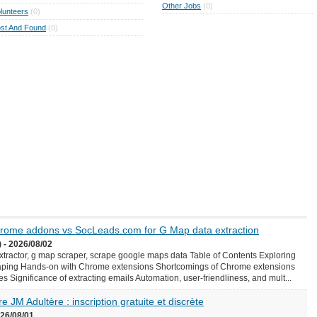
Other Jobs
(0)
lunteers
(0)
st And Found
(0)
Chrome addons vs SocLeads.com for G Map data extraction
 - 2026/08/02
ractor, g map scraper, scrape google maps data Table of Contents Exploring
aping Hands-on with Chrome extensions Shortcomings of Chrome extensions
Significance of extracting emails Automation, user-friendliness, and mult...
e JM Adultère : inscription gratuite et discrète
026/08/01