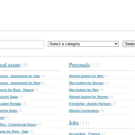
Sear
eal estate
(8)
Personals
(11)
uses - Apartments for Sale
(0)
Women looking for Men
(0)
uses - Apartments for Rent
(8)
Men looking for Women
(11)
oms for Rent - Shared
(0)
Men looking for Men
(0)
ousing Swap
(0)
Women looking for Women
(0)
cation Rentals
(0)
Friendship - Activity Partners
(0)
rking Spots
(0)
Missed Connections
(0)
and
(0)
Jobs
(14)
fice - Commercial Space
(0)
ops for Rent - Sale
(0)
Accounting - Finance
(0)