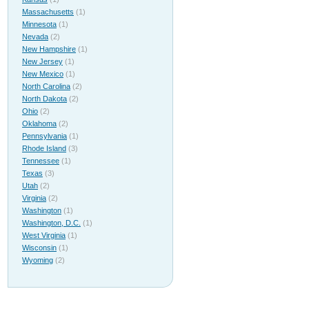
Massachusetts
(1)
Minnesota
(1)
Nevada
(2)
New Hampshire
(1)
New Jersey
(1)
New Mexico
(1)
North Carolina
(2)
North Dakota
(2)
Ohio
(2)
Oklahoma
(2)
Pennsylvania
(1)
Rhode Island
(3)
Tennessee
(1)
Texas
(3)
Utah
(2)
Virginia
(2)
Washington
(1)
Washington, D.C.
(1)
West Virginia
(1)
Wisconsin
(1)
Wyoming
(2)