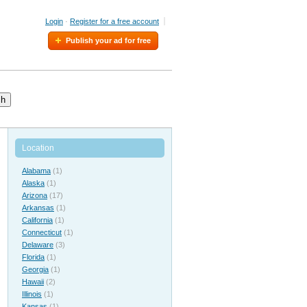
Login
·
Register for a free account
Publish your ad for free
ch
Location
Alabama
(1)
Alaska
(1)
Arizona
(17)
Arkansas
(1)
California
(1)
Connecticut
(1)
Delaware
(3)
Florida
(1)
Georgia
(1)
Hawaii
(2)
Illinois
(1)
Kansas
(1)