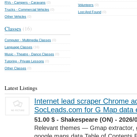
RVs - Campers - Caravans
(0)
Volunteers
(0)
Trucks - Commercial Vehicles
(0)
Lost And Found
(0)
Other Vehicles
(0)
Classes
(16)
Computer - Multimedia Classes
(0)
Language Classes
(16)
Music - Theatre - Dance Classes
(0)
Tutoring - Private Lessons
(0)
Other Classes
(0)
Latest Listings
Internet lead scraper Chrome a
SocLeads.com for G Map data e
51.00 $ - Shakespeare (ON) - 2026/
Relevant themes — Gmap extractor, 
google maps data Table of Contents 