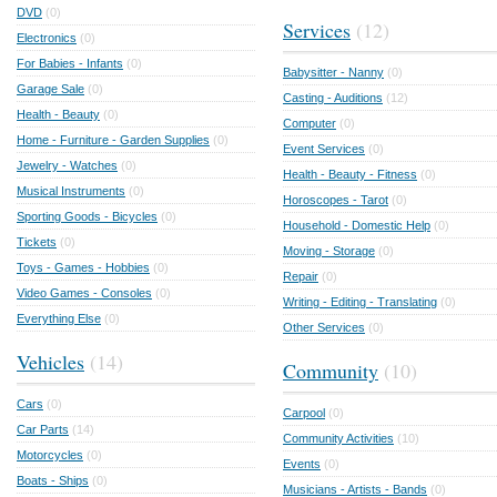
DVD
(0)
Services
(12)
Electronics
(0)
For Babies - Infants
(0)
Babysitter - Nanny
(0)
Garage Sale
(0)
Casting - Auditions
(12)
Health - Beauty
(0)
Computer
(0)
Home - Furniture - Garden Supplies
(0)
Event Services
(0)
Jewelry - Watches
(0)
Health - Beauty - Fitness
(0)
Musical Instruments
(0)
Horoscopes - Tarot
(0)
Sporting Goods - Bicycles
(0)
Household - Domestic Help
(0)
Tickets
(0)
Moving - Storage
(0)
Toys - Games - Hobbies
(0)
Repair
(0)
Video Games - Consoles
(0)
Writing - Editing - Translating
(0)
Everything Else
(0)
Other Services
(0)
Vehicles
(14)
Community
(10)
Cars
(0)
Carpool
(0)
Car Parts
(14)
Community Activities
(10)
Motorcycles
(0)
Events
(0)
Boats - Ships
(0)
Musicians - Artists - Bands
(0)