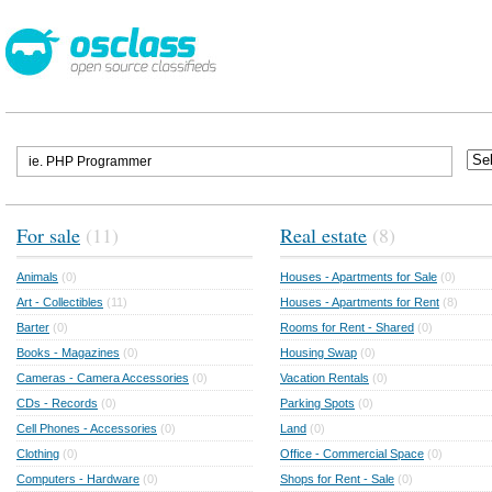
For sale
(11)
Real estate
(8)
Animals
(0)
Houses - Apartments for Sale
(0)
Art - Collectibles
(11)
Houses - Apartments for Rent
(8)
Barter
(0)
Rooms for Rent - Shared
(0)
Books - Magazines
(0)
Housing Swap
(0)
Cameras - Camera Accessories
(0)
Vacation Rentals
(0)
CDs - Records
(0)
Parking Spots
(0)
Cell Phones - Accessories
(0)
Land
(0)
Clothing
(0)
Office - Commercial Space
(0)
Computers - Hardware
(0)
Shops for Rent - Sale
(0)