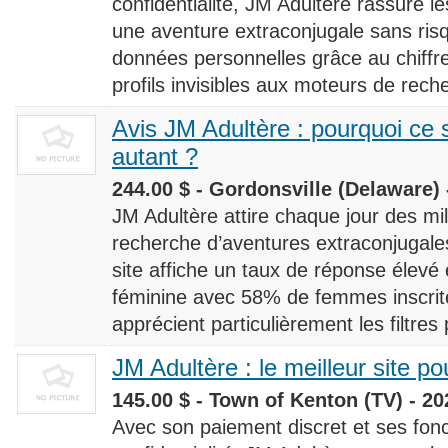
confidentialité, JM Adultère rassure le
une aventure extraconjugale sans risq
données personnelles grâce au chiff
profils invisibles aux moteurs de rech
Avis JM Adultère : pourquoi ce s
autant ?
244.00 $ - Gordonsville (Delaware) 
JM Adultère attire chaque jour des milli
recherche d’aventures extraconjugales
site affiche un taux de réponse élevé
féminine avec 58% de femmes inscrites
apprécient particulièrement les filtres
JM Adultère : le meilleur site po
145.00 $ - Town of Kenton (TV) - 20
Avec son paiement discret et ses fonc