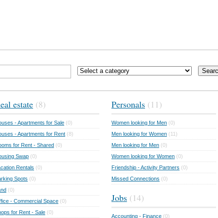
Sear
eal estate
(8)
Personals
(11)
uses - Apartments for Sale
(0)
Women looking for Men
(0)
uses - Apartments for Rent
(8)
Men looking for Women
(11)
oms for Rent - Shared
(0)
Men looking for Men
(0)
ousing Swap
(0)
Women looking for Women
(0)
cation Rentals
(0)
Friendship - Activity Partners
(0)
rking Spots
(0)
Missed Connections
(0)
and
(0)
Jobs
(14)
fice - Commercial Space
(0)
ops for Rent - Sale
(0)
Accounting - Finance
(0)