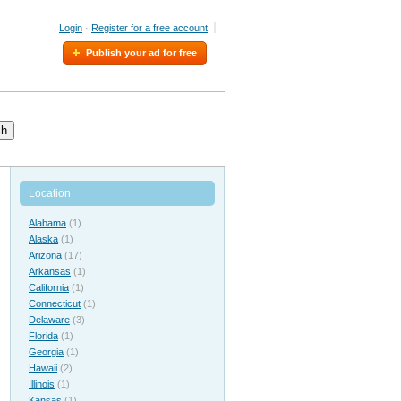
Login
·
Register for a free account
Publish your ad for free
ch
Location
Alabama
(1)
Alaska
(1)
Arizona
(17)
Arkansas
(1)
California
(1)
Connecticut
(1)
Delaware
(3)
Florida
(1)
Georgia
(1)
Hawaii
(2)
Illinois
(1)
Kansas
(1)