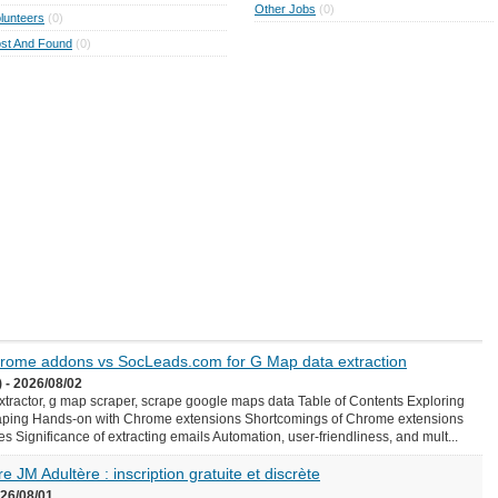
Other Jobs
(0)
lunteers
(0)
st And Found
(0)
Chrome addons vs SocLeads.com for G Map data extraction
 - 2026/08/02
ractor, g map scraper, scrape google maps data Table of Contents Exploring
aping Hands-on with Chrome extensions Shortcomings of Chrome extensions
Significance of extracting emails Automation, user-friendliness, and mult...
e JM Adultère : inscription gratuite et discrète
026/08/01