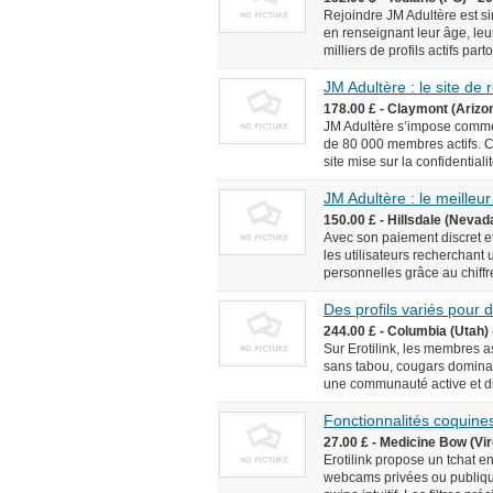
Rejoindre JM Adultère est simp
en renseignant leur âge, leur
milliers de profils actifs pa
JM Adultère : le site de
178.00 £ - Claymont (Arizo
JM Adultère s’impose comme 
de 80 000 membres actifs. C
site mise sur la confidentialit
JM Adultère : le meilleur
150.00 £ - Hillsdale (Nevad
Avec son paiement discret et
les utilisateurs recherchant
personnelles grâce au chiffr
Des profils variés pour
244.00 £ - Columbia (Utah) 
Sur Erotilink, les membres 
sans tabou, cougars dominan
une communauté active et div
Fonctionnalités coquines
27.00 £ - Medicine Bow (Vir
Erotilink propose un tchat e
webcams privées ou publiqu