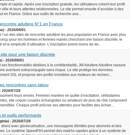
le et rapide. Après une inscription gratuite, les utilisateurs créent leur profil
 ville et leurs attentes relationnelles. Le site permet ensuite d’accéder à des
rtout en France. Grâce aux outils de recherche ava...
 rencontre adultère N°1 en France
na) - 2026/08/01
l’un des sites de rencontre adultère les plus populaires en France avec plus
onçu pour les hommes et femmes mariés cherchant une liaison discrète, le
é et la simplicité d’utilisation. L’inscription prend moins de de...
 site pour une liaison discrète
a) - 2026/08/01
 ses fonctionnalités dédiées à la confidentialité, JM Adultere Adultère rassure
 une aventure extraconjugale sans risque. Le site protège les données
ement SSL et propose des profils invisibles aux moteurs de recherc...
 des rencontres sans tabou
- 2026/07/28
assument leurs envies. Femmes mariées en quête d’excitation, célibataires
tes, site coquin couples échangistes ou amateurs de jeux de rôle composent
ersifiée. Chaque profil précise ses attentes pour faciliter des échan...
 et outils performants
ginia) - 2026/07/28
n direct avec géolocalisation, une messagerie illimitée pour abonnés et des
es. Le système SpeedFlirt permet des matchs rapides grâce à un système de