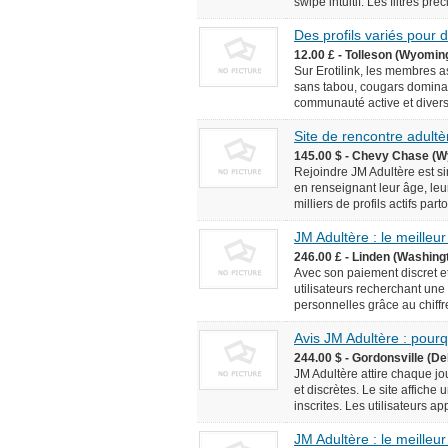
swipe intuitif. Les filtres pr
Des profils variés pour
12.00 £ - Tolleson (Wyomin
Sur Erotilink, les membres 
sans tabou, cougars domina
communauté active et diversif
Site de rencontre adultèr
145.00 $ - Chevy Chase (W
Rejoindre JM Adultère est simp
en renseignant leur âge, leur
milliers de profils actifs pa
JM Adultère : le meilleur
246.00 £ - Linden (Washingt
Avec son paiement discret et
utilisateurs recherchant une
personnelles grâce au chiffr
Avis JM Adultère : pourq
244.00 $ - Gordonsville (De
JM Adultère attire chaque jo
et discrètes. Le site affich
inscrites. Les utilisateurs ap
JM Adultère : le meilleur