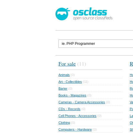
For sale
(11)
R
Animals
(0)
Ho
Art - Collectibles
(11)
Ho
Barter
(0)
Ro
Books - Magazines
(0)
H
Cameras - Camera Accessories
(0)
Va
CDs - Records
(0)
Pa
Cell Phones - Accessories
(0)
L
Clothing
(0)
Of
Computers - Hardware
(0)
Sh