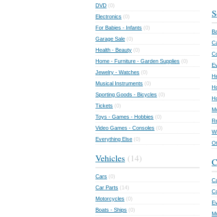
DVD
(0)
S
Electronics
(0)
For Babies - Infants
(0)
Ba
Garage Sale
(0)
Ca
Health - Beauty
(0)
C
Home - Furniture - Garden Supplies
(0)
Ev
Jewelry - Watches
(0)
He
Musical Instruments
(0)
Ho
Sporting Goods - Bicycles
(0)
Ho
Tickets
(0)
Mo
Toys - Games - Hobbies
(0)
Re
Video Games - Consoles
(0)
Wr
Everything Else
(0)
Ot
Vehicles
(14)
C
Cars
(0)
Ca
Car Parts
(14)
Co
Motorcycles
(0)
E
Boats - Ships
(0)
Mu