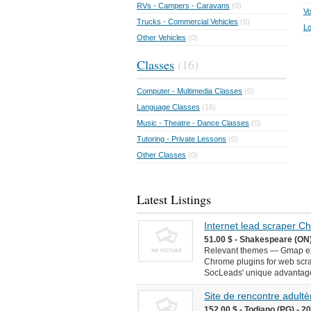
RVs - Campers - Caravans
(0)
Vo
Trucks - Commercial Vehicles
(0)
Lo
Other Vehicles
(0)
Classes
(16)
Computer - Multimedia Classes
(0)
Language Classes
(16)
Music - Theatre - Dance Classes
(0)
Tutoring - Private Lessons
(0)
Other Classes
(0)
Latest Listings
Internet lead scraper 
51.00 $ - Shakespeare (ON)
Relevant themes — Gmap ext
Chrome plugins for web scr
SocLeads' unique advantages 
Site de rencontre adultèr
152.00 $ - Todiano (PG) - 2