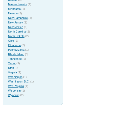
Massachusetts
(1)
Minnesota
(1)
Nevada
(2)
New Hampshire
(1)
New Jersey
(1)
New Mexico
(1)
North Carolina
(2)
North Dakota
(2)
Ohio
(2)
Oklahoma
(2)
Pennsylvania
(1)
Rhode Island
(3)
Tennessee
(1)
Texas
(3)
Utah
(2)
Virginia
(2)
Washington
(1)
Washington, D.C.
(1)
West Virginia
(1)
Wisconsin
(1)
Wyoming
(2)