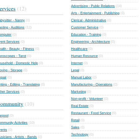
Advertising - Public Relations
(14)
ervices
(12)
Arts - Entertainment - Publishing
(0)
bysitter - Nanny
(0)
Clerical - Administrative
(0)
sting - Auditions
(12)
Customer Service
(0)
omputer
(0)
Education - Training
(0)
ent Services
(0)
Engineering - Architecture
(0)
alth - Beauty - Fitness
(0)
Healthcare
(0)
roscopes - Tarot
(0)
Human Resource
(0)
usehold - Domestic Help
(0)
Internet
(0)
ving - Storage
(0)
Legal
(0)
pair
(0)
Manual Labor
(0)
iting - Editing - Translating
(0)
Manufacturing - Operations
(0)
her Services
(0)
Marketing
(0)
Non-profit - Volunteer
(0)
ommunity
(10)
Real Estate
(0)
Restaurant - Food Service
(0)
rpool
(0)
Retail
(0)
mmunity Activities
(10)
Sales
(0)
vents
(0)
Technology
(0)
sicians - Artists - Bands
(0)