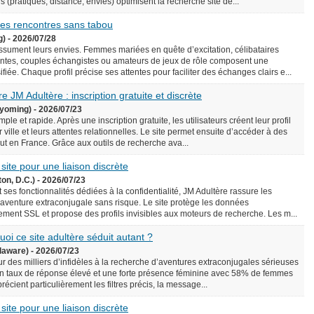
écis (pratiques, distance, envies) optimisent la recherche site de...
 des rencontres sans tabou
g) - 2026/07/28
assument leurs envies. Femmes mariées en quête d’excitation, célibataires
ntes, couples échangistes ou amateurs de jeux de rôle composent une
iée. Chaque profil précise ses attentes pour faciliter des échanges clairs e...
e JM Adultère : inscription gratuite et discrète
yoming) - 2026/07/23
le et rapide. Après une inscription gratuite, les utilisateurs créent leur profil
 ville et leurs attentes relationnelles. Le site permet ensuite d’accéder à des
rtout en France. Grâce aux outils de recherche ava...
 site pour une liaison discrète
on, D.C.) - 2026/07/23
 ses fonctionnalités dédiées à la confidentialité, JM Adultère rassure les
 aventure extraconjugale sans risque. Le site protège les données
ement SSL et propose des profils invisibles aux moteurs de recherche. Les m...
uoi ce site adultère séduit autant ?
laware) - 2026/07/23
ur des milliers d’infidèles à la recherche d’aventures extraconjugales sérieuses
e un taux de réponse élevé et une forte présence féminine avec 58% de femmes
précient particulièrement les filtres précis, la message...
 site pour une liaison discrète