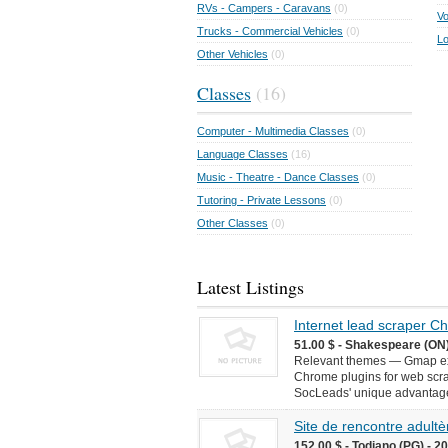
RVs - Campers - Caravans
(0)
Vo
Trucks - Commercial Vehicles
(0)
Lo
Other Vehicles
(0)
Classes
(16)
Computer - Multimedia Classes
(0)
Language Classes
(16)
Music - Theatre - Dance Classes
(0)
Tutoring - Private Lessons
(0)
Other Classes
(0)
Latest Listings
Internet lead scraper 
51.00 $ - Shakespeare (ON)
Relevant themes — Gmap ext
Chrome plugins for web scr
SocLeads' unique advantages 
Site de rencontre adultèr
152.00 $ - Todiano (PG) - 2