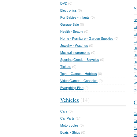
DVD
(0)
S
Electronics
(0)
For Babies - Infants
(0)
Ba
Garage Sale
(0)
Ca
Health - Beauty
(0)
C
Home - Furniture - Garden Supplies
(0)
Ev
Jewelry - Watches
(0)
He
Musical Instruments
(0)
Ho
Sporting Goods - Bicycles
(0)
Ho
Tickets
(0)
Mo
Toys - Games - Hobbies
(0)
Re
Video Games - Consoles
(0)
Wr
Everything Else
(0)
Ot
Vehicles
(14)
C
Cars
(0)
Ca
Car Parts
(14)
Co
Motorcycles
(0)
E
Boats - Ships
(0)
Mu