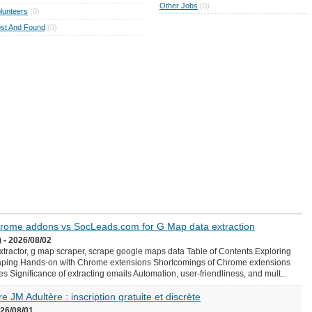
Other Jobs
(0)
lunteers
(0)
st And Found
(0)
Chrome addons vs SocLeads.com for G Map data extraction
 - 2026/08/02
ractor, g map scraper, scrape google maps data Table of Contents Exploring
aping Hands-on with Chrome extensions Shortcomings of Chrome extensions
Significance of extracting emails Automation, user-friendliness, and mult...
e JM Adultère : inscription gratuite et discrète
026/08/01