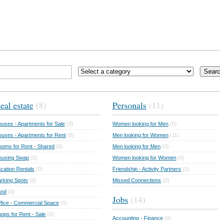
Sear
eal estate
(8)
Personals
(11)
uses - Apartments for Sale
(0)
Women looking for Men
(0)
uses - Apartments for Rent
(8)
Men looking for Women
(11)
oms for Rent - Shared
(0)
Men looking for Men
(0)
ousing Swap
(0)
Women looking for Women
(0)
cation Rentals
(0)
Friendship - Activity Partners
(0)
rking Spots
(0)
Missed Connections
(0)
and
(0)
Jobs
(14)
fice - Commercial Space
(0)
ops for Rent - Sale
(0)
Accounting - Finance
(0)