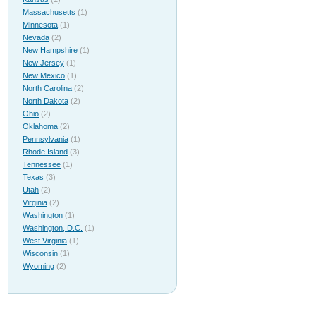
Massachusetts
(1)
Minnesota
(1)
Nevada
(2)
New Hampshire
(1)
New Jersey
(1)
New Mexico
(1)
North Carolina
(2)
North Dakota
(2)
Ohio
(2)
Oklahoma
(2)
Pennsylvania
(1)
Rhode Island
(3)
Tennessee
(1)
Texas
(3)
Utah
(2)
Virginia
(2)
Washington
(1)
Washington, D.C.
(1)
West Virginia
(1)
Wisconsin
(1)
Wyoming
(2)