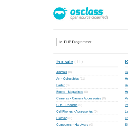
For sale
(11)
R
Animals
(0)
Ho
Art - Collectibles
(11)
Ho
Barter
(0)
Ro
Books - Magazines
(0)
H
Cameras - Camera Accessories
(0)
Va
CDs - Records
(0)
Pa
Cell Phones - Accessories
(0)
L
Clothing
(0)
Of
Computers - Hardware
(0)
Sh