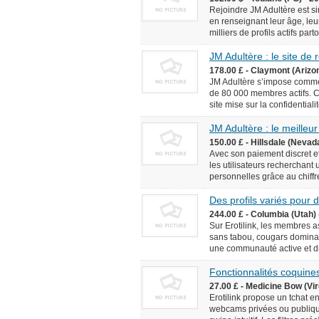
Rejoindre JM Adultère est simp
en renseignant leur âge, leur
milliers de profils actifs pa
JM Adultère : le site de
178.00 £ - Claymont (Arizo
JM Adultère s’impose comme 
de 80 000 membres actifs. C
site mise sur la confidentialit
JM Adultère : le meilleur
150.00 £ - Hillsdale (Nevad
Avec son paiement discret et
les utilisateurs recherchant
personnelles grâce au chiffr
Des profils variés pour
244.00 £ - Columbia (Utah) 
Sur Erotilink, les membres 
sans tabou, cougars dominan
une communauté active et div
Fonctionnalités coquines
27.00 £ - Medicine Bow (Vir
Erotilink propose un tchat e
webcams privées ou publiqu