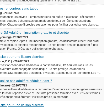
écis (pratiques, distance, envies) optimisent la recherche site de...
 des rencontres sans tabou
g) - 2026/07/28
assument leurs envies. Femmes mariées en quête d’excitation, célibataires
ntes, couples échangistes ou amateurs de jeux de rôle composent une
iée. Chaque profil précise ses attentes pour faciliter des échanges clairs e...
e JM Adultère : inscription gratuite et discrète
yoming) - 2026/07/23
le et rapide. Après une inscription gratuite, les utilisateurs créent leur profil
 ville et leurs attentes relationnelles. Le site permet ensuite d’accéder à des
rtout en France. Grâce aux outils de recherche ava...
 site pour une liaison discrète
on, D.C.) - 2026/07/23
 ses fonctionnalités dédiées à la confidentialité, JM Adultère rassure les
 aventure extraconjugale sans risque. Le site protège les données
ement SSL et propose des profils invisibles aux moteurs de recherche. Les m...
uoi ce site adultère séduit autant ?
laware) - 2026/07/23
ur des milliers d’infidèles à la recherche d’aventures extraconjugales sérieuses
e un taux de réponse élevé et une forte présence féminine avec 58% de femmes
précient particulièrement les filtres précis, la message...
 site pour une liaison discrète