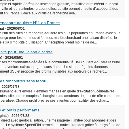
le et rapide. Après une inscription gratuite, les utilisateurs créent leur profil
 ville et leurs attentes relationnelles. Le site permet ensuite d’accéder à des
rtout en France. Grâce aux outils de recherche ava...
 rencontre adultère N°1 en France
na) - 2026/08/01
l’un des sites de rencontre adultère les plus populaires en France avec plus
onçu pour les hommes et femmes mariés cherchant une liaison discrète, le
é et la simplicité d’utilisation. L’inscription prend moins de de...
 site pour une liaison discrète
a) - 2026/08/01
 ses fonctionnalités dédiées à la confidentialité, JM Adultere Adultère rassure
 une aventure extraconjugale sans risque. Le site protège les données
ement SSL et propose des profils invisibles aux moteurs de recherc...
 des rencontres sans tabou
- 2026/07/28
assument leurs envies. Femmes mariées en quête d’excitation, célibataires
tes, site coquin couples échangistes ou amateurs de jeux de rôle composent
ersifiée. Chaque profil précise ses attentes pour faciliter des échan...
 et outils performants
ginia) - 2026/07/28
n direct avec géolocalisation, une messagerie illimitée pour abonnés et des
es. Le système SpeedFlirt permet des matchs rapides grâce à un système de