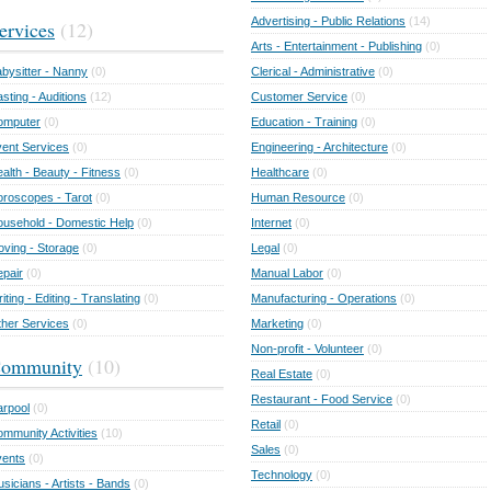
Advertising - Public Relations
(14)
ervices
(12)
Arts - Entertainment - Publishing
(0)
bysitter - Nanny
(0)
Clerical - Administrative
(0)
sting - Auditions
(12)
Customer Service
(0)
omputer
(0)
Education - Training
(0)
ent Services
(0)
Engineering - Architecture
(0)
alth - Beauty - Fitness
(0)
Healthcare
(0)
roscopes - Tarot
(0)
Human Resource
(0)
usehold - Domestic Help
(0)
Internet
(0)
ving - Storage
(0)
Legal
(0)
pair
(0)
Manual Labor
(0)
iting - Editing - Translating
(0)
Manufacturing - Operations
(0)
her Services
(0)
Marketing
(0)
Non-profit - Volunteer
(0)
ommunity
(10)
Real Estate
(0)
Restaurant - Food Service
(0)
rpool
(0)
Retail
(0)
mmunity Activities
(10)
Sales
(0)
vents
(0)
Technology
(0)
sicians - Artists - Bands
(0)