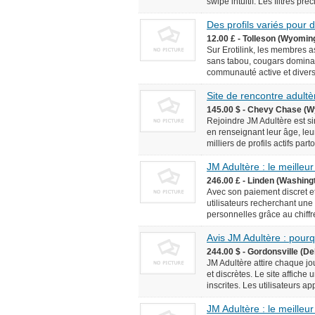
swipe intuitif. Les filtres pr
Des profils variés pour
12.00 £ - Tolleson (Wyomin
Sur Erotilink, les membres 
sans tabou, cougars domina
communauté active et diversif
Site de rencontre adultèr
145.00 $ - Chevy Chase (W
Rejoindre JM Adultère est simp
en renseignant leur âge, leur
milliers de profils actifs pa
JM Adultère : le meilleur
246.00 £ - Linden (Washingt
Avec son paiement discret et
utilisateurs recherchant une
personnelles grâce au chiffr
Avis JM Adultère : pourq
244.00 $ - Gordonsville (De
JM Adultère attire chaque jo
et discrètes. Le site affich
inscrites. Les utilisateurs ap
JM Adultère : le meilleur