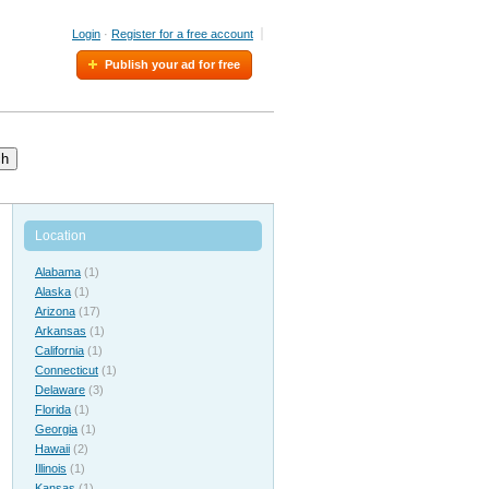
Login
·
Register for a free account
Publish your ad for free
ch
Location
Alabama
(1)
Alaska
(1)
Arizona
(17)
Arkansas
(1)
California
(1)
Connecticut
(1)
Delaware
(3)
Florida
(1)
Georgia
(1)
Hawaii
(2)
Illinois
(1)
Kansas
(1)