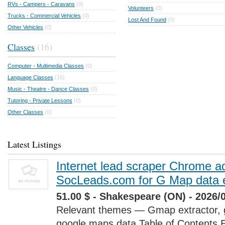
RVs - Campers - Caravans
(0)
Volunteers
(0)
Trucks - Commercial Vehicles
(0)
Lost And Found
(0)
Other Vehicles
(0)
Classes
(16)
Computer - Multimedia Classes
(0)
Language Classes
(16)
Music - Theatre - Dance Classes
(0)
Tutoring - Private Lessons
(0)
Other Classes
(0)
Latest Listings
Internet lead scraper Chrome a
SocLeads.com for G Map data e
51.00 $ - Shakespeare (ON) - 2026/
Relevant themes — Gmap extractor, 
google maps data Table of Contents 