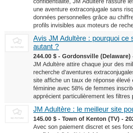
confidentialité, JM Adultère rassure le
une aventure extraconjugale sans risq
données personnelles grâce au chiff
profils invisibles aux moteurs de rech
Avis JM Adultère : pourquoi ce s
autant ?
244.00 $ - Gordonsville (Delaware) 
JM Adultère attire chaque jour des milli
recherche d’aventures extraconjugales
site affiche un taux de réponse élevé
féminine avec 58% de femmes inscrites
apprécient particulièrement les filtres
JM Adultère : le meilleur site po
145.00 $ - Town of Kenton (TV) - 20
Avec son paiement discret et ses fonc