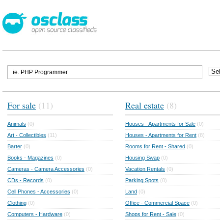
For sale
(11)
Real estate
(8)
Animals
(0)
Houses - Apartments for Sale
(0)
Art - Collectibles
(11)
Houses - Apartments for Rent
(8)
Barter
(0)
Rooms for Rent - Shared
(0)
Books - Magazines
(0)
Housing Swap
(0)
Cameras - Camera Accessories
(0)
Vacation Rentals
(0)
CDs - Records
(0)
Parking Spots
(0)
Cell Phones - Accessories
(0)
Land
(0)
Clothing
(0)
Office - Commercial Space
(0)
Computers - Hardware
(0)
Shops for Rent - Sale
(0)