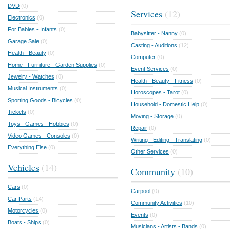
DVD
(0)
Services
(12)
Electronics
(0)
For Babies - Infants
(0)
Babysitter - Nanny
(0)
Garage Sale
(0)
Casting - Auditions
(12)
Health - Beauty
(0)
Computer
(0)
Home - Furniture - Garden Supplies
(0)
Event Services
(0)
Jewelry - Watches
(0)
Health - Beauty - Fitness
(0)
Musical Instruments
(0)
Horoscopes - Tarot
(0)
Sporting Goods - Bicycles
(0)
Household - Domestic Help
(0)
Tickets
(0)
Moving - Storage
(0)
Toys - Games - Hobbies
(0)
Repair
(0)
Video Games - Consoles
(0)
Writing - Editing - Translating
(0)
Everything Else
(0)
Other Services
(0)
Vehicles
(14)
Community
(10)
Cars
(0)
Carpool
(0)
Car Parts
(14)
Community Activities
(10)
Motorcycles
(0)
Events
(0)
Boats - Ships
(0)
Musicians - Artists - Bands
(0)