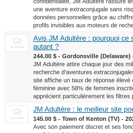
confidentialité, JM Adultère rassure le
une aventure extraconjugale sans risq
données personnelles grâce au chiff
profils invisibles aux moteurs de rech
Avis JM Adultère : pourquoi ce s
autant ?
244.00 $ - Gordonsville (Delaware) 
JM Adultère attire chaque jour des milli
recherche d’aventures extraconjugales
site affiche un taux de réponse élevé
féminine avec 58% de femmes inscrites
apprécient particulièrement les filtres
JM Adultère : le meilleur site po
145.00 $ - Town of Kenton (TV) - 20
Avec son paiement discret et ses fonc