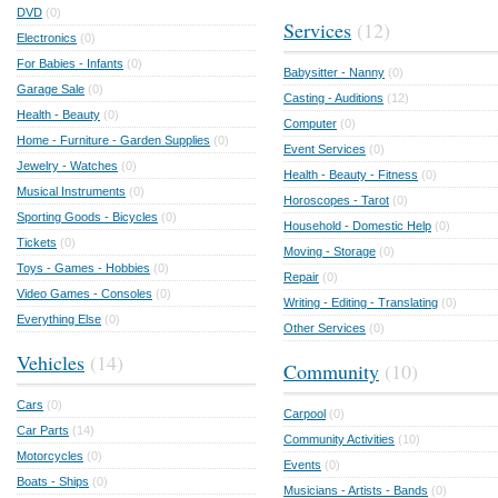
DVD
(0)
Services
(12)
Electronics
(0)
For Babies - Infants
(0)
Babysitter - Nanny
(0)
Garage Sale
(0)
Casting - Auditions
(12)
Health - Beauty
(0)
Computer
(0)
Home - Furniture - Garden Supplies
(0)
Event Services
(0)
Jewelry - Watches
(0)
Health - Beauty - Fitness
(0)
Musical Instruments
(0)
Horoscopes - Tarot
(0)
Sporting Goods - Bicycles
(0)
Household - Domestic Help
(0)
Tickets
(0)
Moving - Storage
(0)
Toys - Games - Hobbies
(0)
Repair
(0)
Video Games - Consoles
(0)
Writing - Editing - Translating
(0)
Everything Else
(0)
Other Services
(0)
Vehicles
(14)
Community
(10)
Cars
(0)
Carpool
(0)
Car Parts
(14)
Community Activities
(10)
Motorcycles
(0)
Events
(0)
Boats - Ships
(0)
Musicians - Artists - Bands
(0)