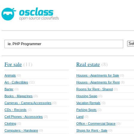
For sale
(11)
Real estate
(8)
Animals
(0)
Houses - Apartments for Sale
(0)
Art - Collectibles
(11)
Houses - Apartments for Rent
(8)
Barter
(0)
Rooms for Rent - Shared
(0)
Books - Magazines
(0)
Housing Swap
(0)
Cameras - Camera Accessories
(0)
Vacation Rentals
(0)
CDs - Records
(0)
Parking Spots
(0)
Cell Phones - Accessories
(0)
Land
(0)
Clothing
(0)
Office - Commercial Space
(0)
Computers - Hardware
(0)
Shops for Rent - Sale
(0)