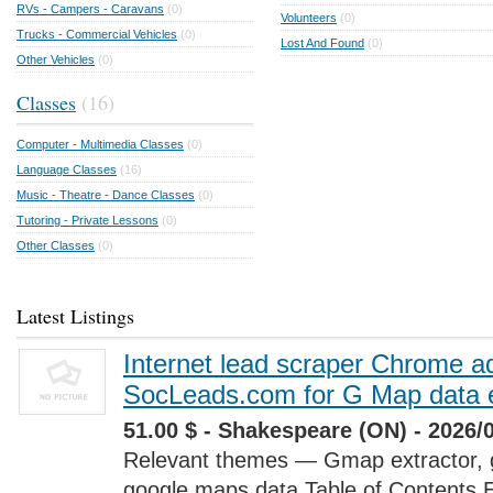
RVs - Campers - Caravans
(0)
Volunteers
(0)
Trucks - Commercial Vehicles
(0)
Lost And Found
(0)
Other Vehicles
(0)
Classes
(16)
Computer - Multimedia Classes
(0)
Language Classes
(16)
Music - Theatre - Dance Classes
(0)
Tutoring - Private Lessons
(0)
Other Classes
(0)
Latest Listings
Internet lead scraper Chrome a
SocLeads.com for G Map data e
51.00 $ - Shakespeare (ON) - 2026/
Relevant themes — Gmap extractor, 
google maps data Table of Contents 