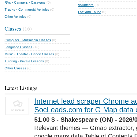
RVs - Campers - Caravans
(0)
Volunteers
(0)
Trucks - Commercial Vehicles
(0)
Lost And Found
(0)
Other Vehicles
(0)
Classes
(16)
Computer - Multimedia Classes
(0)
Language Classes
(16)
Music - Theatre - Dance Classes
(0)
Tutoring - Private Lessons
(0)
Other Classes
(0)
Latest Listings
Internet lead scraper Chrome a
SocLeads.com for G Map data e
51.00 $ - Shakespeare (ON) - 2026/
Relevant themes — Gmap extractor, 
google maps data Table of Contents 