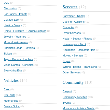
DVD
(0)
Services
(12)
Electronics
(0)
For Babies - Infants
(0)
Babysitter - Nanny
(0)
Garage Sale
(0)
Casting - Auditions
(12)
Health - Beauty
(0)
Computer
(0)
Home - Furniture - Garden Supplies
(0)
Event Services
(0)
Jewelry - Watches
(0)
Health - Beauty - Fitness
(0)
Musical Instruments
(0)
Horoscopes - Tarot
(0)
Sporting Goods - Bicycles
(0)
Household - Domestic Help
(0)
Tickets
(0)
Moving - Storage
(0)
Toys - Games - Hobbies
(0)
Repair
(0)
Video Games - Consoles
(0)
Writing - Editing - Translating
(0)
Everything Else
(0)
Other Services
(0)
Vehicles
(14)
Community
(10)
Cars
(0)
Carpool
(0)
Car Parts
(14)
Community Activities
(10)
Motorcycles
(0)
Events
(0)
Boats - Ships
(0)
Musicians - Artists - Bands
(0)