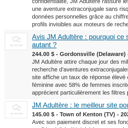
confidentialité, JM Adultère rassure le
une aventure extraconjugale sans risq
données personnelles grâce au chiff
profils invisibles aux moteurs de rech
Avis JM Adultère : pourquoi ce s
autant ?
244.00 $ - Gordonsville (Delaware) 
JM Adultère attire chaque jour des milli
recherche d’aventures extraconjugales
site affiche un taux de réponse élevé
féminine avec 58% de femmes inscrites
apprécient particulièrement les filtres
JM Adultère : le meilleur site po
145.00 $ - Town of Kenton (TV) - 20
Avec son paiement discret et ses fonc