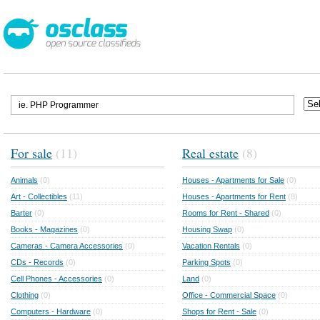
For sale
(11)
Real estate
(8)
Animals
(0)
Houses - Apartments for Sale
(0)
Art - Collectibles
(11)
Houses - Apartments for Rent
(8)
Barter
(0)
Rooms for Rent - Shared
(0)
Books - Magazines
(0)
Housing Swap
(0)
Cameras - Camera Accessories
(0)
Vacation Rentals
(0)
CDs - Records
(0)
Parking Spots
(0)
Cell Phones - Accessories
(0)
Land
(0)
Clothing
(0)
Office - Commercial Space
(0)
Computers - Hardware
(0)
Shops for Rent - Sale
(0)