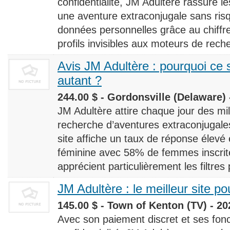
confidentialité, JM Adultère rassure le
une aventure extraconjugale sans risq
données personnelles grâce au chiff
profils invisibles aux moteurs de rech
Avis JM Adultère : pourquoi ce s
autant ?
244.00 $ - Gordonsville (Delaware) 
JM Adultère attire chaque jour des milli
recherche d’aventures extraconjugales
site affiche un taux de réponse élevé
féminine avec 58% de femmes inscrites
apprécient particulièrement les filtres
JM Adultère : le meilleur site po
145.00 $ - Town of Kenton (TV) - 20
Avec son paiement discret et ses fonc