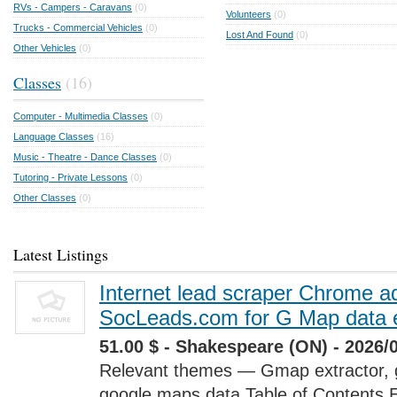
RVs - Campers - Caravans
(0)
Volunteers
(0)
Trucks - Commercial Vehicles
(0)
Lost And Found
(0)
Other Vehicles
(0)
Classes
(16)
Computer - Multimedia Classes
(0)
Language Classes
(16)
Music - Theatre - Dance Classes
(0)
Tutoring - Private Lessons
(0)
Other Classes
(0)
Latest Listings
Internet lead scraper Chrome a
SocLeads.com for G Map data e
51.00 $ - Shakespeare (ON) - 2026/
Relevant themes — Gmap extractor, 
google maps data Table of Contents 