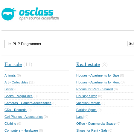
For sale
(11)
Real estate
(8)
Animals
(0)
Houses - Apartments for Sale
(0)
Art - Collectibles
(11)
Houses - Apartments for Rent
(8)
Barter
(0)
Rooms for Rent - Shared
(0)
Books - Magazines
(0)
Housing Swap
(0)
Cameras - Camera Accessories
(0)
Vacation Rentals
(0)
CDs - Records
(0)
Parking Spots
(0)
Cell Phones - Accessories
(0)
Land
(0)
Clothing
(0)
Office - Commercial Space
(0)
Computers - Hardware
(0)
Shops for Rent - Sale
(0)