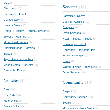
DVD
(0)
Services
(12)
Electronics
(0)
For Babies - Infants
(0)
Babysitter - Nanny
(0)
Garage Sale
(0)
Casting - Auditions
(12)
Health - Beauty
(0)
Computer
(0)
Home - Furniture - Garden Supplies
(0)
Event Services
(0)
Jewelry - Watches
(0)
Health - Beauty - Fitness
(0)
Musical Instruments
(0)
Horoscopes - Tarot
(0)
Sporting Goods - Bicycles
(0)
Household - Domestic Help
(0)
Tickets
(0)
Moving - Storage
(0)
Toys - Games - Hobbies
(0)
Repair
(0)
Video Games - Consoles
(0)
Writing - Editing - Translating
(0)
Everything Else
(0)
Other Services
(0)
Vehicles
(14)
Community
(10)
Cars
(0)
Carpool
(0)
Car Parts
(14)
Community Activities
(10)
Motorcycles
(0)
Events
(0)
Boats - Ships
(0)
Musicians - Artists - Bands
(0)