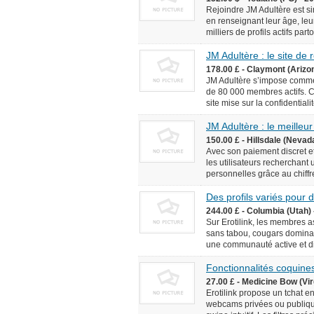
Rejoindre JM Adultère est simp
en renseignant leur âge, leur
milliers de profils actifs pa
JM Adultère : le site de
178.00 £ - Claymont (Arizo
JM Adultère s’impose comme 
de 80 000 membres actifs. C
site mise sur la confidentialit
JM Adultère : le meilleur
150.00 £ - Hillsdale (Nevad
Avec son paiement discret et
les utilisateurs recherchant
personnelles grâce au chiffr
Des profils variés pour
244.00 £ - Columbia (Utah) 
Sur Erotilink, les membres 
sans tabou, cougars dominan
une communauté active et div
Fonctionnalités coquines
27.00 £ - Medicine Bow (Vir
Erotilink propose un tchat e
webcams privées ou publiqu