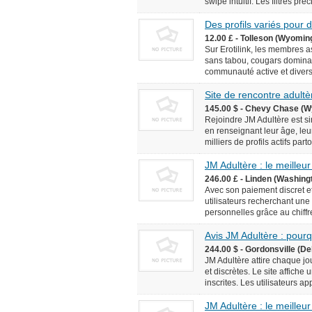
swipe intuitif. Les filtres pr
Des profils variés pour
12.00 £ - Tolleson (Wyomin
Sur Erotilink, les membres 
sans tabou, cougars domina
communauté active et diversif
Site de rencontre adultèr
145.00 $ - Chevy Chase (W
Rejoindre JM Adultère est simp
en renseignant leur âge, leur
milliers de profils actifs pa
JM Adultère : le meilleur
246.00 £ - Linden (Washingt
Avec son paiement discret et
utilisateurs recherchant une
personnelles grâce au chiffr
Avis JM Adultère : pourq
244.00 $ - Gordonsville (De
JM Adultère attire chaque jo
et discrètes. Le site affich
inscrites. Les utilisateurs ap
JM Adultère : le meilleur