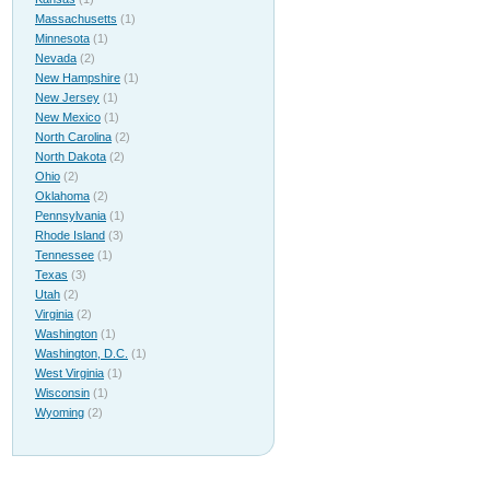
Massachusetts
(1)
Minnesota
(1)
Nevada
(2)
New Hampshire
(1)
New Jersey
(1)
New Mexico
(1)
North Carolina
(2)
North Dakota
(2)
Ohio
(2)
Oklahoma
(2)
Pennsylvania
(1)
Rhode Island
(3)
Tennessee
(1)
Texas
(3)
Utah
(2)
Virginia
(2)
Washington
(1)
Washington, D.C.
(1)
West Virginia
(1)
Wisconsin
(1)
Wyoming
(2)