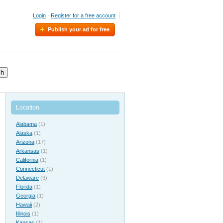
Login
·
Register for a free account
Publish your ad for free
ch
Location
Alabama
(1)
Alaska
(1)
Arizona
(17)
Arkansas
(1)
California
(1)
Connecticut
(1)
Delaware
(3)
Florida
(1)
Georgia
(1)
Hawaii
(2)
Illinois
(1)
Kansas
(1)