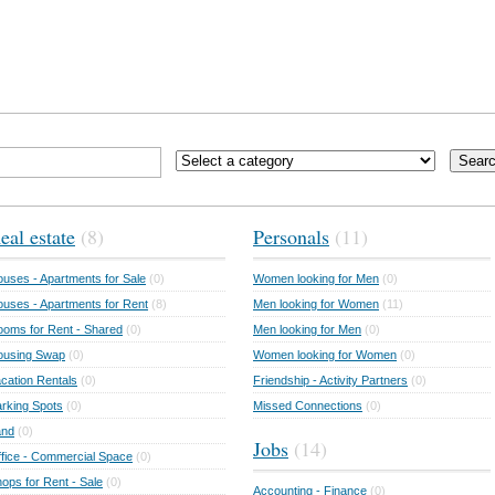
Sear
eal estate
(8)
Personals
(11)
uses - Apartments for Sale
(0)
Women looking for Men
(0)
uses - Apartments for Rent
(8)
Men looking for Women
(11)
oms for Rent - Shared
(0)
Men looking for Men
(0)
ousing Swap
(0)
Women looking for Women
(0)
cation Rentals
(0)
Friendship - Activity Partners
(0)
rking Spots
(0)
Missed Connections
(0)
and
(0)
Jobs
(14)
fice - Commercial Space
(0)
ops for Rent - Sale
(0)
Accounting - Finance
(0)