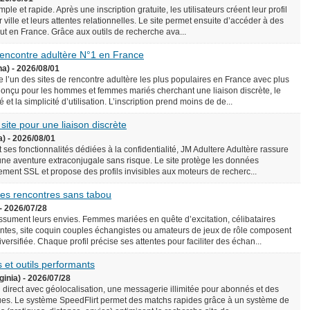
le et rapide. Après une inscription gratuite, les utilisateurs créent leur profil
 ville et leurs attentes relationnelles. Le site permet ensuite d’accéder à des
rtout en France. Grâce aux outils de recherche ava...
 rencontre adultère N°1 en France
na) - 2026/08/01
l’un des sites de rencontre adultère les plus populaires en France avec plus
onçu pour les hommes et femmes mariés cherchant une liaison discrète, le
é et la simplicité d’utilisation. L’inscription prend moins de de...
 site pour une liaison discrète
a) - 2026/08/01
 ses fonctionnalités dédiées à la confidentialité, JM Adultere Adultère rassure
 une aventure extraconjugale sans risque. Le site protège les données
ement SSL et propose des profils invisibles aux moteurs de recherc...
 des rencontres sans tabou
- 2026/07/28
assument leurs envies. Femmes mariées en quête d’excitation, célibataires
tes, site coquin couples échangistes ou amateurs de jeux de rôle composent
ersifiée. Chaque profil précise ses attentes pour faciliter des échan...
 et outils performants
ginia) - 2026/07/28
n direct avec géolocalisation, une messagerie illimitée pour abonnés et des
es. Le système SpeedFlirt permet des matchs rapides grâce à un système de