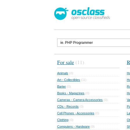
For sale
(11)
R
Animals
(0)
Ho
Art - Collectibles
(11)
Ho
Barter
(0)
Ro
Books - Magazines
(0)
H
Cameras - Camera Accessories
(0)
Va
CDs - Records
(0)
Pa
Cell Phones - Accessories
(0)
L
Clothing
(0)
Of
Computers - Hardware
(0)
Sh