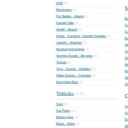
DVD
(0)
S
Electronics
(0)
For Babies - Infants
(0)
Ba
Garage Sale
(0)
Ca
Health - Beauty
(0)
C
Home - Furniture - Garden Supplies
(0)
Ev
Jewelry - Watches
(0)
He
Musical Instruments
(0)
Ho
Sporting Goods - Bicycles
(0)
Ho
Tickets
(0)
Mo
Toys - Games - Hobbies
(0)
Re
Video Games - Consoles
(0)
Wr
Everything Else
(0)
Ot
Vehicles
(14)
C
Cars
(0)
Ca
Car Parts
(14)
Co
Motorcycles
(0)
E
Boats - Ships
(0)
Mu