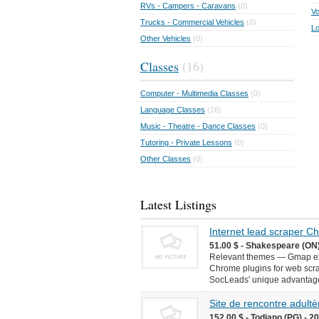
RVs - Campers - Caravans
(0)
Vo
Trucks - Commercial Vehicles
(0)
Lo
Other Vehicles
(0)
Classes
(16)
Computer - Multimedia Classes
(0)
Language Classes
(16)
Music - Theatre - Dance Classes
(0)
Tutoring - Private Lessons
(0)
Other Classes
(0)
Latest Listings
Internet lead scraper 
51.00 $ - Shakespeare (ON)
Relevant themes — Gmap ext
Chrome plugins for web scr
SocLeads' unique advantages 
Site de rencontre adultèr
152.00 $ - Todiano (PG) - 2