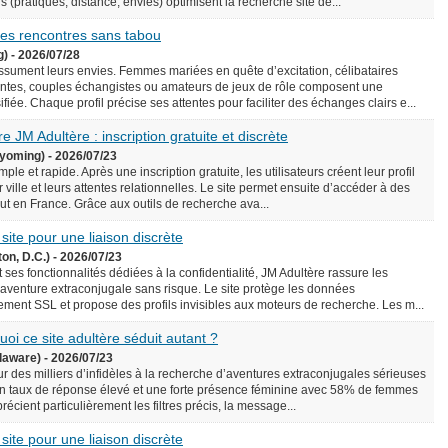
écis (pratiques, distance, envies) optimisent la recherche site de...
 des rencontres sans tabou
g) - 2026/07/28
assument leurs envies. Femmes mariées en quête d’excitation, célibataires
ntes, couples échangistes ou amateurs de jeux de rôle composent une
iée. Chaque profil précise ses attentes pour faciliter des échanges clairs e...
e JM Adultère : inscription gratuite et discrète
yoming) - 2026/07/23
le et rapide. Après une inscription gratuite, les utilisateurs créent leur profil
 ville et leurs attentes relationnelles. Le site permet ensuite d’accéder à des
rtout en France. Grâce aux outils de recherche ava...
 site pour une liaison discrète
on, D.C.) - 2026/07/23
 ses fonctionnalités dédiées à la confidentialité, JM Adultère rassure les
 aventure extraconjugale sans risque. Le site protège les données
ement SSL et propose des profils invisibles aux moteurs de recherche. Les m...
uoi ce site adultère séduit autant ?
laware) - 2026/07/23
ur des milliers d’infidèles à la recherche d’aventures extraconjugales sérieuses
e un taux de réponse élevé et une forte présence féminine avec 58% de femmes
précient particulièrement les filtres précis, la message...
 site pour une liaison discrète