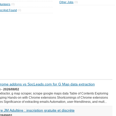
Other Jobs
(0)
lunteers
(0)
st And Found
(0)
Chrome addons vs SocLeads.com for G Map data extraction
 - 2026/08/02
ractor, g map scraper, scrape google maps data Table of Contents Exploring
aping Hands-on with Chrome extensions Shortcomings of Chrome extensions
Significance of extracting emails Automation, user-friendliness, and mult...
e JM Adultère : inscription gratuite et discrète
026/08/01