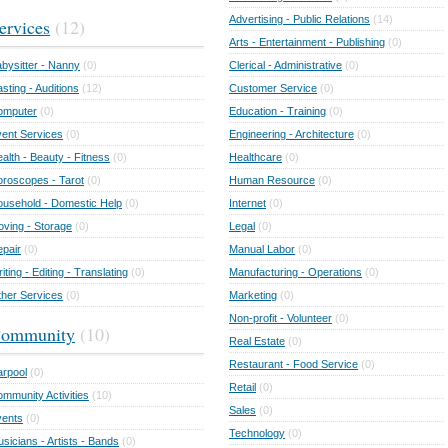
Advertising - Public Relations
(14)
ervices
(12)
Arts - Entertainment - Publishing
(0)
bysitter - Nanny
(0)
Clerical - Administrative
(0)
sting - Auditions
(12)
Customer Service
(0)
omputer
(0)
Education - Training
(0)
ent Services
(0)
Engineering - Architecture
(0)
alth - Beauty - Fitness
(0)
Healthcare
(0)
roscopes - Tarot
(0)
Human Resource
(0)
usehold - Domestic Help
(0)
Internet
(0)
ving - Storage
(0)
Legal
(0)
pair
(0)
Manual Labor
(0)
iting - Editing - Translating
(0)
Manufacturing - Operations
(0)
her Services
(0)
Marketing
(0)
Non-profit - Volunteer
(0)
ommunity
(10)
Real Estate
(0)
Restaurant - Food Service
(0)
rpool
(0)
Retail
(0)
mmunity Activities
(10)
Sales
(0)
vents
(0)
Technology
(0)
sicians - Artists - Bands
(0)