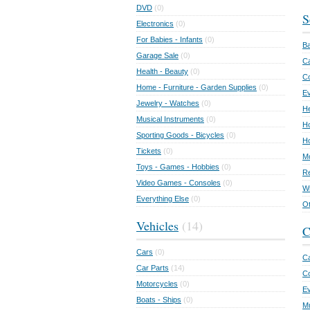
DVD
(0)
S
Electronics
(0)
For Babies - Infants
(0)
Ba
Garage Sale
(0)
Ca
Health - Beauty
(0)
C
Home - Furniture - Garden Supplies
(0)
Ev
Jewelry - Watches
(0)
He
Musical Instruments
(0)
Ho
Sporting Goods - Bicycles
(0)
Ho
Tickets
(0)
Mo
Toys - Games - Hobbies
(0)
Re
Video Games - Consoles
(0)
Wr
Everything Else
(0)
Ot
Vehicles
(14)
C
Cars
(0)
Ca
Car Parts
(14)
Co
Motorcycles
(0)
E
Boats - Ships
(0)
Mu