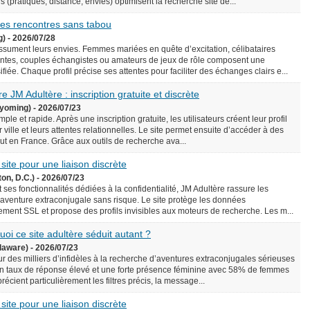
écis (pratiques, distance, envies) optimisent la recherche site de...
 des rencontres sans tabou
g) - 2026/07/28
assument leurs envies. Femmes mariées en quête d’excitation, célibataires
ntes, couples échangistes ou amateurs de jeux de rôle composent une
iée. Chaque profil précise ses attentes pour faciliter des échanges clairs e...
e JM Adultère : inscription gratuite et discrète
yoming) - 2026/07/23
le et rapide. Après une inscription gratuite, les utilisateurs créent leur profil
 ville et leurs attentes relationnelles. Le site permet ensuite d’accéder à des
rtout en France. Grâce aux outils de recherche ava...
 site pour une liaison discrète
on, D.C.) - 2026/07/23
 ses fonctionnalités dédiées à la confidentialité, JM Adultère rassure les
 aventure extraconjugale sans risque. Le site protège les données
ement SSL et propose des profils invisibles aux moteurs de recherche. Les m...
uoi ce site adultère séduit autant ?
laware) - 2026/07/23
ur des milliers d’infidèles à la recherche d’aventures extraconjugales sérieuses
e un taux de réponse élevé et une forte présence féminine avec 58% de femmes
précient particulièrement les filtres précis, la message...
 site pour une liaison discrète