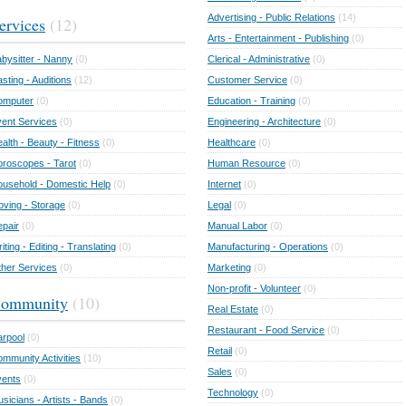
Advertising - Public Relations
(14)
ervices
(12)
Arts - Entertainment - Publishing
(0)
bysitter - Nanny
(0)
Clerical - Administrative
(0)
sting - Auditions
(12)
Customer Service
(0)
omputer
(0)
Education - Training
(0)
ent Services
(0)
Engineering - Architecture
(0)
alth - Beauty - Fitness
(0)
Healthcare
(0)
roscopes - Tarot
(0)
Human Resource
(0)
usehold - Domestic Help
(0)
Internet
(0)
ving - Storage
(0)
Legal
(0)
pair
(0)
Manual Labor
(0)
iting - Editing - Translating
(0)
Manufacturing - Operations
(0)
her Services
(0)
Marketing
(0)
Non-profit - Volunteer
(0)
ommunity
(10)
Real Estate
(0)
Restaurant - Food Service
(0)
rpool
(0)
Retail
(0)
mmunity Activities
(10)
Sales
(0)
vents
(0)
Technology
(0)
sicians - Artists - Bands
(0)