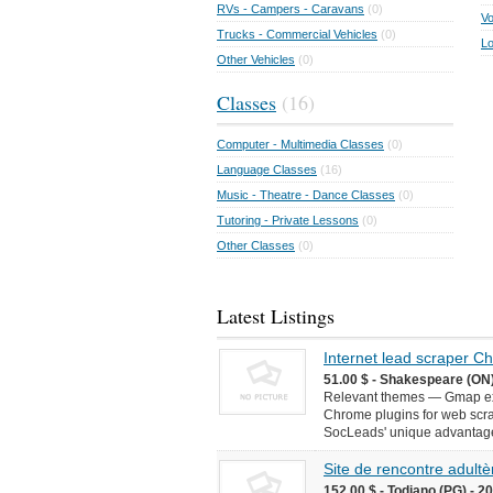
RVs - Campers - Caravans
(0)
Vo
Trucks - Commercial Vehicles
(0)
Lo
Other Vehicles
(0)
Classes
(16)
Computer - Multimedia Classes
(0)
Language Classes
(16)
Music - Theatre - Dance Classes
(0)
Tutoring - Private Lessons
(0)
Other Classes
(0)
Latest Listings
Internet lead scraper 
51.00 $ - Shakespeare (ON)
Relevant themes — Gmap ext
Chrome plugins for web scr
SocLeads' unique advantages 
Site de rencontre adultèr
152.00 $ - Todiano (PG) - 2