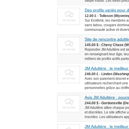
swipe intuitif. Les filtres pr
Des profils variés pour
12.00 £ - Tolleson (Wyomin
Sur Erotilink, les membres 
sans tabou, cougars domina
communauté active et diversif
Site de rencontre adultèr
145.00 $ - Chevy Chase (W
Rejoindre JM Adultère est simp
en renseignant leur âge, leur
milliers de profils actifs pa
JM Adultère : le meilleur
246.00 £ - Linden (Washingt
Avec son paiement discret et
utilisateurs recherchant une
personnelles grâce au chiffr
Avis JM Adultère : pourq
244.00 $ - Gordonsville (De
JM Adultère attire chaque jo
et discrètes. Le site affich
inscrites. Les utilisateurs ap
JM Adultère : le meilleur