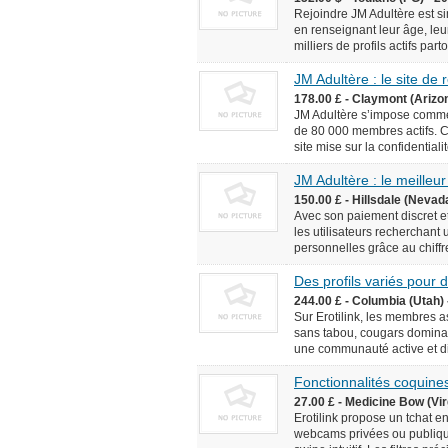
Rejoindre JM Adultère est simp
en renseignant leur âge, leur
milliers de profils actifs pa
JM Adultère : le site de
178.00 £ - Claymont (Arizo
JM Adultère s’impose comme 
de 80 000 membres actifs. C
site mise sur la confidentialit
JM Adultère : le meilleur
150.00 £ - Hillsdale (Nevad
Avec son paiement discret et
les utilisateurs recherchant
personnelles grâce au chiffr
Des profils variés pour
244.00 £ - Columbia (Utah) 
Sur Erotilink, les membres 
sans tabou, cougars dominan
une communauté active et div
Fonctionnalités coquines
27.00 £ - Medicine Bow (Vir
Erotilink propose un tchat e
webcams privées ou publiqu