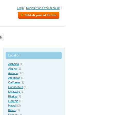
Login
·
Register for a free account
Publish your ad for free
ch
Location
Alabama
(1)
Alaska
(1)
Arizona
(17)
Arkansas
(1)
California
(1)
Connecticut
(1)
Delaware
(3)
Florida
(1)
Georgia
(1)
Hawaii
(2)
Illinois
(1)
Kansas
(1)