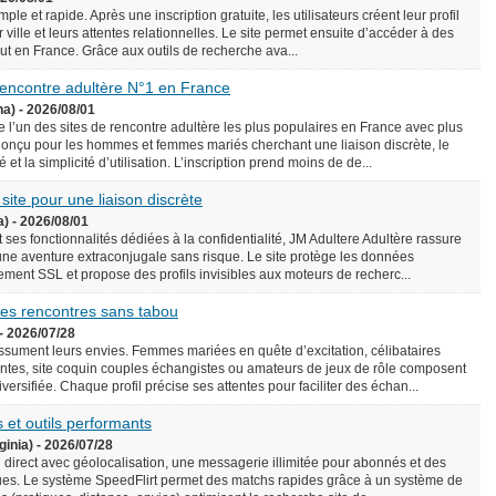
le et rapide. Après une inscription gratuite, les utilisateurs créent leur profil
 ville et leurs attentes relationnelles. Le site permet ensuite d’accéder à des
rtout en France. Grâce aux outils de recherche ava...
 rencontre adultère N°1 en France
na) - 2026/08/01
l’un des sites de rencontre adultère les plus populaires en France avec plus
onçu pour les hommes et femmes mariés cherchant une liaison discrète, le
é et la simplicité d’utilisation. L’inscription prend moins de de...
 site pour une liaison discrète
a) - 2026/08/01
 ses fonctionnalités dédiées à la confidentialité, JM Adultere Adultère rassure
 une aventure extraconjugale sans risque. Le site protège les données
ement SSL et propose des profils invisibles aux moteurs de recherc...
 des rencontres sans tabou
- 2026/07/28
assument leurs envies. Femmes mariées en quête d’excitation, célibataires
tes, site coquin couples échangistes ou amateurs de jeux de rôle composent
ersifiée. Chaque profil précise ses attentes pour faciliter des échan...
 et outils performants
ginia) - 2026/07/28
n direct avec géolocalisation, une messagerie illimitée pour abonnés et des
es. Le système SpeedFlirt permet des matchs rapides grâce à un système de