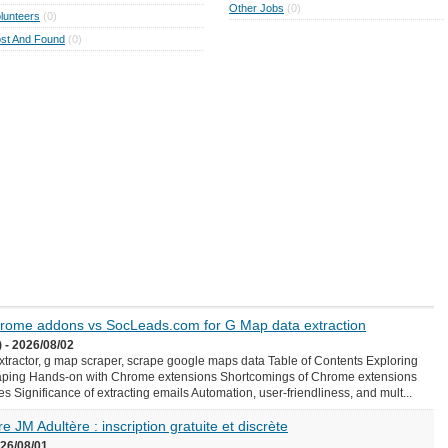
Other Jobs
(0)
lunteers
(0)
st And Found
(0)
Chrome addons vs SocLeads.com for G Map data extraction
 - 2026/08/02
ractor, g map scraper, scrape google maps data Table of Contents Exploring
aping Hands-on with Chrome extensions Shortcomings of Chrome extensions
Significance of extracting emails Automation, user-friendliness, and mult...
e JM Adultère : inscription gratuite et discrète
026/08/01