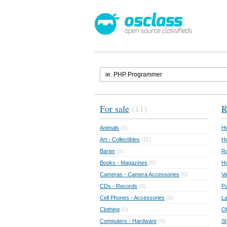
For sale
(11)
R
Animals
(0)
Ho
Art - Collectibles
(11)
Ho
Barter
(0)
Ro
Books - Magazines
(0)
H
Cameras - Camera Accessories
(0)
Va
CDs - Records
(0)
Pa
Cell Phones - Accessories
(0)
L
Clothing
(0)
Of
Computers - Hardware
(0)
Sh