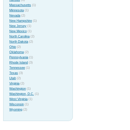
Massachusetts
(1)
Minnesota
(1)
Nevada
(2)
New Hampshire
(1)
New Jersey
(1)
New Mexico
(1)
North Carolina
(2)
North Dakota
(2)
Ohio
(2)
Oklahoma
(2)
Pennsylvania
(1)
Rhode Island
(3)
Tennessee
(1)
Texas
(3)
Utah
(2)
Virginia
(2)
Washington
(1)
Washington, D.C.
(1)
West Virginia
(1)
Wisconsin
(1)
Wyoming
(2)