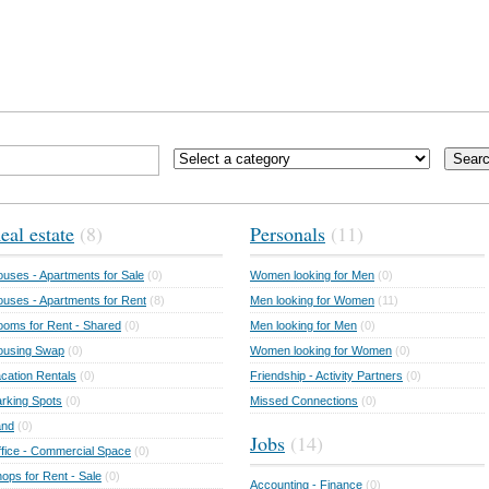
Sear
eal estate
(8)
Personals
(11)
uses - Apartments for Sale
(0)
Women looking for Men
(0)
uses - Apartments for Rent
(8)
Men looking for Women
(11)
oms for Rent - Shared
(0)
Men looking for Men
(0)
ousing Swap
(0)
Women looking for Women
(0)
cation Rentals
(0)
Friendship - Activity Partners
(0)
rking Spots
(0)
Missed Connections
(0)
and
(0)
Jobs
(14)
fice - Commercial Space
(0)
ops for Rent - Sale
(0)
Accounting - Finance
(0)