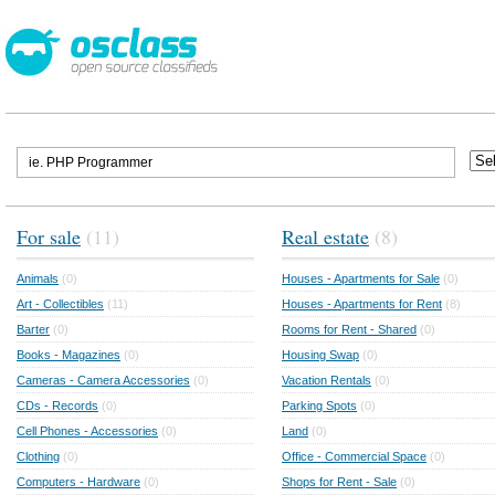
For sale
(11)
Real estate
(8)
Animals
(0)
Houses - Apartments for Sale
(0)
Art - Collectibles
(11)
Houses - Apartments for Rent
(8)
Barter
(0)
Rooms for Rent - Shared
(0)
Books - Magazines
(0)
Housing Swap
(0)
Cameras - Camera Accessories
(0)
Vacation Rentals
(0)
CDs - Records
(0)
Parking Spots
(0)
Cell Phones - Accessories
(0)
Land
(0)
Clothing
(0)
Office - Commercial Space
(0)
Computers - Hardware
(0)
Shops for Rent - Sale
(0)