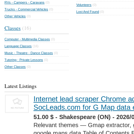
RVs - Campers - Caravans
(0)
Volunteers
(0)
Trucks - Commercial Vehicles
(0)
Lost And Found
(0)
Other Vehicles
(0)
Classes
(16)
Computer - Multimedia Classes
(0)
Language Classes
(16)
Music - Theatre - Dance Classes
(0)
Tutoring - Private Lessons
(0)
Other Classes
(0)
Latest Listings
Internet lead scraper Chrome a
SocLeads.com for G Map data e
51.00 $ - Shakespeare (ON) - 2026/
Relevant themes — Gmap extractor, 
google maps data Table of Contents 