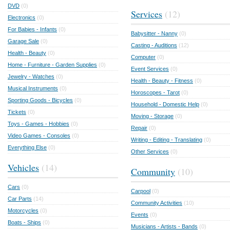
DVD
(0)
Services
(12)
Electronics
(0)
For Babies - Infants
(0)
Babysitter - Nanny
(0)
Garage Sale
(0)
Casting - Auditions
(12)
Health - Beauty
(0)
Computer
(0)
Home - Furniture - Garden Supplies
(0)
Event Services
(0)
Jewelry - Watches
(0)
Health - Beauty - Fitness
(0)
Musical Instruments
(0)
Horoscopes - Tarot
(0)
Sporting Goods - Bicycles
(0)
Household - Domestic Help
(0)
Tickets
(0)
Moving - Storage
(0)
Toys - Games - Hobbies
(0)
Repair
(0)
Video Games - Consoles
(0)
Writing - Editing - Translating
(0)
Everything Else
(0)
Other Services
(0)
Vehicles
(14)
Community
(10)
Cars
(0)
Carpool
(0)
Car Parts
(14)
Community Activities
(10)
Motorcycles
(0)
Events
(0)
Boats - Ships
(0)
Musicians - Artists - Bands
(0)