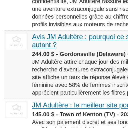
confidentialité, JM Adultère rassure le
une aventure extraconjugale sans risq
données personnelles grâce au chiff
profils invisibles aux moteurs de rech
Avis JM Adultère : pourquoi ce s
autant ?
244.00 $ - Gordonsville (Delaware) 
JM Adultère attire chaque jour des milli
recherche d’aventures extraconjugales
site affiche un taux de réponse élevé
féminine avec 58% de femmes inscrites
apprécient particulièrement les filtres
JM Adultère : le meilleur site po
145.00 $ - Town of Kenton (TV) - 20
Avec son paiement discret et ses fonc