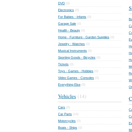
DVD
(0)
S
Electronics
(0)
For Babies - Infants
(0)
Ba
Garage Sale
(0)
Ca
Health - Beauty
(0)
C
Home - Furniture - Garden Supplies
(0)
Ev
Jewelry - Watches
(0)
He
Musical Instruments
(0)
Ho
Sporting Goods - Bicycles
(0)
Ho
Tickets
(0)
Mo
Toys - Games - Hobbies
(0)
Re
Video Games - Consoles
(0)
Wr
Everything Else
(0)
Ot
Vehicles
(14)
C
Cars
(0)
Ca
Car Parts
(14)
Co
Motorcycles
(0)
E
Boats - Ships
(0)
Mu