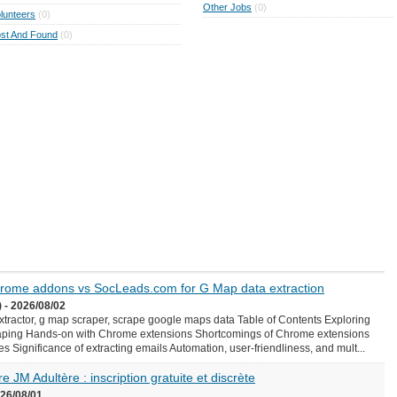
Other Jobs
(0)
lunteers
(0)
st And Found
(0)
Chrome addons vs SocLeads.com for G Map data extraction
 - 2026/08/02
ractor, g map scraper, scrape google maps data Table of Contents Exploring
aping Hands-on with Chrome extensions Shortcomings of Chrome extensions
Significance of extracting emails Automation, user-friendliness, and mult...
e JM Adultère : inscription gratuite et discrète
026/08/01