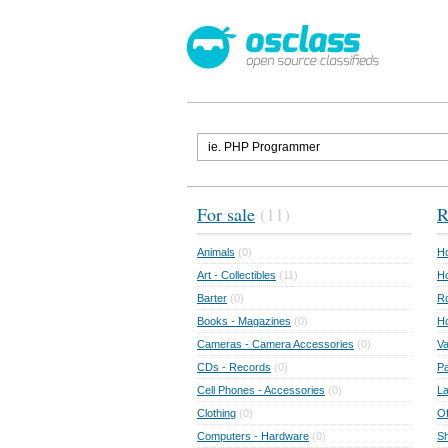
For sale
(11)
R
Animals
(0)
Ho
Art - Collectibles
(11)
Ho
Barter
(0)
Ro
Books - Magazines
(0)
H
Cameras - Camera Accessories
(0)
Va
CDs - Records
(0)
Pa
Cell Phones - Accessories
(0)
L
Clothing
(0)
Of
Computers - Hardware
(0)
Sh