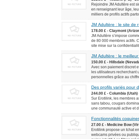
Rejoindre JM Adultère est simp
en renseignant leur âge, leur
milliers de profils actifs pa
JM Adultère : le site de
178.00 £ - Claymont (Arizo
JM Adultère s’impose comme 
de 80 000 membres actifs. C
site mise sur la confidentialit
JM Adultère : le meilleur
150.00 £ - Hillsdale (Nevad
Avec son paiement discret et
les utilisateurs recherchant
personnelles grâce au chiffr
Des profils variés pour
244.00 £ - Columbia (Utah) 
Sur Erotilink, les membres 
sans tabou, cougars dominan
une communauté active et div
Fonctionnalités coquines
27.00 £ - Medicine Bow (Vir
Erotilink propose un tchat e
webcams privées ou publiqu