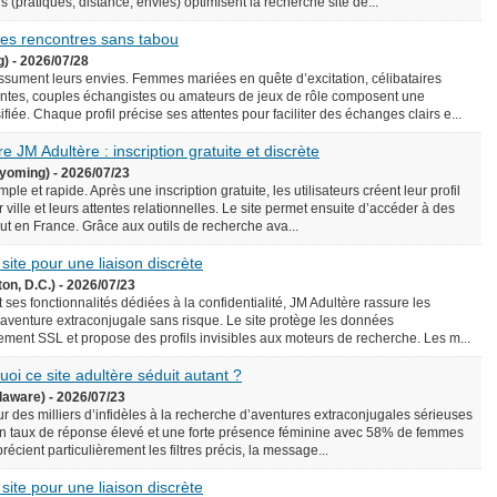
écis (pratiques, distance, envies) optimisent la recherche site de...
 des rencontres sans tabou
g) - 2026/07/28
assument leurs envies. Femmes mariées en quête d’excitation, célibataires
ntes, couples échangistes ou amateurs de jeux de rôle composent une
iée. Chaque profil précise ses attentes pour faciliter des échanges clairs e...
e JM Adultère : inscription gratuite et discrète
yoming) - 2026/07/23
le et rapide. Après une inscription gratuite, les utilisateurs créent leur profil
 ville et leurs attentes relationnelles. Le site permet ensuite d’accéder à des
rtout en France. Grâce aux outils de recherche ava...
 site pour une liaison discrète
on, D.C.) - 2026/07/23
 ses fonctionnalités dédiées à la confidentialité, JM Adultère rassure les
 aventure extraconjugale sans risque. Le site protège les données
ement SSL et propose des profils invisibles aux moteurs de recherche. Les m...
uoi ce site adultère séduit autant ?
laware) - 2026/07/23
ur des milliers d’infidèles à la recherche d’aventures extraconjugales sérieuses
e un taux de réponse élevé et une forte présence féminine avec 58% de femmes
précient particulièrement les filtres précis, la message...
 site pour une liaison discrète