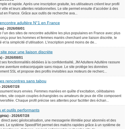
le et rapide. Après une inscription gratuite, les utilisateurs créent leur profil
 ville et leurs attentes relationnelles. Le site permet ensuite d’accéder à des
rtout en France. Grâce aux outils de recherche ava...
 rencontre adultère N°1 en France
na) - 2026/08/01
l’un des sites de rencontre adultère les plus populaires en France avec plus
onçu pour les hommes et femmes mariés cherchant une liaison discrète, le
é et la simplicité d’utilisation. L’inscription prend moins de de...
 site pour une liaison discrète
a) - 2026/08/01
 ses fonctionnalités dédiées à la confidentialité, JM Adultere Adultère rassure
 une aventure extraconjugale sans risque. Le site protège les données
ement SSL et propose des profils invisibles aux moteurs de recherc...
 des rencontres sans tabou
- 2026/07/28
assument leurs envies. Femmes mariées en quête d’excitation, célibataires
tes, site coquin couples échangistes ou amateurs de jeux de rôle composent
ersifiée. Chaque profil précise ses attentes pour faciliter des échan...
 et outils performants
ginia) - 2026/07/28
n direct avec géolocalisation, une messagerie illimitée pour abonnés et des
es. Le système SpeedFlirt permet des matchs rapides grâce à un système de