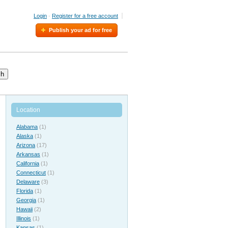
Login
·
Register for a free account
Publish your ad for free
ch
Location
Alabama
(1)
Alaska
(1)
Arizona
(17)
Arkansas
(1)
California
(1)
Connecticut
(1)
Delaware
(3)
Florida
(1)
Georgia
(1)
Hawaii
(2)
Illinois
(1)
Kansas
(1)