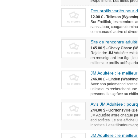
swipe intuitif. Les filtres pr
Des profils variés pour
12.00 £ - Tolleson (Wyomin
Sur Erotilink, les membres 
sans tabou, cougars domina
communauté active et diversif
Site de rencontre adultèr
145.00 $ - Chevy Chase (W
Rejoindre JM Adultère est simp
en renseignant leur âge, leur
milliers de profils actifs pa
JM Adultère : le meilleur
246.00 £ - Linden (Washingt
Avec son paiement discret et
utilisateurs recherchant une
personnelles grâce au chiffr
Avis JM Adultère : pourq
244.00 $ - Gordonsville (De
JM Adultère attire chaque jo
et discrètes. Le site affich
inscrites. Les utilisateurs ap
JM Adultère : le meilleur