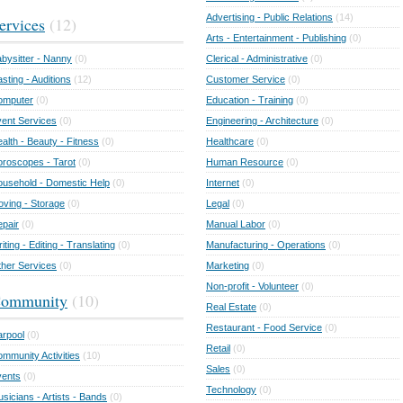
Advertising - Public Relations
(14)
ervices
(12)
Arts - Entertainment - Publishing
(0)
bysitter - Nanny
(0)
Clerical - Administrative
(0)
sting - Auditions
(12)
Customer Service
(0)
omputer
(0)
Education - Training
(0)
ent Services
(0)
Engineering - Architecture
(0)
alth - Beauty - Fitness
(0)
Healthcare
(0)
roscopes - Tarot
(0)
Human Resource
(0)
usehold - Domestic Help
(0)
Internet
(0)
ving - Storage
(0)
Legal
(0)
pair
(0)
Manual Labor
(0)
iting - Editing - Translating
(0)
Manufacturing - Operations
(0)
her Services
(0)
Marketing
(0)
Non-profit - Volunteer
(0)
ommunity
(10)
Real Estate
(0)
Restaurant - Food Service
(0)
rpool
(0)
Retail
(0)
mmunity Activities
(10)
Sales
(0)
vents
(0)
Technology
(0)
sicians - Artists - Bands
(0)