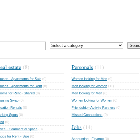
Sear
eal estate
(8)
Personals
(11)
uses - Apartments for Sale
(0)
Women looking for Men
(0)
uses - Apartments for Rent
(8)
Men looking for Women
(11)
oms for Rent - Shared
(0)
Men looking for Men
(0)
ousing Swap
(0)
Women looking for Women
(0)
cation Rentals
(0)
Friendship - Activity Partners
(0)
rking Spots
(0)
Missed Connections
(0)
and
(0)
Jobs
(14)
fice - Commercial Space
(0)
ops for Rent - Sale
(0)
Accounting - Finance
(0)