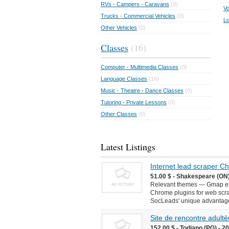
RVs - Campers - Caravans
(0)
Vo
Trucks - Commercial Vehicles
(0)
Lo
Other Vehicles
(0)
Classes
(16)
Computer - Multimedia Classes
(0)
Language Classes
(16)
Music - Theatre - Dance Classes
(0)
Tutoring - Private Lessons
(0)
Other Classes
(0)
Latest Listings
Internet lead scraper 
51.00 $ - Shakespeare (ON)
Relevant themes — Gmap ext
Chrome plugins for web scr
SocLeads' unique advantages 
Site de rencontre adultèr
152.00 $ - Todiano (PG) - 2