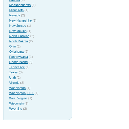
Massachusetts
(1)
Minnesota
(1)
Nevada
(2)
New Hampshire
(1)
New Jersey
(1)
New Mexico
(1)
North Carolina
(2)
North Dakota
(2)
Ohio
(2)
Oklahoma
(2)
Pennsylvania
(1)
Rhode Island
(3)
Tennessee
(1)
Texas
(3)
Utah
(2)
Virginia
(2)
Washington
(1)
Washington, D.C.
(1)
West Virginia
(1)
Wisconsin
(1)
Wyoming
(2)