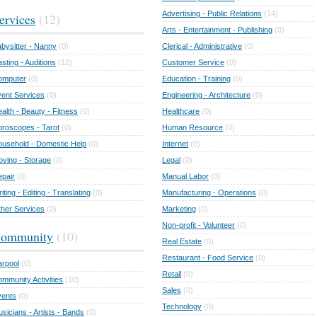
Advertising - Public Relations
(14)
ervices
(12)
Arts - Entertainment - Publishing
(0)
bysitter - Nanny
(0)
Clerical - Administrative
(0)
sting - Auditions
(12)
Customer Service
(0)
omputer
(0)
Education - Training
(0)
ent Services
(0)
Engineering - Architecture
(0)
alth - Beauty - Fitness
(0)
Healthcare
(0)
roscopes - Tarot
(0)
Human Resource
(0)
usehold - Domestic Help
(0)
Internet
(0)
ving - Storage
(0)
Legal
(0)
pair
(0)
Manual Labor
(0)
iting - Editing - Translating
(0)
Manufacturing - Operations
(0)
her Services
(0)
Marketing
(0)
Non-profit - Volunteer
(0)
ommunity
(10)
Real Estate
(0)
Restaurant - Food Service
(0)
rpool
(0)
Retail
(0)
mmunity Activities
(10)
Sales
(0)
vents
(0)
Technology
(0)
sicians - Artists - Bands
(0)