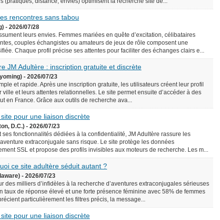
écis (pratiques, distance, envies) optimisent la recherche site de...
 des rencontres sans tabou
g) - 2026/07/28
assument leurs envies. Femmes mariées en quête d’excitation, célibataires
ntes, couples échangistes ou amateurs de jeux de rôle composent une
iée. Chaque profil précise ses attentes pour faciliter des échanges clairs e...
e JM Adultère : inscription gratuite et discrète
yoming) - 2026/07/23
le et rapide. Après une inscription gratuite, les utilisateurs créent leur profil
 ville et leurs attentes relationnelles. Le site permet ensuite d’accéder à des
rtout en France. Grâce aux outils de recherche ava...
 site pour une liaison discrète
on, D.C.) - 2026/07/23
 ses fonctionnalités dédiées à la confidentialité, JM Adultère rassure les
 aventure extraconjugale sans risque. Le site protège les données
ement SSL et propose des profils invisibles aux moteurs de recherche. Les m...
uoi ce site adultère séduit autant ?
laware) - 2026/07/23
ur des milliers d’infidèles à la recherche d’aventures extraconjugales sérieuses
e un taux de réponse élevé et une forte présence féminine avec 58% de femmes
précient particulièrement les filtres précis, la message...
 site pour une liaison discrète