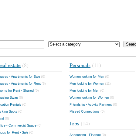
Sear
eal estate
(8)
Personals
(11)
uses - Apartments for Sale
(0)
Women looking for Men
(0)
uses - Apartments for Rent
(8)
Men looking for Women
(11)
oms for Rent - Shared
(0)
Men looking for Men
(0)
ousing Swap
(0)
Women looking for Women
(0)
cation Rentals
(0)
Friendship - Activity Partners
(0)
rking Spots
(0)
Missed Connections
(0)
and
(0)
Jobs
(14)
fice - Commercial Space
(0)
ops for Rent - Sale
(0)
Accounting - Finance
(0)