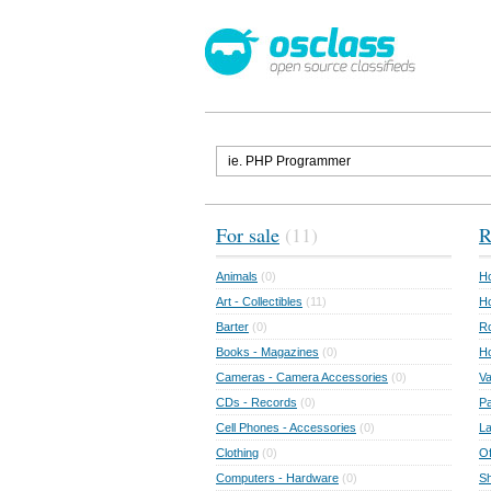
For sale
(11)
R
Animals
(0)
Ho
Art - Collectibles
(11)
Ho
Barter
(0)
Ro
Books - Magazines
(0)
H
Cameras - Camera Accessories
(0)
Va
CDs - Records
(0)
Pa
Cell Phones - Accessories
(0)
L
Clothing
(0)
Of
Computers - Hardware
(0)
Sh