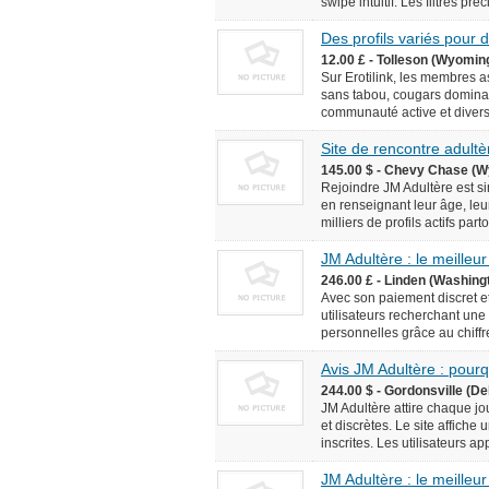
swipe intuitif. Les filtres pr
Des profils variés pour
12.00 £ - Tolleson (Wyomin
Sur Erotilink, les membres 
sans tabou, cougars domina
communauté active et diversif
Site de rencontre adultèr
145.00 $ - Chevy Chase (W
Rejoindre JM Adultère est simp
en renseignant leur âge, leur
milliers de profils actifs pa
JM Adultère : le meilleur
246.00 £ - Linden (Washingt
Avec son paiement discret et
utilisateurs recherchant une
personnelles grâce au chiffr
Avis JM Adultère : pourq
244.00 $ - Gordonsville (De
JM Adultère attire chaque jo
et discrètes. Le site affich
inscrites. Les utilisateurs ap
JM Adultère : le meilleur