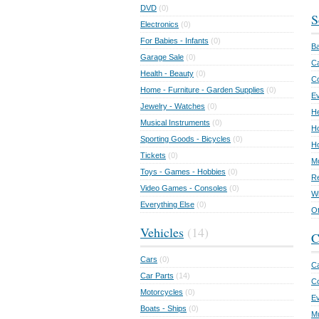
DVD
(0)
S
Electronics
(0)
For Babies - Infants
(0)
Ba
Garage Sale
(0)
Ca
Health - Beauty
(0)
C
Home - Furniture - Garden Supplies
(0)
Ev
Jewelry - Watches
(0)
He
Musical Instruments
(0)
Ho
Sporting Goods - Bicycles
(0)
Ho
Tickets
(0)
Mo
Toys - Games - Hobbies
(0)
Re
Video Games - Consoles
(0)
Wr
Everything Else
(0)
Ot
Vehicles
(14)
C
Cars
(0)
Ca
Car Parts
(14)
Co
Motorcycles
(0)
E
Boats - Ships
(0)
Mu