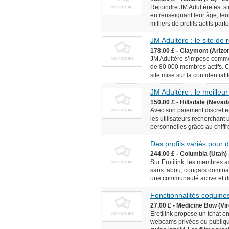
Rejoindre JM Adultère est simp
en renseignant leur âge, leur
milliers de profils actifs pa
JM Adultère : le site de
178.00 £ - Claymont (Arizo
JM Adultère s’impose comme 
de 80 000 membres actifs. C
site mise sur la confidentialit
JM Adultère : le meilleur
150.00 £ - Hillsdale (Nevad
Avec son paiement discret et
les utilisateurs recherchant
personnelles grâce au chiffr
Des profils variés pour
244.00 £ - Columbia (Utah) 
Sur Erotilink, les membres 
sans tabou, cougars dominan
une communauté active et div
Fonctionnalités coquines
27.00 £ - Medicine Bow (Vir
Erotilink propose un tchat e
webcams privées ou publiqu