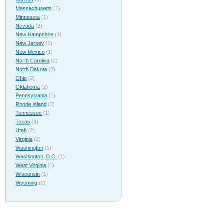
Massachusetts
(1)
Minnesota
(1)
Nevada
(2)
New Hampshire
(1)
New Jersey
(1)
New Mexico
(1)
North Carolina
(2)
North Dakota
(2)
Ohio
(2)
Oklahoma
(2)
Pennsylvania
(1)
Rhode Island
(3)
Tennessee
(1)
Texas
(3)
Utah
(2)
Virginia
(2)
Washington
(1)
Washington, D.C.
(1)
West Virginia
(1)
Wisconsin
(1)
Wyoming
(2)