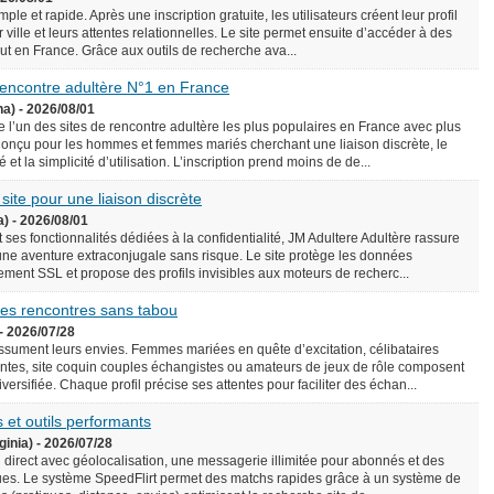
le et rapide. Après une inscription gratuite, les utilisateurs créent leur profil
 ville et leurs attentes relationnelles. Le site permet ensuite d’accéder à des
rtout en France. Grâce aux outils de recherche ava...
 rencontre adultère N°1 en France
na) - 2026/08/01
l’un des sites de rencontre adultère les plus populaires en France avec plus
onçu pour les hommes et femmes mariés cherchant une liaison discrète, le
é et la simplicité d’utilisation. L’inscription prend moins de de...
 site pour une liaison discrète
a) - 2026/08/01
 ses fonctionnalités dédiées à la confidentialité, JM Adultere Adultère rassure
 une aventure extraconjugale sans risque. Le site protège les données
ement SSL et propose des profils invisibles aux moteurs de recherc...
 des rencontres sans tabou
- 2026/07/28
assument leurs envies. Femmes mariées en quête d’excitation, célibataires
tes, site coquin couples échangistes ou amateurs de jeux de rôle composent
ersifiée. Chaque profil précise ses attentes pour faciliter des échan...
 et outils performants
ginia) - 2026/07/28
n direct avec géolocalisation, une messagerie illimitée pour abonnés et des
es. Le système SpeedFlirt permet des matchs rapides grâce à un système de