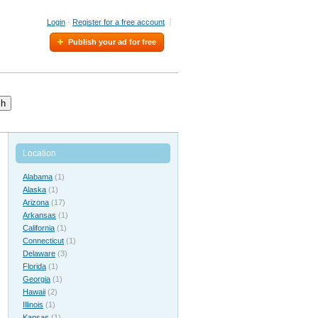
Login
·
Register for a free account
Publish your ad for free
ch
Location
Alabama
(1)
Alaska
(1)
Arizona
(17)
Arkansas
(1)
California
(1)
Connecticut
(1)
Delaware
(3)
Florida
(1)
Georgia
(1)
Hawaii
(2)
Illinois
(1)
Kansas
(1)