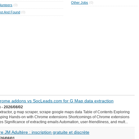
Other Jobs
(0)
lunteers
(0)
st And Found
(0)
Chrome addons vs SocLeads.com for G Map data extraction
 - 2026/08/02
ractor, g map scraper, scrape google maps data Table of Contents Exploring
aping Hands-on with Chrome extensions Shortcomings of Chrome extensions
Significance of extracting emails Automation, user-friendliness, and mult...
e JM Adultère : inscription gratuite et discrète
026/08/01