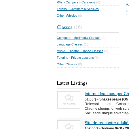
RVs - Campers - Caravans
(0)
Vo
Trucks - Commercial Vehicles
(0)
Lo
Other Vehicles
(0)
Classes
(16)
Computer - Multimedia Classes
(0)
Language Classes
(16)
Music - Theatre - Dance Classes
(0)
Tutoring - Private Lessons
(0)
Other Classes
(0)
Latest Listings
Internet lead scraper 
51.00 $ - Shakespeare (ON)
Relevant themes — Gmap ext
Chrome plugins for web scr
SocLeads' unique advantages 
Site de rencontre adultèr
152.00 $ - Todiano (PG) - 2