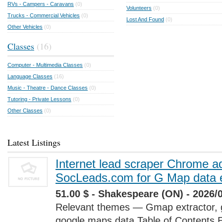
RVs - Campers - Caravans
(0)
Volunteers
(0)
Trucks - Commercial Vehicles
(0)
Lost And Found
(0)
Other Vehicles
(0)
Classes
(16)
Computer - Multimedia Classes
(0)
Language Classes
(16)
Music - Theatre - Dance Classes
(0)
Tutoring - Private Lessons
(0)
Other Classes
(0)
Latest Listings
Internet lead scraper Chrome a
SocLeads.com for G Map data e
51.00 $ - Shakespeare (ON) - 2026/
Relevant themes — Gmap extractor, 
google maps data Table of Contents 