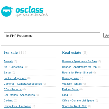
For sale
(11)
Real estate
(8)
Animals
(0)
Houses - Apartments for Sale
(0)
Art - Collectibles
(11)
Houses - Apartments for Rent
(8)
Barter
(0)
Rooms for Rent - Shared
(0)
Books - Magazines
(0)
Housing Swap
(0)
Cameras - Camera Accessories
(0)
Vacation Rentals
(0)
CDs - Records
(0)
Parking Spots
(0)
Cell Phones - Accessories
(0)
Land
(0)
Clothing
(0)
Office - Commercial Space
(0)
Computers - Hardware
(0)
Shops for Rent - Sale
(0)