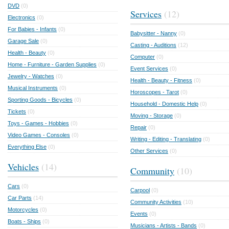
DVD
(0)
Services
(12)
Electronics
(0)
For Babies - Infants
(0)
Babysitter - Nanny
(0)
Garage Sale
(0)
Casting - Auditions
(12)
Health - Beauty
(0)
Computer
(0)
Home - Furniture - Garden Supplies
(0)
Event Services
(0)
Jewelry - Watches
(0)
Health - Beauty - Fitness
(0)
Musical Instruments
(0)
Horoscopes - Tarot
(0)
Sporting Goods - Bicycles
(0)
Household - Domestic Help
(0)
Tickets
(0)
Moving - Storage
(0)
Toys - Games - Hobbies
(0)
Repair
(0)
Video Games - Consoles
(0)
Writing - Editing - Translating
(0)
Everything Else
(0)
Other Services
(0)
Vehicles
(14)
Community
(10)
Cars
(0)
Carpool
(0)
Car Parts
(14)
Community Activities
(10)
Motorcycles
(0)
Events
(0)
Boats - Ships
(0)
Musicians - Artists - Bands
(0)