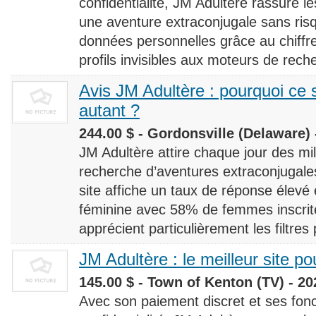
confidentialité, JM Adultère rassure le
une aventure extraconjugale sans risq
données personnelles grâce au chiff
profils invisibles aux moteurs de rech
Avis JM Adultère : pourquoi ce s
autant ?
244.00 $ - Gordonsville (Delaware) 
JM Adultère attire chaque jour des milli
recherche d’aventures extraconjugales
site affiche un taux de réponse élevé
féminine avec 58% de femmes inscrites
apprécient particulièrement les filtres
JM Adultère : le meilleur site po
145.00 $ - Town of Kenton (TV) - 20
Avec son paiement discret et ses fonc