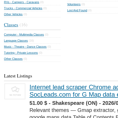
RVs - Campers - Caravans
(0)
Volunteers
(0)
Trucks - Commercial Vehicles
(0)
Lost And Found
(0)
Other Vehicles
(0)
Classes
(16)
Computer - Multimedia Classes
(0)
Language Classes
(16)
Music - Theatre - Dance Classes
(0)
Tutoring - Private Lessons
(0)
Other Classes
(0)
Latest Listings
Internet lead scraper Chrome a
SocLeads.com for G Map data e
51.00 $ - Shakespeare (ON) - 2026/
Relevant themes — Gmap extractor, 
google maps data Table of Contents 