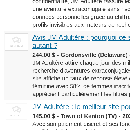
confidentialité, JM Adultère rassure le
une aventure extraconjugale sans risq
données personnelles grâce au chiff
profils invisibles aux moteurs de rech
Avis JM Adultère : pourquoi ce s
autant ?
244.00 $ - Gordonsville (Delaware) 
JM Adultère attire chaque jour des milli
recherche d’aventures extraconjugales
site affiche un taux de réponse élevé
féminine avec 58% de femmes inscrites
apprécient particulièrement les filtres
JM Adultère : le meilleur site po
145.00 $ - Town of Kenton (TV) - 20
Avec son paiement discret et ses fonc