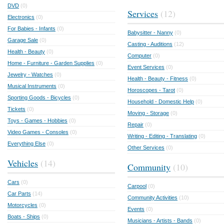
DVD
(0)
Services
(12)
Electronics
(0)
For Babies - Infants
(0)
Babysitter - Nanny
(0)
Garage Sale
(0)
Casting - Auditions
(12)
Health - Beauty
(0)
Computer
(0)
Home - Furniture - Garden Supplies
(0)
Event Services
(0)
Jewelry - Watches
(0)
Health - Beauty - Fitness
(0)
Musical Instruments
(0)
Horoscopes - Tarot
(0)
Sporting Goods - Bicycles
(0)
Household - Domestic Help
(0)
Tickets
(0)
Moving - Storage
(0)
Toys - Games - Hobbies
(0)
Repair
(0)
Video Games - Consoles
(0)
Writing - Editing - Translating
(0)
Everything Else
(0)
Other Services
(0)
Vehicles
(14)
Community
(10)
Cars
(0)
Carpool
(0)
Car Parts
(14)
Community Activities
(10)
Motorcycles
(0)
Events
(0)
Boats - Ships
(0)
Musicians - Artists - Bands
(0)