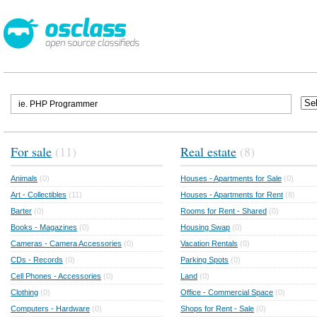
For sale
(11)
Real estate
(8)
Animals
(0)
Houses - Apartments for Sale
(0)
Art - Collectibles
(11)
Houses - Apartments for Rent
(8)
Barter
(0)
Rooms for Rent - Shared
(0)
Books - Magazines
(0)
Housing Swap
(0)
Cameras - Camera Accessories
(0)
Vacation Rentals
(0)
CDs - Records
(0)
Parking Spots
(0)
Cell Phones - Accessories
(0)
Land
(0)
Clothing
(0)
Office - Commercial Space
(0)
Computers - Hardware
(0)
Shops for Rent - Sale
(0)